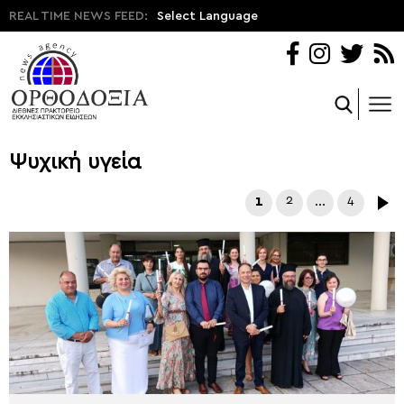
REAL TIME NEWS FEED:
Select Language
Ψυχική υγεία
1
2
…
4