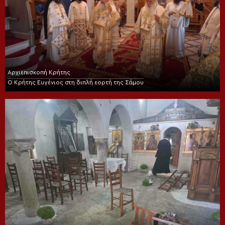
Αρχιεπισκοπή Κρήτης
Ο Κρήτης Ευγένιος στη διπλή εορτή της Σάμου