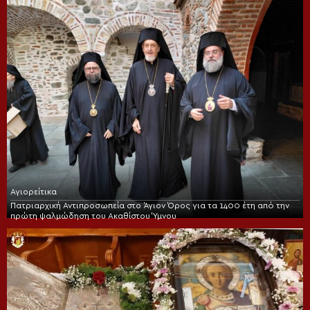
Αγιορείτικα
Πατριαρχική Αντιπροσωπεία στο Άγιον Όρος για τα 1400 έτη από την
πρώτη ψαλμώδηση του Ακαθίστου Ύμνου