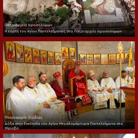
Πατριαρχείο Ιεροσολύμων
Η εορτή του Αγίου Παντελεήμονος στο Πατριαρχείο Ιεροσολύμων
Πατριαρχείο Σερβίας
Δόξα στην Εκκλησία του Αγίου Μεγαλομάρτυρα Παντελεήμονα στο
Μίριεβο