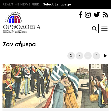
REAL TIME NEWS FEED:
Select Language
Σαν σήμερα
1
2
…
6