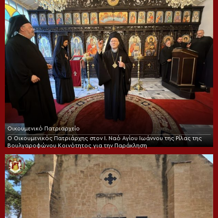
Οικουμενικό Πατριαρχείο
Ο Οικουμενικός Πατριάρχης στον I. Ναό Αγίου Ιωάννου της Ρίλας της
Βουλγαροφώνου Κοινότητος για την Παράκληση