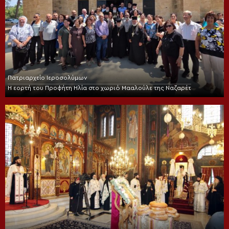
Πατριαρχείο Ιεροσολύμων
Η εορτή του Προφήτη Ηλία στο χωριό Μααλούλε της Ναζαρέτ