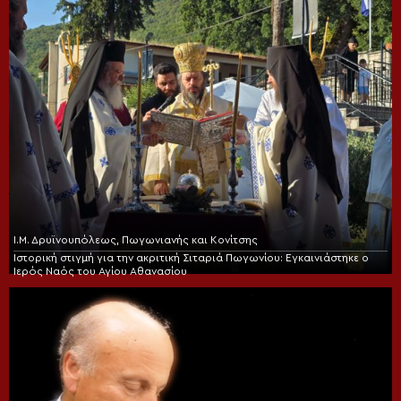
Ι.Μ. Δρυϊνουπόλεως, Πωγωνιανής και Κονίτσης
Ιστορική στιγμή για την ακριτική Σιταριά Πωγωνίου: Εγκαινιάστηκε ο
Ιερός Ναός του Αγίου Αθανασίου