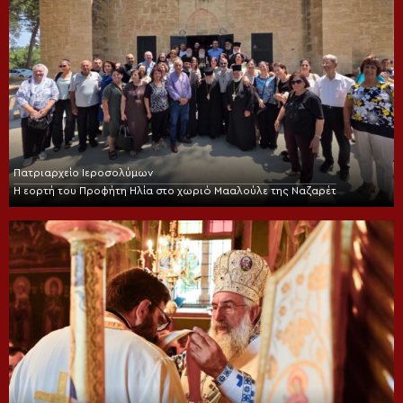
Πατριαρχείο Ιεροσολύμων
Η εορτή του Προφήτη Ηλία στο χωριό Μααλούλε της Ναζαρέτ