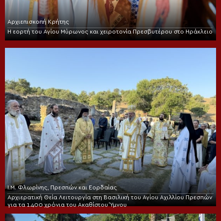
Αρχιεπισκοπή Κρήτης
Η εορτή του Αγίου Μύρωνος και χειροτονία Πρεσβυτέρου στο Ηράκλειο
Ι.Μ. Φλωρίνης, Πρεσπών και Εορδαίας
Αρχιερατική Θεία Λειτουργία στη Βασιλική του Αγίου Αχιλλίου Πρεσπών
για τα 1.400 χρόνια του Ακαθίστου Ύμνου