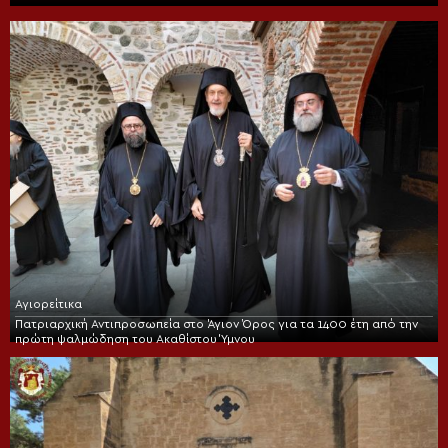
Αγιορείτικα
Πατριαρχική Αντιπροσωπεία στο Άγιον Όρος για τα 1400 έτη από την
πρώτη ψαλμώδηση του Ακαθίστου Ύμνου