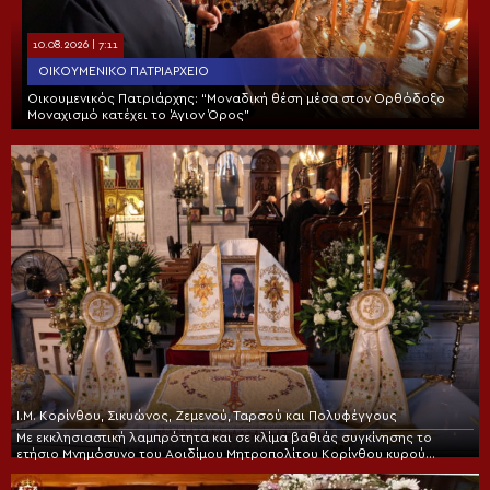
10.08.2026 | 7:11
ΟΙΚΟΥΜΕΝΙΚΌ ΠΑΤΡΙΑΡΧΕΊΟ
Οικουμενικός Πατριάρχης: “Μοναδική θέση μέσα στον Ορθόδοξο
Μοναχισμό κατέχει το Άγιον Όρος”
Ι.Μ. Κορίνθου, Σικυώνος, Ζεμενού, Ταρσού και Πολυφέγγους
Με εκκλησιαστική λαμπρότητα και σε κλίμα βαθιάς συγκίνησης το
ετήσιο Μνημόσυνο του Αοιδίμου Μητροπολίτου Κορίνθου κυρού
Διονυσίου