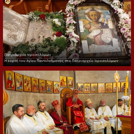
Πατριαρχείο Ιεροσολύμων
Η εορτή του Αγίου Παντελεήμονος στο Πατριαρχείο Ιεροσολύμων