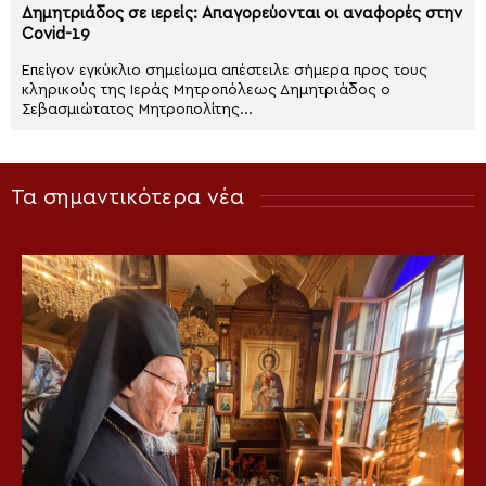
Δημητριάδος σε ιερείς: Απαγορεύονται οι αναφορές στην
Covid-19
Επείγον εγκύκλιο σημείωμα απέστειλε σήμερα προς τους
κληρικούς της Ιεράς Μητροπόλεως Δημητριάδος ο
Σεβασμιώτατος Μητροπολίτης...
Τα σημαντικότερα νέα