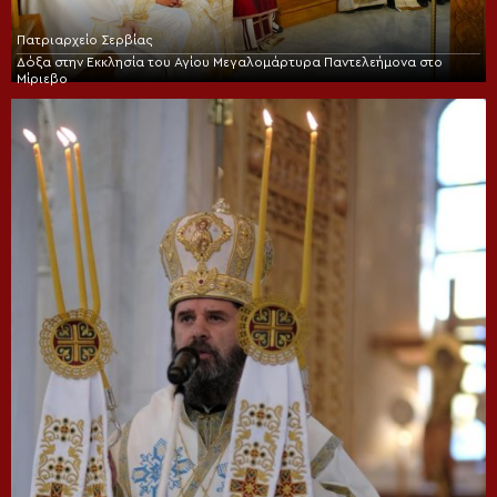
Πατριαρχείο Σερβίας
Δόξα στην Εκκλησία του Αγίου Μεγαλομάρτυρα Παντελεήμονα στο
Μίριεβο