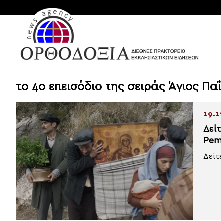
το 4ο επεισόδιο της σειράς Άγιος Πα
19.1
Δεί
Pem
Δείτ