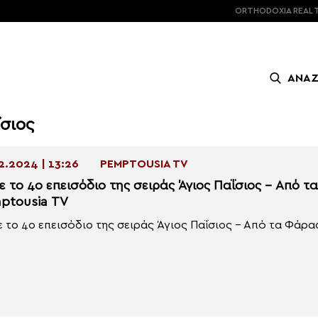
ORTHODOXIA
REAL 
ΑΝΑ
ΐσιος
2.2024 | 13:26
PEMPTOUSIA TV
τε το 4ο επεισόδιο της σειράς Άγιος Παΐσιος – Από
ptousia TV
ε το 4ο επεισόδιο της σειράς Άγιος Παΐσιος – Από τα Φάρα