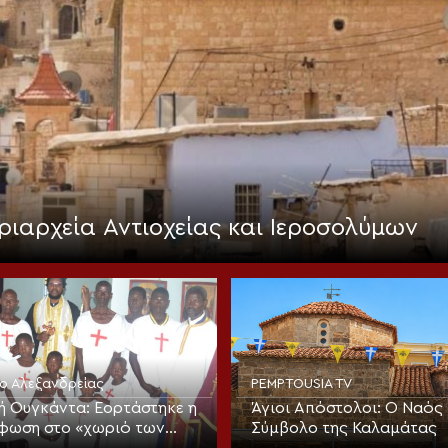
ριαρχεία Αντιοχείας και Ιεροσολύμων
ίο Αλεξανδρείας
PEMPTOUSIA TV
ή Ουγκάντα: Εορτάστηκε η
Άγιοι Απόστολοι: Ο Ναός 
φωση στο «χωριό των
Σύμβολο της Καλαμάτας