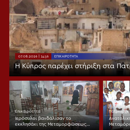
07.08.2026 | 14:36
ΕΠΙΚΑΙΡΌΤΗΤΑ
Η Κύπρος παρέχει στήριξη στα Πατ
Επικαιρότητα
Πατριαρχε
Ιερόσυλοι βανδάλισαν το
Ανατολικ
εκκλησάκι της Μεταμορφώσεως
Μεταμόρ