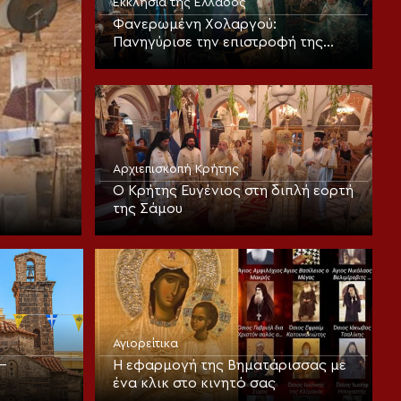
Εκκλησία της Ελλάδος
Φανερωμένη Χολαργού:
Πανηγύρισε την επιστροφή της
παλαιάς ιεράς Λειψανοθήκης –
Πάνδημη υποδοχή παρουσία του
Επισκόπου Χριστουπόλεως
Αρχιεπισκοπή Κρήτης
Ο Κρήτης Ευγένιος στη διπλή εορτή
της Σάμου
Αγιορείτικα
–
Η εφαρμογή της Βηματάρισσας με
ένα κλικ στο κινητό σας