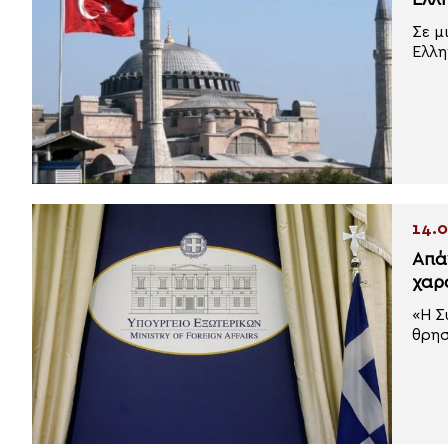
Ελλ
Σε μ
Ελλη
14.0
Απά
χαρ
«Η Σ
θρησ