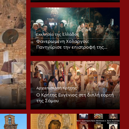
θεοπρεπούς προσευχής της
Εκκλησίας
Εκκλησία της Ελλάδος
Φανερωμένη Χολαργού:
Πανηγύρισε την επιστροφή της
παλαιάς ιεράς Λειψανοθήκης –
Πάνδημη υποδοχή παρουσία του
Επισκόπου Χριστουπόλεως
Αρχιεπισκοπή Κρήτης
Ο Κρήτης Ευγένιος στη διπλή εορτή
της Σάμου