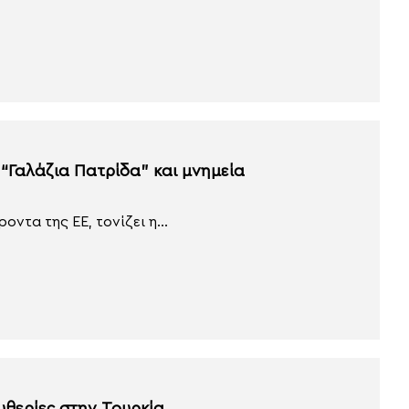
 “Γαλάζια Πατρίδα” και μνημεία
ντα της ΕΕ, τονίζει η...