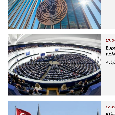
17.0
Ευρω
πολ
Αυξά
16.0