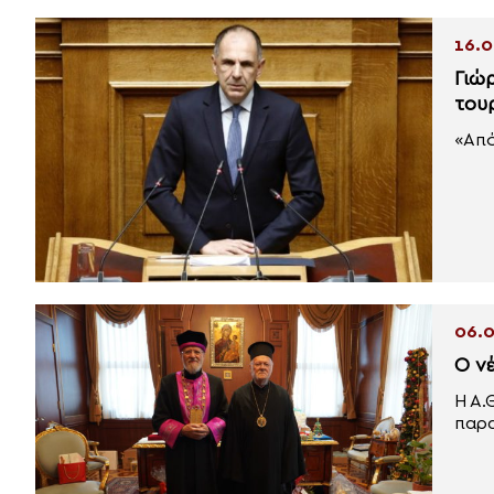
16.0
Γιώ
του
«Από
06.0
O ν
Η Α.
παρα