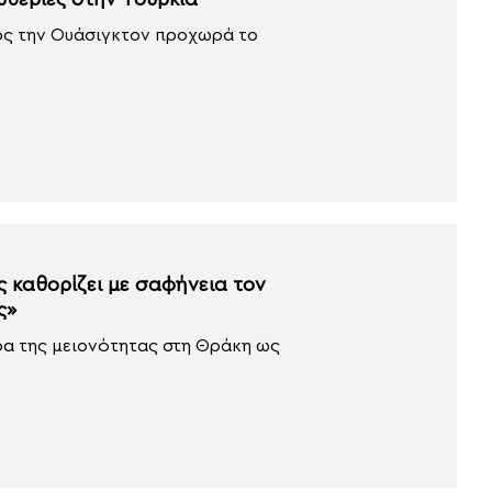
υθερίες στην Τουρκία
ρος την Ουάσιγκτον προχωρά το
 καθορίζει με σαφήνεια τον
ς»
ρα της μειονότητας στη Θράκη ως