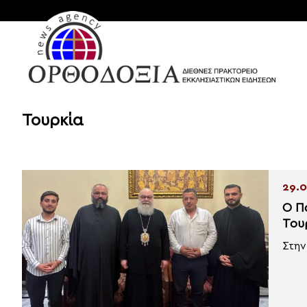
Τουρκία
29.0
Ο Π
Του
Στην