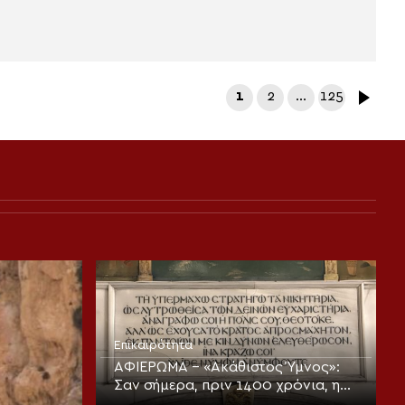
1
2
…
125
Επικαιρότητα
ΑΦΙΕΡΩΜΑ – «Ακάθιστος Ύμνος»:
Σαν σήμερα, πριν 1400 χρόνια, η
πρώτη ψαλμώδηση της