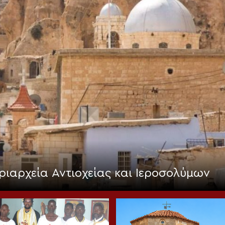
ριαρχεία Αντιοχείας και Ιεροσολύμων