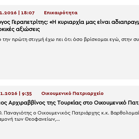
1.2026 | 18:07
Επικαιρότητα
ργος Γεραπετρίτης: «Η κυριαρχία μας είναι αδιαπραγ
ρκικές αξιώσεις
 την πρώτη στιγμή έχω πει ότι όσο βρίσκομαι εγώ, στην συζ
1.2026 | 9:35
Οικουμενικό Πατριαρχείο
έος Αρχιραββίνος της Τουρκίας στο Οικουμενικό Πατ
Θ. Παναγιότης ο Οικουμενικός Πατριάρχης κ.κ. Βαρθολομα
μονή των Θεοφανείων,...