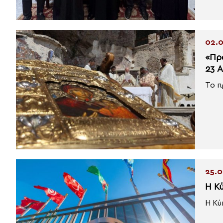
02.0
«Πρ
23 
Το π
25.0
Η Κ
Η Κύ