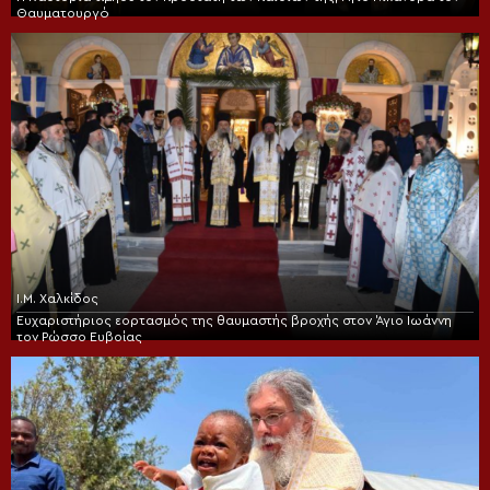
Θαυματουργό
Ι.Μ. Χαλκίδος
Ευχαριστήριος εορτασμός της θαυμαστής βροχής στον Άγιο Ιωάννη
τον Ρώσσο Ευβοίας