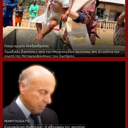
Πατριαρχείο Αλεξανδρείας
Ομαδικές βαπτίσεις από τον Μητροπολίτη Αρούσας στη Σινγκίντα την
εορτή της Μεταμορφώσεως του Σωτήρος
PEMPTOUSIA TV
Κυριακάτικη Μαθητεία – Η αδυναμία της απιστίας