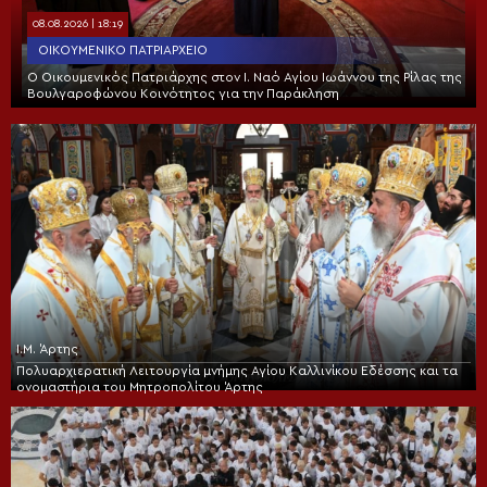
08.08.2026 | 18:19
ΟΙΚΟΥΜΕΝΙΚΌ ΠΑΤΡΙΑΡΧΕΊΟ
Ο Οικουμενικός Πατριάρχης στον I. Ναό Αγίου Ιωάννου της Ρίλας της
Βουλγαροφώνου Κοινότητος για την Παράκληση
Ι.Μ. Άρτης
Πολυαρχιερατική Λειτουργία μνήμης Αγίου Καλλινίκου Εδέσσης και τα
ονομαστήρια του Μητροπολίτου Άρτης