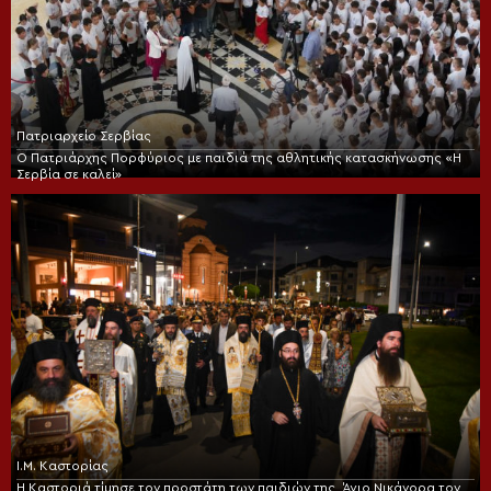
Πατριαρχείο Σερβίας
Ο Πατριάρχης Πορφύριος με παιδιά της αθλητικής κατασκήνωσης «Η
Σερβία σε καλεί»
Ι.Μ. Καστορίας
Η Καστοριά τίμησε τον προστάτη των παιδιών της, Άγιο Νικάνορα τον