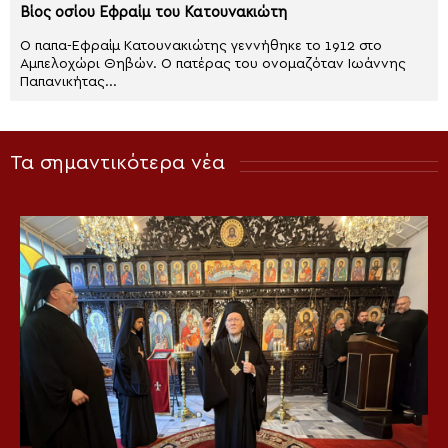
Βίος οσίου Εφραίμ του Κατουνακιώτη
Ο παπα-Εφραίμ Κατουνακιώτης γεννήθηκε το 1912 στο
Αμπελοχώρι Θηβών. Ο πατέρας του ονομαζόταν Ιωάννης
Παπανικήτας...
Τα σημαντικότερα νέα