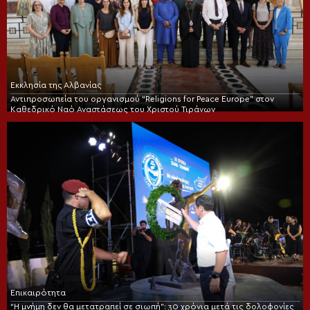
Εκκλησία της Αλβανίας
Αντιπροσωπεία του οργανισμού “Religions for Peace Europe” στον
Καθεδρικό Ναό Αναστάσεως του Χριστού Τιράνων
Επικαιρότητα
“Η μνήμη δεν θα μετατραπεί σε σιωπή”: 30 χρόνια μετά τις δολοφονίες