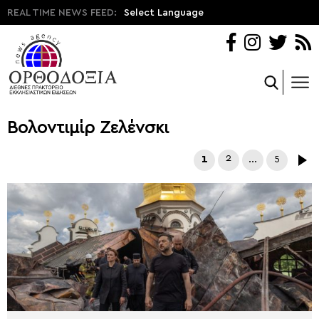
REAL TIME NEWS FEED:
Select Language
Βολοντιμίρ Ζελένσκι
1
2
…
5