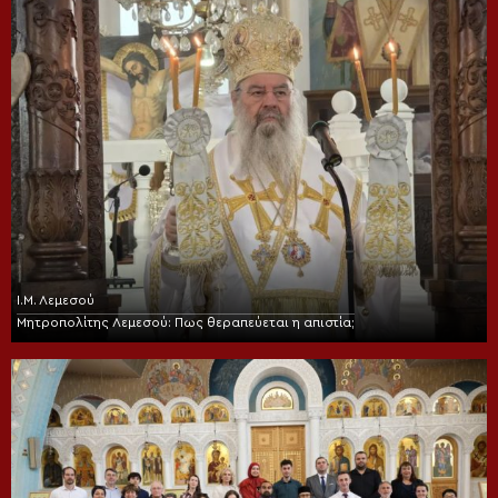
Ι.Μ. Λεμεσού
Μητροπολίτης Λεμεσού: Πως θεραπεύεται η απιστία;