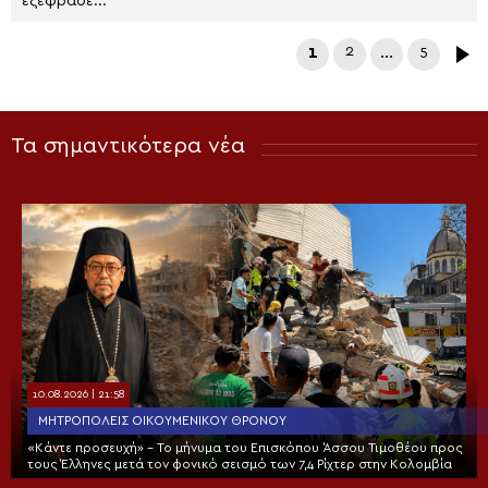
εξέφρασε...
1
2
…
5
Τα σημαντικότερα νέα
10.08.2026 | 21:58
ΜΗΤΡΟΠΌΛΕΙΣ ΟΙΚΟΥΜΕΝΙΚΟΎ ΘΡΌΝΟΥ
«Κάντε προσευχή» – Το μήνυμα του Επισκόπου Άσσου Τιμοθέου προς
τους Έλληνες μετά τον φονικό σεισμό των 7,4 Ρίχτερ στην Κολομβία