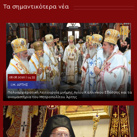
Τα σημαντικότερα νέα
08.08.2026 | 14:55
Ι.Μ. ΆΡΤΗΣ
Πολυαρχιερατική Λειτουργία μνήμης Αγίου Καλλινίκου Εδέσσης και τα
ονομαστήρια του Μητροπολίτου Άρτης