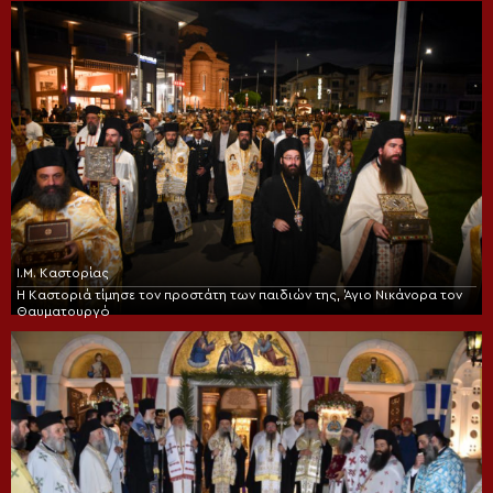
Ι.Μ. Καστορίας
Η Καστοριά τίμησε τον προστάτη των παιδιών της, Άγιο Νικάνορα τον
Θαυματουργό