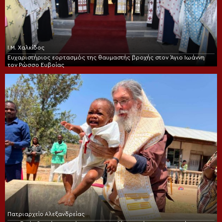
Ι.Μ. Χαλκίδος
Ευχαριστήριος εορτασμός της θαυμαστής βροχής στον Άγιο Ιωάννη
τον Ρώσσο Ευβοίας
Πατριαρχείο Αλεξανδρείας