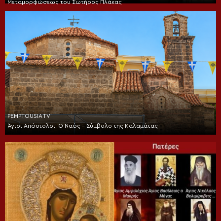
Μεταμορφώσεως του Σωτήρος Πλάκας
PEMPTOUSIA TV
Άγιοι Απόστολοι: Ο Ναός – Σύμβολο της Καλαμάτας