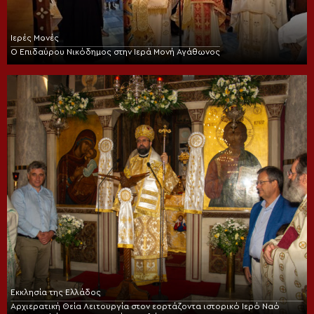
Ιερές Μονές
Ο Επιδαύρου Νικόδημος στην Ιερά Μονή Αγάθωνος
Εκκλησία της Ελλάδος
Αρχιερατική Θεία Λειτουργία στον εορτάζοντα ιστορικό Ιερό Ναό