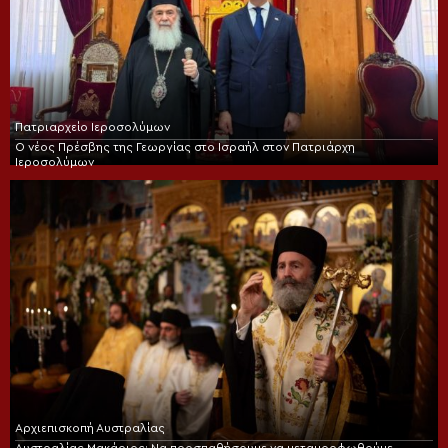
Πατριαρχείο Ιεροσολύμων
Ο νέος Πρέσβης της Γεωργίας στο Ισραήλ στον Πατριάρχη
Ιεροσολύμων
Αρχιεπισκοπή Αυστραλίας
Αυστραλίας Μακάριος: Να προσπαθήσουμε να μεταμορφωθούμε