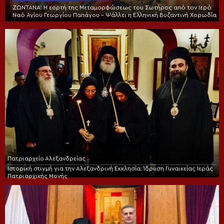
ΖΩΝΤΑΝΑ: Η εορτή της Μεταμορφώσεως του Σωτήρος από τον Ιερό
Ναό Αγίου Γεωργίου Παπάγου – Ψάλλει η Ελληνική Βυζαντινή Χορωδία
Πατριαρχείο Αλεξανδρείας
Ιστορική στιγμή για την Αλεξανδρινή Εκκλησία: Ίδρυση Γυναικείας Ιεράς
Πατριαρχικής Μονής