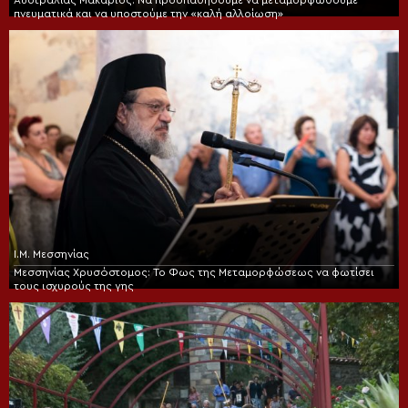
πνευματικά και να υποστούμε την «καλή αλλοίωση»
Ι.Μ. Μεσσηνίας
Μεσσηνίας Χρυσόστομος: Το Φως της Μεταμορφώσεως να φωτίσει
τους ισχυρούς της γης