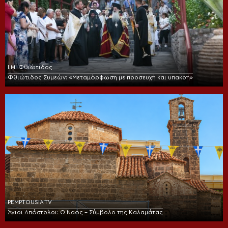
Ι.Μ. Φθιώτιδος
Φθιώτιδος Συμεών: «Μεταμόρφωση με προσευχή και υπακοή»
PEMPTOUSIA TV
Άγιοι Απόστολοι: Ο Ναός – Σύμβολο της Καλαμάτας