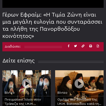
Γέρων Εφραίμ: «Η Τιμία Ζώνη είναι
μια μεγάλη ευλογία που συνταράσσει
τα πλήθη της Πανορθοδόξου
κοινότητος»
Διαδώστε:
Δείτε επίσης
Βίντεο
Βίντεο
Πνευματικοί λόγοι στην
Ομιλίες στο Συνοδικό της
Τράπεζα της Ι.Μ.Μ.
Ι.Μ.Μ. Βατοπαιδίου κατά την