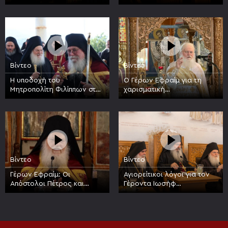
Βατοπαιδίου κατά την
πανήγυρη της Συνάξεως
πανήγυρη της Συνάξεως
πάντων των Βατοπαιδινών
των Βατοπαιδινών Αγίων
Αγίων
Βίντεο
Βίντεο
Η υποδοχή του
Ο Γέρων Εφραίμ για τη
Μητροπολίτη Φιλίππων στην
χαρισματική
Ιερά Μεγίστη Μονή
προσωπικότητα του Οσίου
Βατοπαιδίου
Νικοδήμου του Αγιορείτου
Βίντεο
Βίντεο
Γέρων Εφραίμ: Οι
Αγιορείτικοι λόγοι για τον
Απόστολοι Πέτρος και
Γέροντα Ιωσήφ
Παύλος είναι στυλοβάτες
Βατοπαιδινό, 17 έτη από
της Εκκλησίας
την κοίμησή του