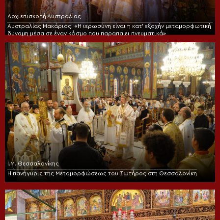
Αρχιεπισκοπή Αυστραλίας
Αυστραλίας Μακάριος: «Η ιερωσύνη είναι η κατ’ εξοχήν μεταμορφωτική
δύναμη μέσα σε έναν κόσμο που παραπαίει πνευματικά»
Ι.Μ. Θεσσαλονίκης
Η πανήγυρις της Μεταμορφώσεως του Σωτήρος στη Θεσσαλονίκη