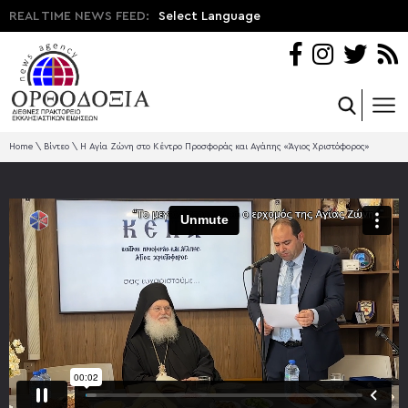
REAL TIME NEWS FEED:
Select Language
Home
\
Βίντεο
\
Η Αγία Ζώνη στο Κέντρο Προσφοράς και Αγάπης «Άγιος Χριστόφορος»