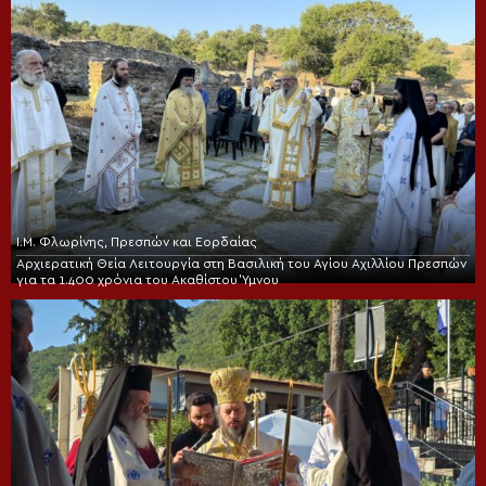
Ι.Μ. Φλωρίνης, Πρεσπών και Εορδαίας
Αρχιερατική Θεία Λειτουργία στη Βασιλική του Αγίου Αχιλλίου Πρεσπών
για τα 1.400 χρόνια του Ακαθίστου Ύμνου