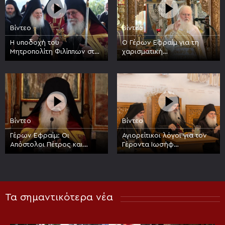
Βίντεο
Βίντεο
Η υποδοχή του
Ο Γέρων Εφραίμ για τη
Μητροπολίτη Φιλίππων στην
χαρισματική
Ιερά Μεγίστη Μονή
προσωπικότητα του Οσίου
Βατοπαιδίου
Νικοδήμου του Αγιορείτου
Βίντεο
Βίντεο
Γέρων Εφραίμ: Οι
Αγιορείτικοι λόγοι για τον
Απόστολοι Πέτρος και
Γέροντα Ιωσήφ
Παύλος είναι στυλοβάτες
Βατοπαιδινό, 17 έτη από
της Εκκλησίας
την κοίμησή του
Τα σημαντικότερα νέα