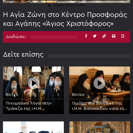
Η Αγία Ζώνη στο Κέντρο Προσφοράς
και Αγάπης «Άγιος Χριστόφορος»
Διαδώστε:
Δείτε επίσης
Βίντεο
Βίντεο
Πνευματικοί λόγοι στην
Ομιλίες στο Συνοδικό της
Τράπεζα της Ι.Μ.Μ.
Ι.Μ.Μ. Βατοπαιδίου κατά την
Βατοπαιδίου κατά την
πανήγυρη της Συνάξεως
πανήγυρη της Συνάξεως
πάντων των Βατοπαιδινών
των Βατοπαιδινών Αγίων
Αγίων