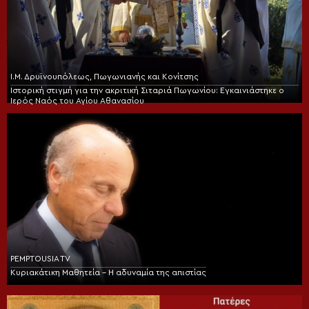
Ι.Μ. Δρυϊνουπόλεως, Πωγωνιανής και Κονίτσης
Ιστορική στιγμή για την ακριτική Σιταριά Πωγωνίου: Εγκαινιάστηκε ο
Ιερός Ναός του Αγίου Αθανασίου
PEMPTOUSIA TV
Κυριακάτικη Μαθητεία – Η αδυναμία της απιστίας