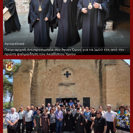
Αγιορείτικα
Πατριαρχική Αντιπροσωπεία στο Άγιον Όρος για τα 1400 έτη από την
πρώτη ψαλμώδηση του Ακαθίστου Ύμνου