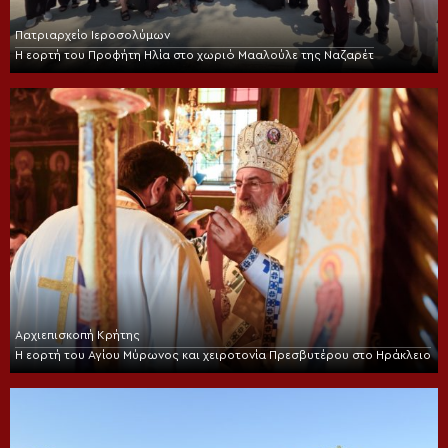
Πατριαρχείο Ιεροσολύμων
Η εορτή του Προφήτη Ηλία στο χωριό Μααλούλε της Ναζαρέτ
Αρχιεπισκοπή Κρήτης
Η εορτή του Αγίου Μύρωνος και χειροτονία Πρεσβυτέρου στο Ηράκλειο