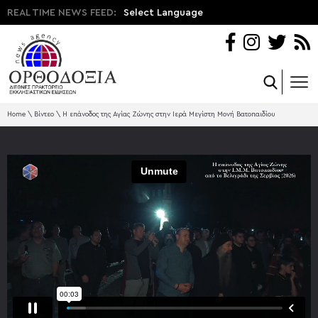
REAL TIME NEWS FEED:
Select Language
Home
\
Βίντεο
\
Η επάνοδος της Αγίας Ζώνης στην Ιερά Μεγίστη Μονή Βατοπαιδίου