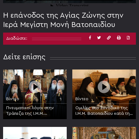
Η επάνοδος της Αγίας Ζώνης στην
Ιερά Μεγίστη Μονή Βατοπαιδίου
Διαδώστε:
Δείτε επίσης
Βίντεο
Βίντεο
Πνευματικοί λόγοι στην
Ομιλίες στο Συνοδικό της
Τράπεζα της Ι.Μ.Μ.
Ι.Μ.Μ. Βατοπαιδίου κατά την
Βατοπαιδίου κατά την
πανήγυρη της Συνάξεως
πανήγυρη της Συνάξεως
πάντων των Βατοπαιδινών
των Βατοπαιδινών Αγίων
Αγίων