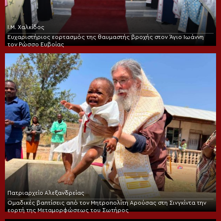
Ι.Μ. Χαλκίδος
Ευχαριστήριος εορτασμός της θαυμαστής βροχής στον Άγιο Ιωάννη
τον Ρώσσο Ευβοίας
Πατριαρχείο Αλεξανδρείας
Ομαδικές βαπτίσεις από τον Μητροπολίτη Αρούσας στη Σινγκίντα την
εορτή της Μεταμορφώσεως του Σωτήρος