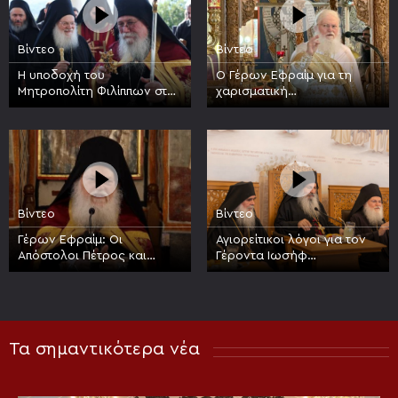
Βίντεο
Βίντεο
Η υποδοχή του
Ο Γέρων Εφραίμ για τη
Μητροπολίτη Φιλίππων στην
χαρισματική
Ιερά Μεγίστη Μονή
προσωπικότητα του Οσίου
Βατοπαιδίου
Νικοδήμου του Αγιορείτου
Βίντεο
Βίντεο
Γέρων Εφραίμ: Οι
Αγιορείτικοι λόγοι για τον
Απόστολοι Πέτρος και
Γέροντα Ιωσήφ
Παύλος είναι στυλοβάτες
Βατοπαιδινό, 17 έτη από
της Εκκλησίας
την κοίμησή του
Τα σημαντικότερα νέα