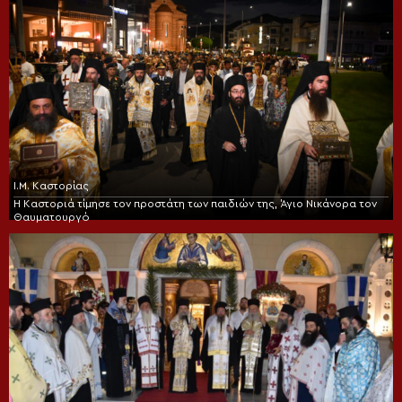
Ι.Μ. Καστορίας
Η Καστοριά τίμησε τον προστάτη των παιδιών της, Άγιο Νικάνορα τον
Θαυματουργό