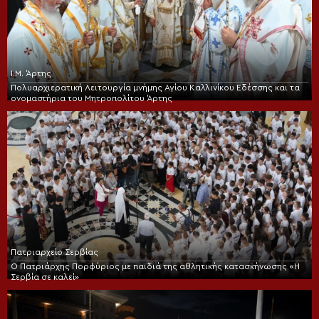
Ι.Μ. Άρτης
Πολυαρχιερατική Λειτουργία μνήμης Αγίου Καλλινίκου Εδέσσης και τα
ονομαστήρια του Μητροπολίτου Άρτης
Πατριαρχείο Σερβίας
Ο Πατριάρχης Πορφύριος με παιδιά της αθλητικής κατασκήνωσης «Η
Σερβία σε καλεί»