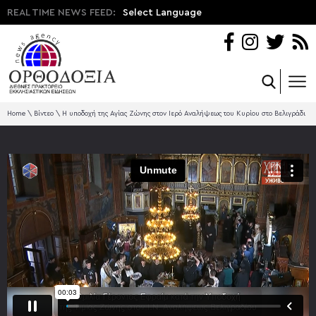
REAL TIME NEWS FEED:
Select Language
Home
\
Βίντεο
\
Η υποδοχή της Αγίας Ζώνης στον Ιερό Αναλήψεως του Κυρίου στο Βελιγράδι