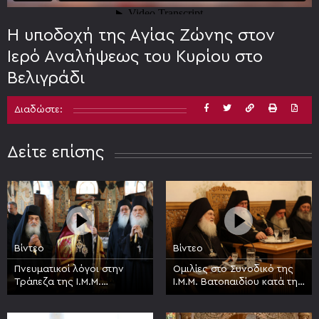
Η υποδοχή της Αγίας Ζώνης στον
Ιερό Αναλήψεως του Κυρίου στο
Βελιγράδι
Διαδώστε:
Δείτε επίσης
Βίντεο
Βίντεο
Πνευματικοί λόγοι στην
Ομιλίες στο Συνοδικό της
Τράπεζα της Ι.Μ.Μ.
Ι.Μ.Μ. Βατοπαιδίου κατά την
Βατοπαιδίου κατά την
πανήγυρη της Συνάξεως
πανήγυρη της Συνάξεως
πάντων των Βατοπαιδινών