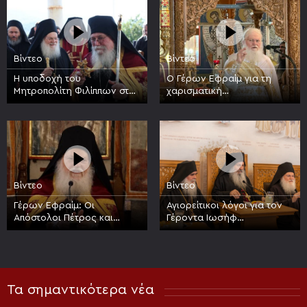
των Βατοπαιδινών Αγίων
Αγίων
Βίντεο
Βίντεο
Η υποδοχή του
Ο Γέρων Εφραίμ για τη
Μητροπολίτη Φιλίππων στην
χαρισματική
Ιερά Μεγίστη Μονή
προσωπικότητα του Οσίου
Βατοπαιδίου
Νικοδήμου του Αγιορείτου
Βίντεο
Βίντεο
Γέρων Εφραίμ: Οι
Αγιορείτικοι λόγοι για τον
Απόστολοι Πέτρος και
Γέροντα Ιωσήφ
Παύλος είναι στυλοβάτες
Βατοπαιδινό, 17 έτη από
της Εκκλησίας
την κοίμησή του
Τα σημαντικότερα νέα