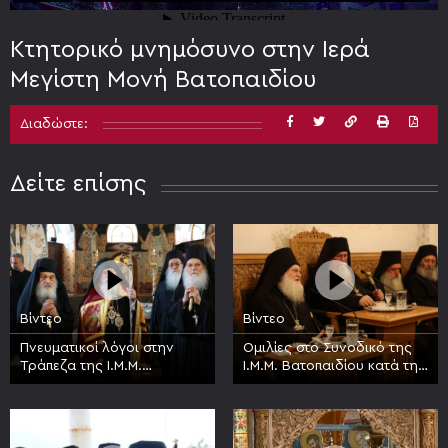
Κτητορικό μνημόσυνο στην Ιερά
Μεγίστη Μονή Βατοπαιδίου
Διαδώστε:
Δείτε επίσης
Βίντεο
Βίντεο
Πνευματικοί λόγοι στην
Ομιλίες στο Συνοδικό της
Τράπεζα της Ι.Μ.Μ.
Ι.Μ.Μ. Βατοπαιδίου κατά την
Βατοπαιδίου κατά την
πανήγυρη της Συνάξεως
πανήγυρη της Συνάξεως
πάντων των Βατοπαιδινών
των Βατοπαιδινών Αγίων
Αγίων