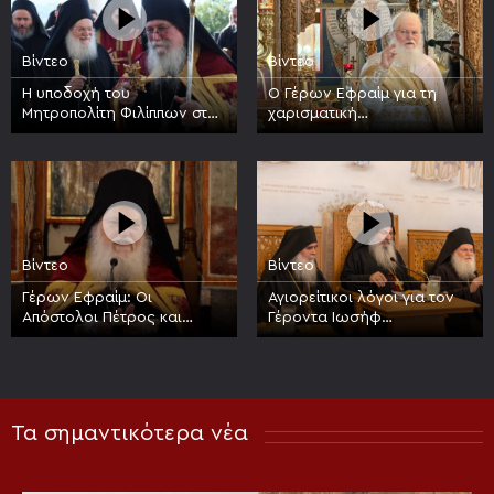
Βίντεο
Βίντεο
Η υποδοχή του
Ο Γέρων Εφραίμ για τη
Μητροπολίτη Φιλίππων στην
χαρισματική
Ιερά Μεγίστη Μονή
προσωπικότητα του Οσίου
Βατοπαιδίου
Νικοδήμου του Αγιορείτου
Βίντεο
Βίντεο
Γέρων Εφραίμ: Οι
Αγιορείτικοι λόγοι για τον
Απόστολοι Πέτρος και
Γέροντα Ιωσήφ
Παύλος είναι στυλοβάτες
Βατοπαιδινό, 17 έτη από
της Εκκλησίας
την κοίμησή του
Τα σημαντικότερα νέα