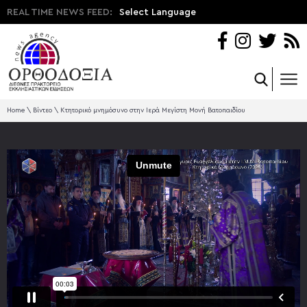
REAL TIME NEWS FEED:
Select Language
Home
\
Βίντεο
\
Κτητορικό μνημόσυνο στην Ιερά Μεγίστη Μονή Βατοπαιδίου