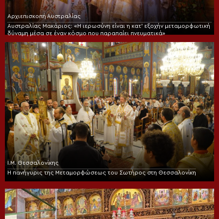
Αρχιεπισκοπή Αυστραλίας
Αυστραλίας Μακάριος: «Η ιερωσύνη είναι η κατ’ εξοχήν μεταμορφωτική
δύναμη μέσα σε έναν κόσμο που παραπαίει πνευματικά»
Ι.Μ. Θεσσαλονίκης
Η πανήγυρις της Μεταμορφώσεως του Σωτήρος στη Θεσσαλονίκη