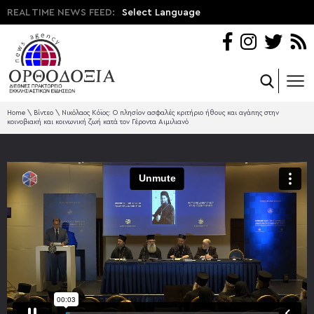
REAL TIME NEWS FEED:
Select Language
Home
\
Βίντεο
\
Νικόλαος Κόϊος: Ο πλησίον ασφαλές κριτήριο ήθους και αγάπης στην
κοινοβιακή και κοινωνική ζωή κατά τον Γέροντα Αιμιλιανό