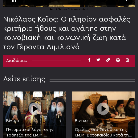
Νικόλαος Κόϊος: Ο πλησίον ασφαλές
κριτήριο ήθους και αγάπης στην
κοινοβιακή και κοινωνική ζωή κατά
τον Γέροντα Αιμιλιανό
Διαδώστε:
Δείτε επίσης
Βίντεο
Βίντεο
Πνευματικοί λόγοι στην
Ομιλίες στο Συνοδικό της
Τράπεζα της Ι.Μ.Μ.
Ι.Μ.Μ. Βατοπαιδίου κατά την