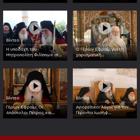
Βατοπαιδίου κατά την
πανήγυρη της Συνάξεως
πανήγυρη της Συνάξεως
πάντων των Βατοπαιδινών
των Βατοπαιδινών Αγίων
Αγίων
Βίντεο
Βίντεο
Η υποδοχή του
Ο Γέρων Εφραίμ για τη
Μητροπολίτη Φιλίππων στην
χαρισματική
Ιερά Μεγίστη Μονή
προσωπικότητα του Οσίου
Βατοπαιδίου
Νικοδήμου του Αγιορείτου
Βίντεο
Βίντεο
Γέρων Εφραίμ: Οι
Αγιορείτικοι λόγοι για τον
Απόστολοι Πέτρος και
Γέροντα Ιωσήφ
Παύλος είναι στυλοβάτες
Βατοπαιδινό, 17 έτη από
της Εκκλησίας
την κοίμησή του