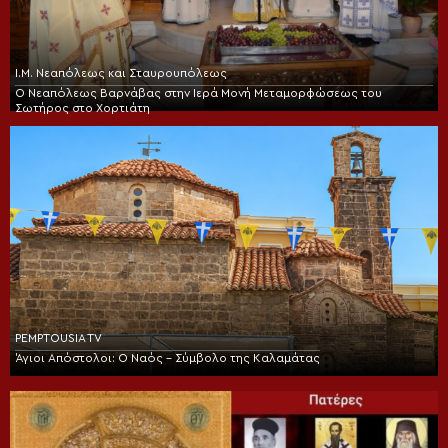
Ι.Μ. Νεαπόλεως και Σταυρουπόλεως
Ο Νεαπόλεως Βαρνάβας στην Ιερά Μονή Μεταμορφώσεως του
Σωτήρος στο Χορτιάτη
PEMPTOUSIA TV
Άγιοι Απόστολοι: Ο Ναός – Σύμβολο της Καλαμάτας