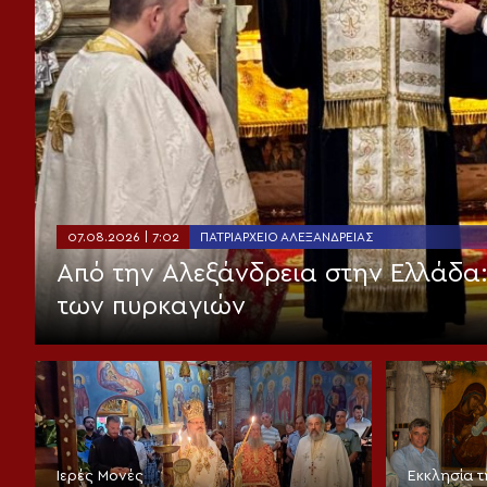
07.08.2026 | 7:02
ΠΑΤΡΙΑΡΧΕΊΟ ΑΛΕΞΑΝΔΡΕΊΑΣ
Από την Αλεξάνδρεια στην Ελλάδα
των πυρκαγιών
Ιερές Μονές
Εκκλησία 