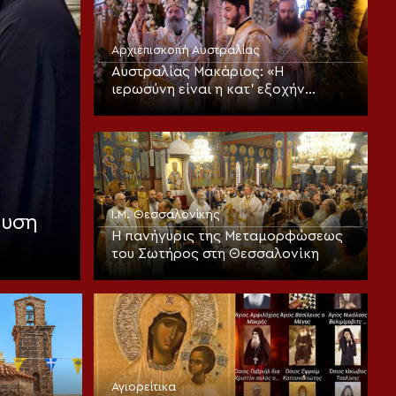
Αρχιεπισκοπή Αυστραλίας
Αυστραλίας Μακάριος: «Η
ιερωσύνη είναι η κατ’ εξοχήν
μεταμορφωτική δύναμη μέσα σε
έναν κόσμο που παραπαίει
πνευματικά»
Ι.Μ. Θεσσαλονίκης
αυση
Η πανήγυρις της Μεταμορφώσεως
του Σωτήρος στη Θεσσαλονίκη
Αγιορείτικα