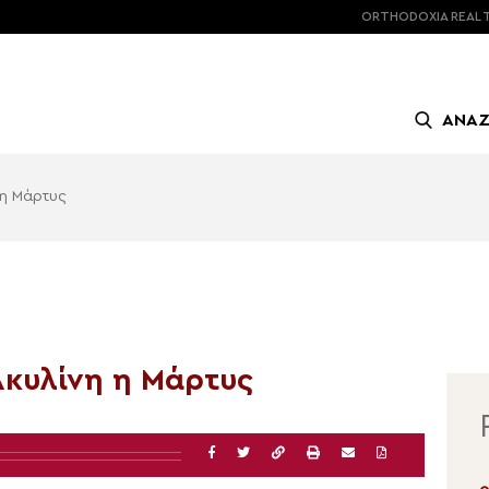
ORTHODOXIA
REAL 
ΑΝΑ
 η Μάρτυς
 Ακυλίνη η Μάρτυς