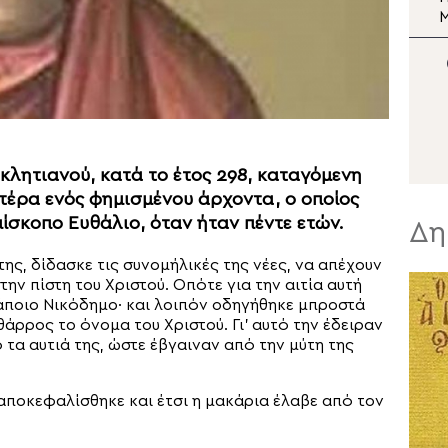
«Η ιερωσύνη είναι η κατ’
εξοχήν μεταμορφωτική
Σ
δύναμη μέσα σε έναν
β
κόσμο που παραπαίει
πνευματικά»
κλητιανού, κατά το έτος 298, καταγόμενη
ατέρα ενός φημισμένου άρχοντα, ο οποίος
ίσκοπο Ευθάλιο, όταν ήταν πέντε ετών.
Δη
ης, δίδασκε τις συνομήλικές της νέες, να απέχουν
ην πίστη του Χριστού. Οπότε για την αιτία αυτή
ποιο Νικόδημο· και λοιπόν οδηγήθηκε μπροστά
άρρος το όνομα του Χριστού. Γι’ αυτό την έδειραν
τα αυτιά της, ώστε έ­βγαιναν από την μύτη της
αποκεφαλίσθηκε και έτσι η μακάρια έλαβε από τον