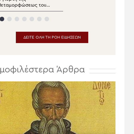
Μεταμορφώσεως του
Εσπερινός της εορτής
ωτήρος στον ιερό
της Μεταμορφώσεως
ράχο της Πρασινάδας
του Κυρίου στην Κάτω
Δράμας
Μερά Ιεράπετρας
ΔΕΙΤΕ ΟΛΗ ΤΗ ΡΟΗ ΕΙΔΗΣΕΩΝ
μοφιλέστερα Άρθρα