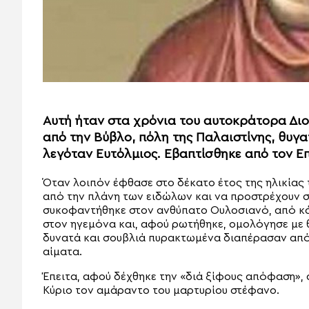
Αυτή ήταν στα χρόνια του αυτοκράτορα Διο
από την Βύβλο, πόλη της Παλαιστίνης, θυγ
λεγόταν Ευτόλμιος. Εβαπτίσθηκε από τον Επ
Όταν λοιπόν έφθασε στο δέκατο έτος της ηλικίας τ
από την πλάνη των ειδώλων και να προ­στρέχουν στ
συκοφαντήθηκε στον ανθύπατο Ουλοσιανό, από κά
στον ηγεμόνα και, αφού ρωτήθηκε, ομολόγησε με θ
δυνα­τά και σουβλιά πυρακτωμένα διαπέρασαν από 
αίματα.
Έπειτα, αφού δέχθηκε την «διά ξίφους απόφαση», 
Κύριο τον αμάραντο του μαρτυρίου στέφανο.