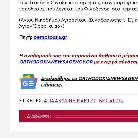
Τελείται δε η Σύναξη και εορτή της στον μαρτυρικ
τοποθεσία, που λέγεται του Φιλόξενου, στο περιτε
(Αγίου Νικοδήμου Αγιορείτου, Συναξαριστής τ. Ε΄,
Άγιον Όρος, σ. 267)
Πηγή:
pemptousia.gr
H αναδημοσίευση του παραπάνω άρθρου ή μέρους 
ORTHODOXIANEWSAGENCY.GR
με ενεργό σύνδεσμ
Ακολούθησε το ORTHODOXIANEWSAGENCY.
ειδήσεις.
ΕΤΙΚΈΤΕΣ:
ΑΓΊΑ ΑΚΥΛΊΝΗ ΜΆΡΤΥΣ
,
ΒΊΟΙ ΑΓΊΩΝ
Διαδώστε: