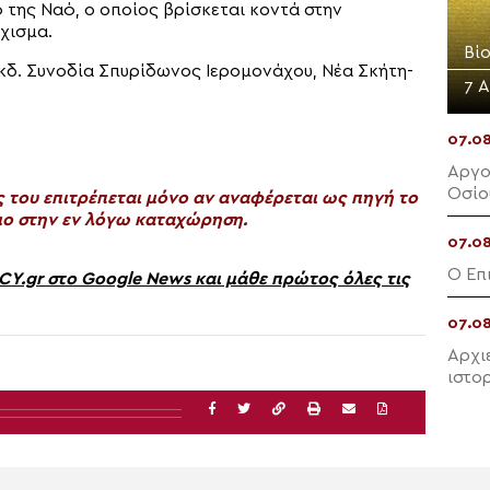
ό της Ναό, ο οποίος βρίσκεται κοντά στην
ίχισμα.
Βίο
 έκδ. Συνοδία Σπυρίδωνος Ιερομονάχου, Νέα Σκήτη-
7 
07.0
Αργο
Οσίο
του επιτρέπεται μόνο αν αναφέρεται ως πηγή το
ο στην εν λόγω καταχώρηση.
07.0
Ο Επ
gr στο Google News και μάθε πρώτος όλες τις
07.0
Αρχι
ιστο
Πλάκ