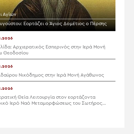
ι Αγίων
Αυγούστου: Εορτάζει ο Άγιος Δομέτιος ο Πέρσης
8.2026
λίδα: Αρχιερατικός Εσπερινός στην Ιερά Μονή
υ Θεοδοσίου
8.2026
ιδαύρου Νικόδημος στην Ιερά Μονή Αγάθωνος
8.2026
ερατική Θεία Λειτουργία στον εορτάζοντα
ρικό Ιερό Ναό Μεταμορφώσεως του Σωτήρος
ας