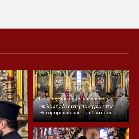
Ι.Μ. Νέας Κρήνης και Καλαμαριάς
Με λαμπρότητα η πανήγυρη της
Μεταμορφώσεως του Σωτήρος
στην Καλαμαριά (ΦΩΤΟ)