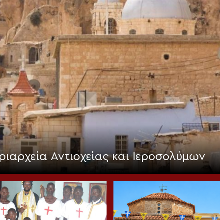
ριαρχεία Αντιοχείας και Ιεροσολύμων