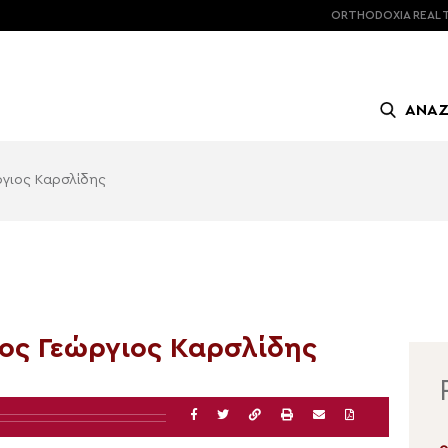
ORTHODOXIA
REAL 
ΑΝΑ
ργιος Καρσλίδης
ιος Γεώργιος Καρσλίδης