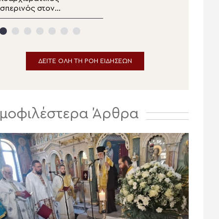
σπερινός στον
Κιλκισίου στην Σκήτη
ανηγυρίζοντα
Αγίας Άννας του Αγίου
ητροπολιτικό Ναό της
Όρους
Μεταμορφώσεως του
ωτήρος στην
Ερμούπολη
ΔΕΙΤΕ ΟΛΗ ΤΗ ΡΟΗ ΕΙΔΗΣΕΩΝ
μοφιλέστερα Άρθρα