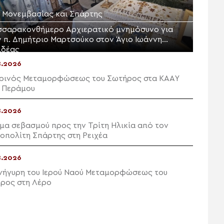
Μ. Μονεμβασίας και Σπάρτης
σσαρακονθήμερο Αρχιερατικό μνημόσυνο για
ν π. Δημήτριο Μαρτσούκο στον Άγιο Ιωάννη
ιδέας
8.2026
ρινός Μεταμορφώσεως του Σωτήρος στα ΚΑΑΥ
 Περάμου
8.2026
μα σεβασμού προς την Τρίτη Ηλικία από τον
οπολίτη Σπάρτης στη Ρειχέα
8.2026
νήγυρη του Ιερού Ναού Μεταμορφώσεως του
ρος στη Λέρο