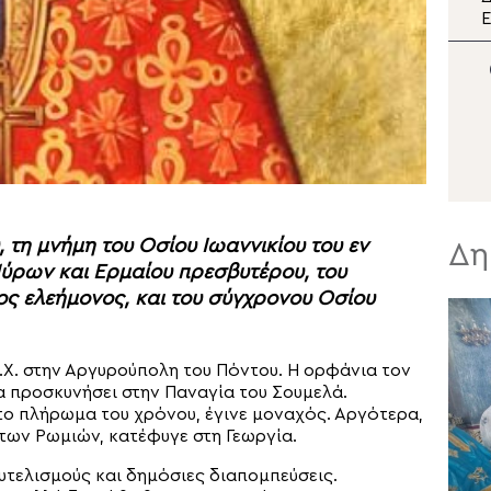
διπλή εορτή της Σάμου
Ε
π
Μ
Σ
, τη μνήμη του Οσίου Ιωαννικίου του εν
Δη
ύρων και Ερμαίου πρεσβυτέρου, του
ος ελεήμονος, και του σύγχρονου Οσίου
.Χ. στην Αργυρούπολη του Πόντου. Η ορφάνια τον
να προσκυνήσει στην Παναγία του Σουμελά.
 το πλήρωμα του χρόνου, έγινε μοναχός. Αργότερα,
των Ρωμιών, κατέφυγε στη Γεωργία.
ευτελισμούς και δημόσιες διαπομπεύσεις.