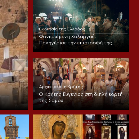
Εκκλησίας
Εκκλησία της Ελλάδος
Φανερωμένη Χολαργού:
Πανηγύρισε την επιστροφή της
παλαιάς ιεράς Λειψανοθήκης –
Πάνδημη υποδοχή παρουσία του
Επισκόπου Χριστουπόλεως
Αρχιεπισκοπή Κρήτης
Ο Κρήτης Ευγένιος στη διπλή εορτή
της Σάμου