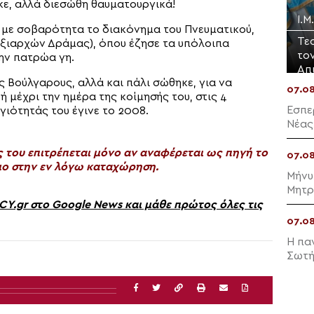
κε, αλλά διεσώθη θαυματουργικά!
Ι.
 με σοβαρότητα το διακόνημα του Πνευματικού,
Τε
αξιαρχών Δράμας), όπου έζησε τα υπόλοιπα
το
ην πατρώα γη.
Απ
ς Βούλγαρους, αλλά και πάλι σώθηκε, για να
07.0
ή μέχρι την ημέρα της κοίμησής του, στις 4
Εσπε
γιότητάς του έγινε το 2008.
Νέας
του επιτρέπεται μόνο αν αναφέρεται ως πηγή το
07.0
ο στην εν λόγω καταχώρηση.
Μήνυ
Μητρ
gr στο Google News και μάθε πρώτος όλες τις
07.0
Η πα
Σωτή