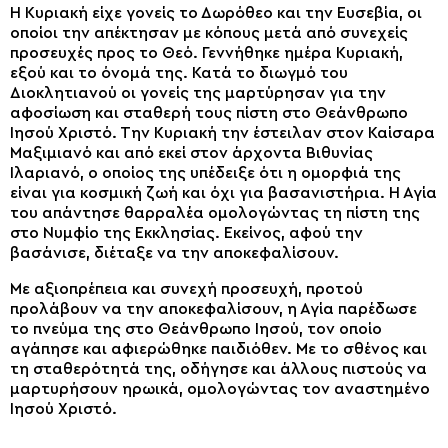
Η Κυριακή είχε γονείς το Δωρόθεο και την Ευσεβία, οι
οποίοι την απέκτησαν με κόπους μετά από συνεχείς
προσευχές προς το Θεό. Γεννήθηκε ημέρα Κυριακή,
εξού και το όνομά της. Κατά το διωγμό του
Διοκλητιανού οι γονείς της μαρτύρησαν για την
αφοσίωση και σταθερή τους πίστη στο Θεάνθρωπο
Ιησού Χριστό. Την Κυριακή την έστειλαν στον Καίσαρα
Μαξιμιανό και από εκεί στον άρχοντα Βιθυνίας
Ιλαριανό, ο οποίος της υπέδειξε ότι η ομορφιά της
είναι για κοσμική ζωή και όχι για βασανιστήρια. Η Αγία
του απάντησε θαρραλέα ομολογώντας τη πίστη της
στο Νυμφίο της Εκκλησίας. Εκείνος, αφού την
βασάνισε, διέταξε να την αποκεφαλίσουν.
Με αξιοπρέπεια και συνεχή προσευχή, προτού
προλάβουν να την αποκεφαλίσουν, η Αγία παρέδωσε
το πνεύμα της στο Θεάνθρωπο Ιησού, τον οποίο
αγάπησε και αφιερώθηκε παιδιόθεν. Με το σθένος και
τη σταθερότητά της, οδήγησε και άλλους πιστούς να
μαρτυρήσουν ηρωικά, ομολογώντας τον αναστημένο
Ιησού Χριστό.