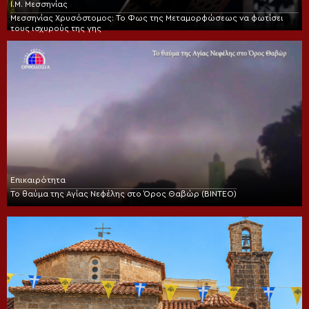
Ι.Μ. Μεσσηνίας
Μεσσηνίας Χρυσόστομος: Το Φως της Μεταμορφώσεως να φωτίσει
τους ισχυρούς της γης
Επικαιρότητα
Το θαύμα της Αγίας Νεφέλης στο Όρος Θαβώρ (ΒΙΝΤΕΟ)