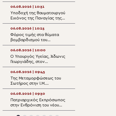
Μεταμορφώσεως
Σωτήρος
06.08.2026 | 10:31
06.08.2026 | 09:0
Yποδοχή της θαυματουργού
Όταν το φως γίν
Εικόνος της Παναγίας της
απόφαση
Ροβέλιστας στην
πανηγυρίζουσα ενορία
06.08.2026 | 10:15
06.08.2026 | 08:5
Συκεών Άρτης
Φόρος τιμής στα θύματα
Ο εκκλησιασμός 
βομβαρδισμού του
Η ευλογία των 
Νοσοκομείου Αθαλάσσας
της αμπέλου
κατά την τουρκική εισβολή
06.08.2026 | 10:00
06.08.2026 | 08:3
Ο Υπουργός Υγείας, Άδωνις
Ο νέος Πρέσβης
Γεωργιάδης, στον
Γεωργίας στο Ισ
Μητροπολίτη Φθιώτιδος
Πατριάρχη Ιερο
Συμεών
06.08.2026 | 09:45
06.08.2026 | 08:2
Της Μεταμορφώσεως του
Κυβερνοεπίθεση 
Σωτήρος στην Ι.Μ.
ιστοσελίδα της
Ασωμάτων Πετράκη
Κοινότητας στη 
06.08.2026 | 09:30
06.08.2026 | 08:0
Πατριαρχικός Εκπρόσωπος
Ο Επιδαύρου Νι
στην Ενθρόνιση του νέου
στην Ι.Μ. Μετα
Αρχιεπισκόπου Καναδά ο
Καμένων Βούρλ
Αρχιεπίσκοπος Θυατείρων