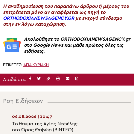
H αναδημοσίευση του παραπάνω άρθρου ή μέρους του
επιτρέπεται μόνο αν αναφέρεται ως πηγή το
ORTHODOXIANEWSAGENCY.GR
με ενεργό σύνδεσμο
στην εν λόγω καταχώρηση.
Ακολούθησε το ORTHODOXIANEWSAGENCY.gr
στο Google News και μάθε πρώτος όλες τις
ειδήσεις.
ΕΤΙΚΈΤΕΣ:
ΑΓΊΑ ΚΥΡΙΑΚΉ
Διαδώστε:
Ροή Ειδήσεων
06.08.2026 | 10:47
06.08.2026 | 09:2
Το θαύμα της Αγίας Νεφέλης
Αφιέρωμα της P
στο Όρος Θαβώρ (ΒΙΝΤΕΟ)
TV στην εορτή τ