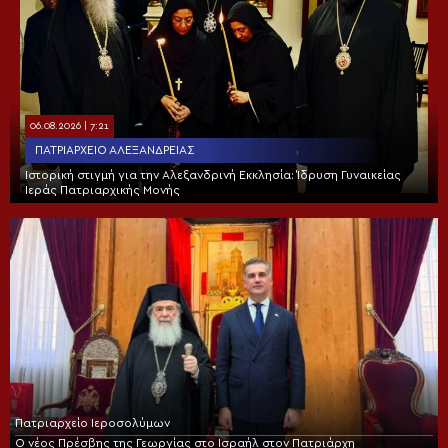
06.08.2026 | 7:21
ΠΑΤΡΙΑΡΧΕΊΟ ΑΛΕΞΑΝΔΡΕΊΑΣ
Ιστορική στιγμή για την Αλεξανδρινή Εκκλησία: Ίδρυση Γυναικείας
Ιεράς Πατριαρχικής Μονής
Πατριαρχείο Ιεροσολύμων
Ο νέος Πρέσβης της Γεωργίας στο Ισραήλ στον Πατριάρχη