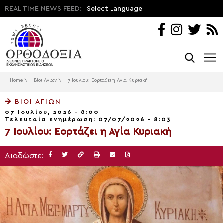
REAL TIME NEWS FEED:
Select Language
Home
\
Βίοι Αγίων
\
7 Ιουλίου: Εορτάζει η Αγία Κυριακή
ΒΊΟΙ ΑΓΊΩΝ
07 Ιουλίου, 2026 - 8:00
Τελευταία ενημέρωση: 07/07/2026 - 8:03
7 Ιουλίου: Εορτάζει η Αγία Κυριακή
Διαδώστε: