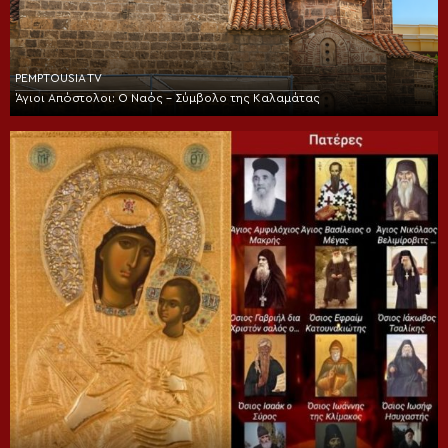
PEMPTOUSIA TV
Άγιοι Απόστολοι: Ο Ναός – Σύμβολο της Καλαμάτας