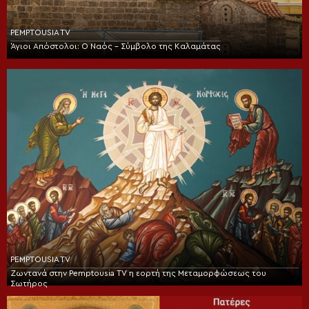
PEMPTOUSIA TV
Άγιοι Απόστολοι: Ο Ναός – Σύμβολο της Καλαμάτας
PEMPTOUSIA TV
Ζωντανά στην Pemptousia TV η εορτή της Μεταμορφώσεως του
Σωτήρος