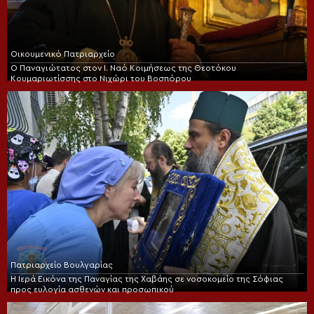
Οικουμενικό Πατριαρχείο
Ο Παναγιώτατος στον Ι. Ναό Κοιμήσεως της Θεοτόκου
Κουμαριωτίσσης στο Νιχώρι του Βοσπόρου
Πατριαρχείο Βουλγαρίας
Η Ιερά Εικόνα της Παναγίας της Χαβάης σε νοσοκομείο της Σόφιας
προς ευλογία ασθενών και προσωπικού