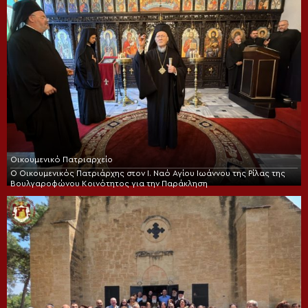
Οικουμενικό Πατριαρχείο
Ο Οικουμενικός Πατριάρχης στον I. Ναό Αγίου Ιωάννου της Ρίλας της
Βουλγαροφώνου Κοινότητος για την Παράκληση