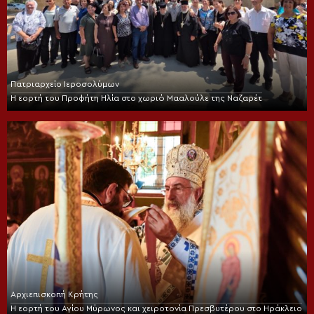
Πατριαρχείο Ιεροσολύμων
Η εορτή του Προφήτη Ηλία στο χωριό Μααλούλε της Ναζαρέτ
Αρχιεπισκοπή Κρήτης
Η εορτή του Αγίου Μύρωνος και χειροτονία Πρεσβυτέρου στο Ηράκλειο