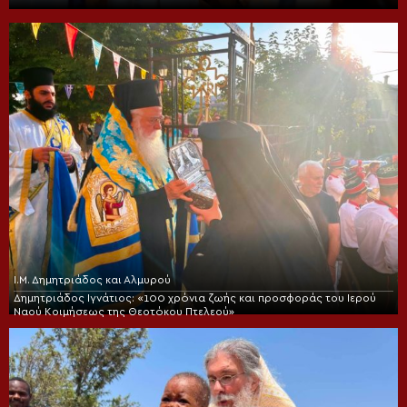
Ι.Μ. Δημητριάδος και Αλμυρού
Δημητριάδος Ιγνάτιος: «100 χρόνια ζωής και προσφοράς του Ιερού
Ναού Κοιμήσεως της Θεοτόκου Πτελεού»