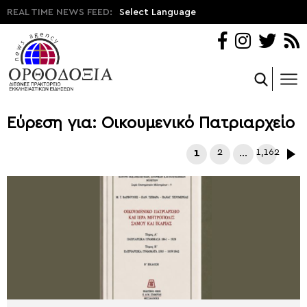
REAL TIME NEWS FEED:
Select Language
Εύρεση για: Οικουμενικό Πατριαρχείο
1
2
…
1,162