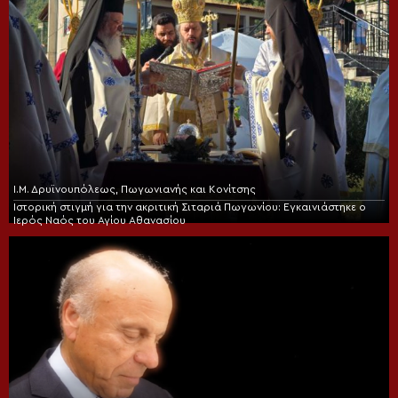
Ι.Μ. Δρυϊνουπόλεως, Πωγωνιανής και Κονίτσης
Ιστορική στιγμή για την ακριτική Σιταριά Πωγωνίου: Εγκαινιάστηκε ο
Ιερός Ναός του Αγίου Αθανασίου