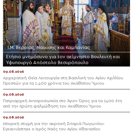
Ι.Μ. Βεροίας, Ναούσης και Καμπανίας
Ετήσιο μνημόσυνο για τον αείμνηστο Bουλευτή και
Υφυπουργό Απόστολο Βεσυρόπουλο
09.08.2026
Αρχιερατική Θεία Λειτουργία στη Βασιλική του Αγίου Αχιλλίου
Πρεσπών για τα 1.400 χρόνια του Ακαθίστου Ύμνου
09.08.2026
Πατριαρχική Αντιπροσωπεία στο Άγιον Όρος για τα 1400 έτη
από την πρώτη ψαλμώδηση του Ακαθίστου Ύμνου
09.08.2026
Ιστορική στιγμή για την ακριτική Σιταριά Πωγωνίου:
Εγκαινιάστηκε ο Ιερός Ναός του Αγίου Αθανασίου