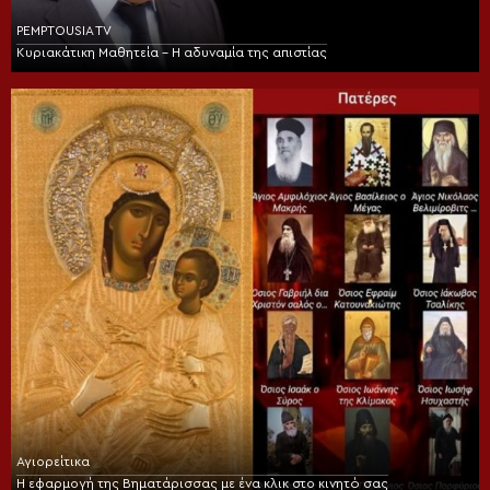
PEMPTOUSIA TV
Κυριακάτικη Μαθητεία – Η αδυναμία της απιστίας
Αγιορείτικα
Η εφαρμογή της Βηματάρισσας με ένα κλικ στο κινητό σας