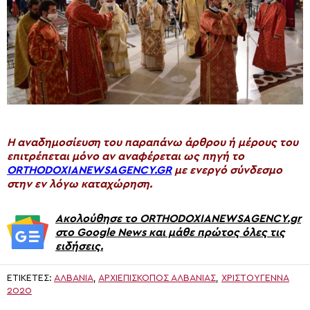
H αναδημοσίευση του παραπάνω άρθρου ή μέρους του
επιτρέπεται μόνο αν αναφέρεται ως πηγή το
ORTHODOXIANEWSAGENCY.GR
με ενεργό σύνδεσμο
στην εν λόγω καταχώρηση.
Ακολούθησε το ORTHODOXIANEWSAGENCY.gr
στο Google News και μάθε πρώτος όλες τις
ειδήσεις.
ΕΤΙΚΈΤΕΣ:
ΑΛΒΑΝΙΑ
,
ΑΡΧΙΕΠΊΣΚΟΠΟΣ ΑΛΒΑΝΊΑΣ
,
ΧΡΙΣΤΟΎΓΕΝΝΑ
2020