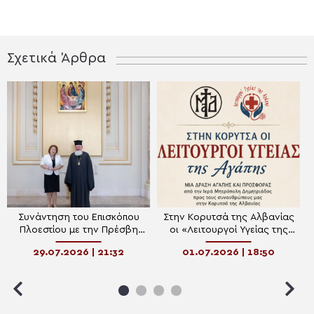
Σχετικά Άρθρα
Συνάντηση του Επισκόπου
Στην Κορυτσά της Αλβανίας
Πλοεστίου με την Πρέσβη
οι «Λειτουργοί Υγείας της
της Αλβανίας στη Ρουμανία
Αγάπης» της Ιεράς
29.07.2026 | 21:32
01.07.2026 | 18:50
Μητροπόλεως Δημητριάδος