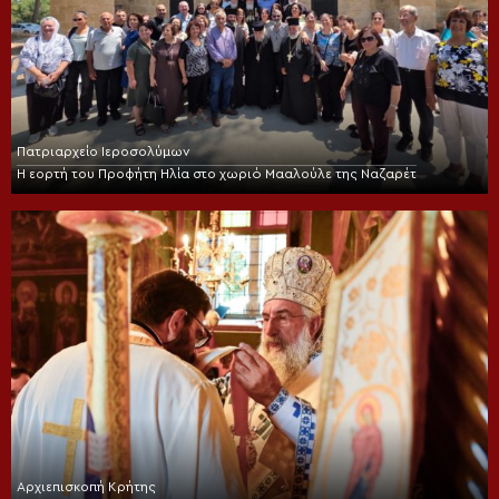
Πατριαρχείο Ιεροσολύμων
Η εορτή του Προφήτη Ηλία στο χωριό Μααλούλε της Ναζαρέτ
Αρχιεπισκοπή Κρήτης