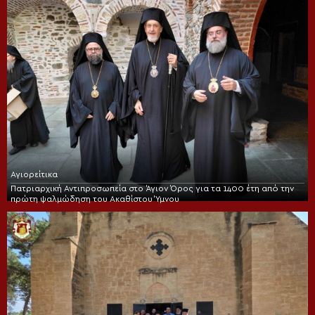
Αγιορείτικα
Πατριαρχική Αντιπροσωπεία στο Άγιον Όρος για τα 1400 έτη από την
πρώτη ψαλμώδηση του Ακαθίστου Ύμνου