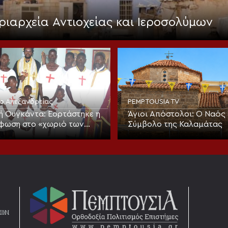
ριαρχεία Αντιοχείας και Ιεροσολύμων
ίο Αλεξανδρείας
PEMPTOUSIA TV
ή Ουγκάντα: Εορτάστηκε η
Άγιοι Απόστολοι: Ο Ναός 
φωση στο «χωριό των
Σύμβολο της Καλαμάτας
ν» με νέα ομαδική