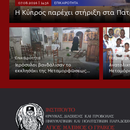
07.08.2026 | 14:36
ΕΠΙΚΑΙΡΌΤΗΤΑ
Η Κύπρος παρέχει στήριξη στα Πατ
Επικαιρότητα
Πατριαρχε
Ιερόσυλοι βανδάλισαν το
Ανατολικ
εκκλησάκι της Μεταμορφώσεως
Μεταμόρ
του Σωτήρος στα Καλύβια
Λαρισαίω
βάπτιση