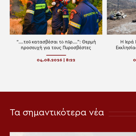
“….τοῦ κατασβέσαι τὸ πῦρ….”: Θερμή
Η Ιερά
προσευχή για τους Πυροσβέστες
Εκκλησία
πυρόπλ
04.08.2026 | 8:22
0
Τα σημαντικότερα νέα