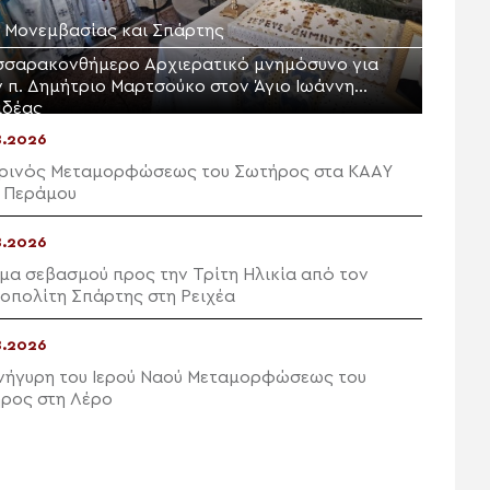
Μ. Μονεμβασίας και Σπάρτης
σσαρακονθήμερο Αρχιερατικό μνημόσυνο για
ν π. Δημήτριο Μαρτσούκο στον Άγιο Ιωάννη
ιδέας
8.2026
ρινός Μεταμορφώσεως του Σωτήρος στα ΚΑΑΥ
 Περάμου
8.2026
μα σεβασμού προς την Τρίτη Ηλικία από τον
οπολίτη Σπάρτης στη Ρειχέα
8.2026
νήγυρη του Ιερού Ναού Μεταμορφώσεως του
ρος στη Λέρο