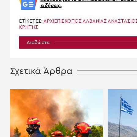
ειδήσεις.
ΕΤΙΚΈΤΕΣ:
ΑΡΧΙΕΠΊΣΚΟΠΟΣ ΑΛΒΑΝΊΑΣ ΑΝΑΣΤΆΣΙΟ
ΚΡΉΤΗΣ
Διαδώστε:
Σχετικά Άρθρα