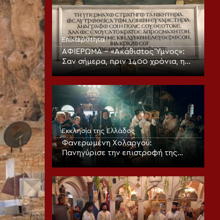
Επικαιρότητα
ΑΦΙΕΡΩΜΑ – «Ακάθιστος Ύμνος»:
Σαν σήμερα, πριν 1400 χρόνια, η
πρώτη ψαλμώδηση της
θεοπρεπούς προσευχής της
Εκκλησίας
Εκκλησία της Ελλάδος
Φανερωμένη Χολαργού:
Πανηγύρισε την επιστροφή της
παλαιάς ιεράς Λειψανοθήκης –
Πάνδημη υποδοχή παρουσία του
Επισκόπου Χριστουπόλεως