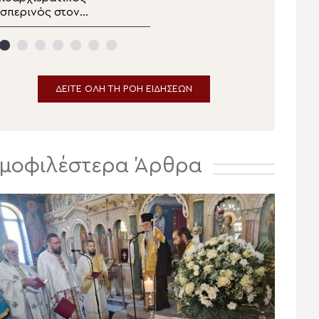
σπερινός στον
Κιλκισίου στην Σκήτη
ανηγυρίζοντα
Αγίας Άννας του Αγίου
ητροπολιτικό Ναό της
Όρους
Μεταμορφώσεως του
ωτήρος στην
Ερμούπολη
ΔΕΙΤΕ ΟΛΗ ΤΗ ΡΟΗ ΕΙΔΗΣΕΩΝ
μοφιλέστερα Άρθρα