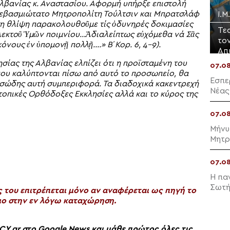
λβανίας κ. Αναστασίου. Αφορμή υπήρξε επιστολή
Σεβασμιώτατο Μητροπολίτη Τούλτσιν και Μπρατσλάφ
Ι.
τη θλίψη παρακολουθοῦμε τίς ὀδυνηρές δοκιμασίες
Τε
κλεκτοῦ Ὑμῶν ποιμνίου…Ἀδιαλείπτως εὐχόμεθα νά Σᾶς
το
όνους ἐν ὑπομονῇ πολλῇ….» Β΄Κορ. 6, 4-9).
Απ
ίας της Αλβανίας ελπίζει ότι η προϊσταμένη του
07.0
ου καλύπτονται πίσω από αυτό το προσωπείο, θα
Εσπε
υσώδης αυτή συμπεριφορά. Τα διαδοχικά κακεντρεχή
Νέας
οπικές Ορθόδοξες Εκκλησίες αλλά και το κύρος της
07.0
Μήνυ
Μητρ
07.0
Η πα
Σωτή
του επιτρέπεται μόνο αν αναφέρεται ως πηγή το
ο στην εν λόγω καταχώρηση.
gr στο Google News και μάθε πρώτος όλες τις