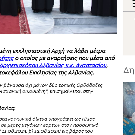
διπλή εορτή της Σάμου
Ε
π
Μ
Σ
μένη εκκλησιαστική Αρχή να λάβει μέτρα
ρήτης
ο οποίος με αναρτήσεις που μέσα από
Αρχιεπισκόπου Αλβανίας κ.κ. Αναστασίου
,
Δη
τοκεφάλου Εκκλησίας της Αλβανίας.
υν βάναυσα όχι μόνον δύο τοπικές Ορθόδοξες
ιστιανική oικουμένη”
, επισημαίνεται στην
βανίας:
 στα κοινωνικά δίκτυα υπογράφει ως Ηλίας
 σε μέρες μεγάλων εορτών στον προσωπικό
11.08.2023. β) 12.08.2023) εις βάρος του