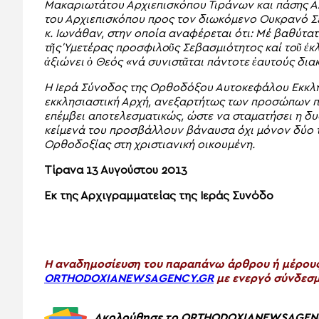
Mακαριωτάτου Αρχιεπισκόπου Τιράνων και πάσης Α
του Αρχιεπισκόπου προς τον διωκόμενο Ουκρανό 
κ. Ιωνάθαν, στην οποία αναφέρεται ότι: Μέ βαθύτα
τῆς Ύμετέρας προσφιλοῦς Σεβασμιότητος καί τοῦ ἐ
ἀξιώνει ὁ Θεός «νά συνιστᾶται πάντοτε ἑαυτούς διακ
Η Ιερά Σύνοδος της Ορθοδόξου Αυτοκεφάλου Εκκλησ
εκκλησιαστική Αρχή, ανεξαρτήτως των προσώπων π
επέμβει αποτελεσματικώς, ώστε να σταματήσει η δ
κείμενά του προσβάλλουν βάναυσα όχι μόνον δύο τ
Ορθοδοξίας στη χριστιανική oικουμένη.
Τίρανα 13 Αυγούστου 2013
Εκ της Αρχιγραμματείας της Ιεράς Συνόδο
H αναδημοσίευση του παραπάνω άρθρου ή μέρους 
ORTHODOXIANEWSAGENCY.GR
με ενεργό σύνδεσμ
Ακολούθησε το ORTHODOXIANEWSAGENCY.