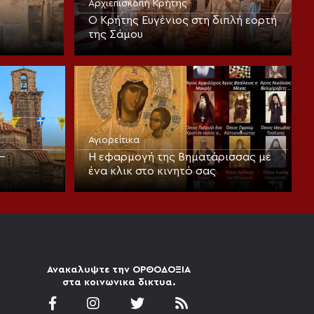
Αρχιεπισκοπή Κρήτης
Ο Κρήτης Ευγένιος στη διπλή εορτή
της Σάμου
Αγιορείτικα
–
Η εφαρμογή της Βηματάρισσας με
ένα κλικ στο κινητό σας
Ανακαλυψτε την ΟΡΘΟΔΟΞΙΑ
στα κοινωνικα δικτυα.