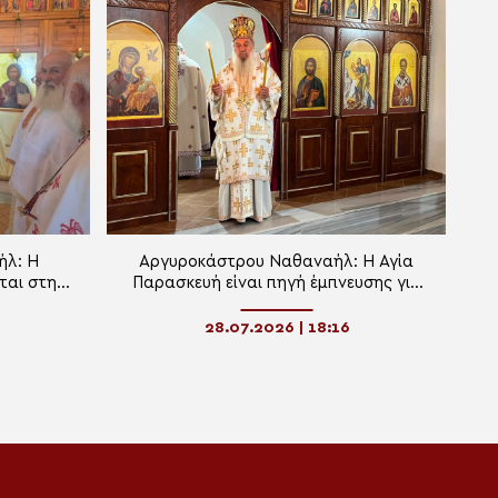
ήλ: Η
Αργυροκάστρου Ναθαναήλ: Η Αγία
ται στη
Παρασκευή είναι πηγή έμπνευσης για
ήρια της
κάθε Χριστιανό
28.07.2026 | 18:16