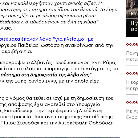
και να καλλιεργήσουν χριστιανικές αξίες. Η
απάντηση στο αίτημα του ίδιου του θεσμού. Το έργο
Επ
σης συνεχίζεται με πλήρη αφοσίωση μέσω
βαθμίδων, διαδεδομένων σε όλη τη χώρα”,
Η 
νίας.
ιε
ιεύματα έκαναν λόγο “για κλείσιμο” με
06.0
υργείου Παιδείας, ωστόσο η ανακοίνωση από την
 ακριβή αιτία.
Πανη
Μετα
 υπογράφει ο Αλβανός Πρωθυπουργός, Έντι Ράμα,
ιείται στο πλαίσιο εφαρμογής του Συντάγματος και
06.0
 σύστημα στη Δημοκρατία της Αλβανίας”
.
 της 10ης Ιουνίου 1999, με την οποία είχε
Η εο
Μητρ
ο νόμος θα τεθεί σε ισχύ με τη δημοσίευσή του
06.0
ης απόφασης έχει ανατεθεί στο Υπουργείο
ς Εκπαίδευσης, την Περιφερειακή Διεύθυνση
Με Α
οπικό Γραφείο Προπανεπιστημιακής Εκπαίδευσης
Ενορ
«Τίμιος Σταυρός» και την Αυτοκέφαλη Ορθόδοξη
Μαλλ