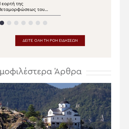
 εορτή της
Παρακολουθήστε το
Μεταμορφώσεως του
δελτίο ειδήσεων
ωτήρος στα Λευκάκια
αυπλίου
ΔΕΙΤΕ ΟΛΗ ΤΗ ΡΟΗ ΕΙΔΗΣΕΩΝ
μοφιλέστερα Άρθρα