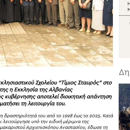
Μεταμορφώσεως του
To μωσαϊκό της
Η
Σωτήρος
Μεταμορφώσεως του
Σωτήρος στη Μονή Σινά
Σ
Ν
Δη
κκλησιαστικού Σχολείου “Τίμιος Σταυρός” στο
ης η Εκκλησία της Αλβανίας
ής κυβέρνησης αποτελεί διοικητική απάντηση
αματήσει τη λειτουργία του.
τη δραστηριότητά του από το 1998 έως το 2025. Κατά
ι λειτούργησε υπό την ειδική μέριμνα της
μακαριστού Αρχιεπισκόπου Αναστασίου, έδωσε τη