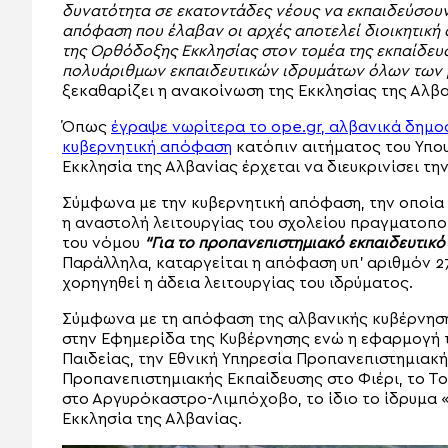
δυνατότητα σε εκατοντάδες νέους να εκπαιδεύσουν 
απόφαση που έλαβαν οι αρχές αποτελεί διοικητική 
της Ορθόδοξης Εκκλησίας στον τομέα της εκπαίδευ
πολυάριθμων εκπαιδευτικών ιδρυμάτων όλων των 
ξεκαθαρίζει η ανακοίνωση της Εκκλησίας της Αλβα
Όπως
έγραψε νωρίτερα το ope.gr, αλβανικά δημοσ
κυβερνητική απόφαση
κατόπιν αιτήματος του Υπο
Εκκλησία της Αλβανίας έρχεται να διευκρινίσει την
Σύμφωνα με την κυβερνητική απόφαση, την οποία
η αναστολή λειτουργίας του σχολείου πραγματοπο
του νόμου
“Για το προπανεπιστημιακό εκπαιδευτικό
Παράλληλα, καταργείται η απόφαση υπ’ αριθμόν 279
χορηγηθεί η άδεια λειτουργίας του ιδρύματος.
Σύμφωνα με τη απόφαση της αλβανικής κυβέρνησης 
στην Εφημερίδα της Κυβέρνησης ενώ η εφαρμογή τ
Παιδείας, την Εθνική Υπηρεσία Προπανεπιστημιακή
Προπανεπιστημιακής Εκπαίδευσης στο Φιέρι, το Τ
στο Αργυρόκαστρο-Λιμπόχοβο, το ίδιο το ίδρυμα 
Εκκλησία της Αλβανίας.