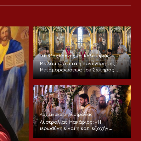
Ι.Μ. Νέας Κρήνης και Καλαμαριάς
Με λαμπρότητα η πανήγυρη της
Μεταμορφώσεως του Σωτήρος
στην Καλαμαριά (ΦΩΤΟ)
Αρχιεπισκοπή Αυστραλίας
Αυστραλίας Μακάριος: «Η
ιερωσύνη είναι η κατ’ εξοχήν
μεταμορφωτική δύναμη μέσα σε
έναν κόσμο που παραπαίει