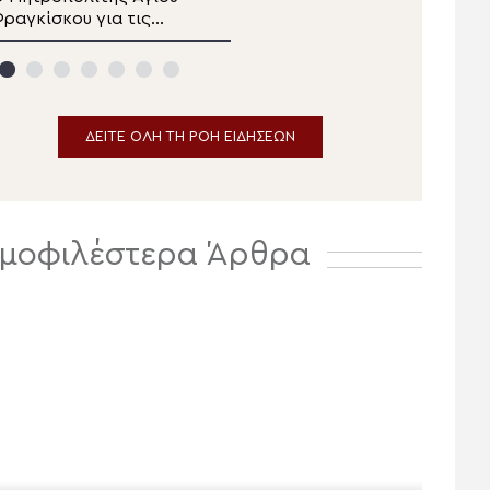
ραγκίσκου για τις
στήριξη στα Πατριαρχεία
υρκαγιές στο Σποκέιν
Αντιοχείας και
αι την κοινότητα της
Ιεροσολύμων
γίας Τριάδος
ΔΕΙΤΕ ΟΛΗ ΤΗ ΡΟΗ ΕΙΔΗΣΕΩΝ
μοφιλέστερα Άρθρα