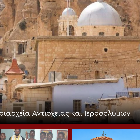
ριαρχεία Αντιοχείας και Ιεροσολύμων