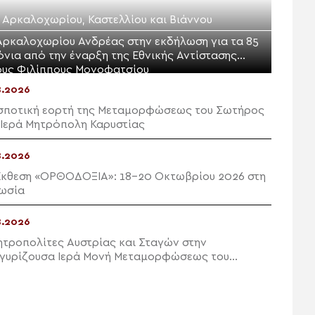
. Αρκαλοχωρίου, Καστελλίου και Βιάννου
Αρκαλοχωρίου Ανδρέας στην εκδήλωση για τα 85
όνια από την έναρξη της Εθνικής Αντίστασης
ους Φιλίππους Μονοφατσίου
8.2026
σποτική εορτή της Μεταμορφώσεως του Σωτήρος
 Ιερά Μητρόπολη Καρυστίας
8.2026
Έκθεση «ΟΡΘΟΔΟΞΙΑ»: 18-20 Οκτωβρίου 2026 στη
ωσία
8.2026
ητροπολίτες Αυστρίας και Σταγών στην
γυρίζουσα Ιερά Μονή Μεταμορφώσεως του
ρος Μεγάλου Μετεώρου