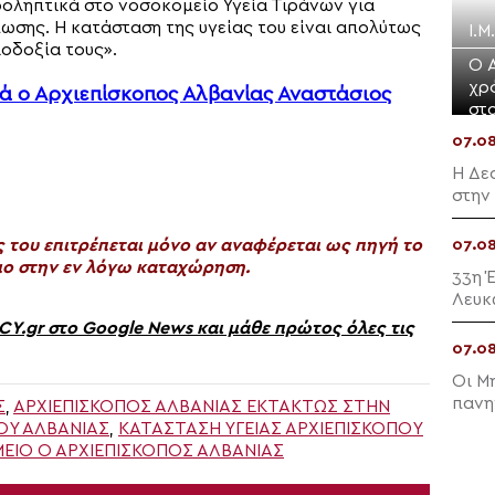
ροληπτικά στο νοσοκομείο Υγεία Τιράνων για
ωσης. Η κατάσταση της υγείας του είναι απολύτως
Ι.Μ
ιοδοξία τους».
Ο 
χρ
ά ο Αρχιεπίσκοπος Αλβανίας Αναστάσιος
στ
07.0
Η Δε
στην
του επιτρέπεται μόνο αν αναφέρεται ως πηγή το
07.0
ο στην εν λόγω καταχώρηση.
33η 
Λευκ
gr στο Google News και μάθε πρώτος όλες τις
07.0
Οι Μ
πανη
Σ
,
ΑΡΧΙΕΠΊΣΚΟΠΟΣ ΑΛΒΑΝΊΑΣ ΕΚΤΆΚΤΩΣ ΣΤΗΝ
Σωτή
ΠΟΥ ΑΛΒΑΝΊΑΣ
,
ΚΑΤΆΣΤΑΣΗ ΥΓΕΊΑΣ ΑΡΧΙΕΠΙΣΚΌΠΟΥ
ΊΟ Ο ΑΡΧΙΕΠΊΣΚΟΠΟΣ ΑΛΒΑΝΊΑΣ