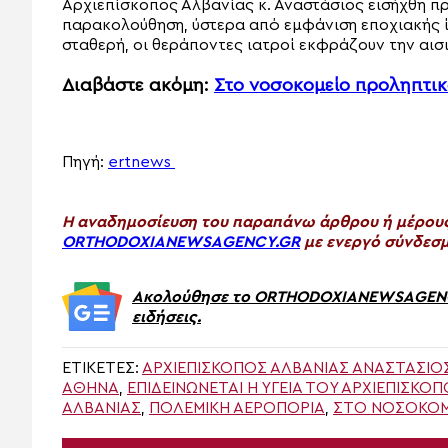
Αρχιεπίσκοπος Αλβανίας κ. Αναστάσιος εισήχθη π
παρακολούθηση, ύστερα από εμφάνιση εποχιακής ί
σταθερή, οι θεράποντες ιατροί εκφράζουν την αισ
Διαβάστε ακόμη:
Στο νοσοκομείο προληπτικ
Πηγή:
ertnews
H αναδημοσίευση του παραπάνω άρθρου ή μέρους 
ORTHODOXIANEWSAGENCY.GR
με ενεργό σύνδεσμ
Ακολούθησε το ORTHODOXIANEWSAGENCY.
ειδήσεις.
ΕΤΙΚΈΤΕΣ:
ΑΡΧΙΕΠΊΣΚΟΠΟΣ ΑΛΒΑΝΊΑΣ ΑΝΑΣΤΆΣΙΟ
ΑΘΉΝΑ
,
ΕΠΙΔΕΙΝΏΝΕΤΑΙ Η ΥΓΕΊΑ ΤΟΥ ΑΡΧΙΕΠΙΣΚΌ
ΑΛΒΑΝΊΑΣ
,
ΠΟΛΕΜΙΚΗ ΑΕΡΟΠΟΡΙΑ
,
ΣΤΟ ΝΟΣΟΚΟΜΕ