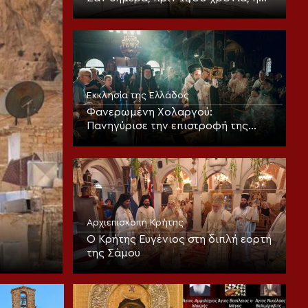
πρώτη ψαλμώδηση της
θεοπρεπούς προσευχής της
Εκκλησίας
Εκκλησία της Ελλάδος
Φανερωμένη Χολαργού:
Πανηγύρισε την επιστροφή της
παλαιάς ιεράς Λειψανοθήκης –
Πάνδημη υποδοχή παρουσία του
Επισκόπου Χριστουπόλεως
Αρχιεπισκοπή Κρήτης
Ο Κρήτης Ευγένιος στη διπλή εορτή
της Σάμου