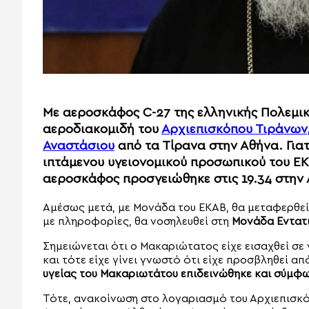
Με αεροσκάφος C-27 της ελληνικής Πολεμι
αεροδιακομιδή του
Αρχιεπισκόπου Τιράνων,
Αναστάσιου
από τα Τίρανα στην Αθήνα. Για
ιπτάμενου υγειονομικού προσωπικού του Ε
αεροσκάφος προσγειώθηκε στις 19.34 στην
Αμέσως μετά, με Μονάδα του ΕΚΑΒ, θα μεταφερθεί
με πληροφορίες, θα νοσηλευθεί στη
Μονάδα Εντατ
Σημειώνεται ότι ο Μακαριώτατος είχε εισαχθεί σε
και τότε είχε γίνει γνωστό ότι είχε προσβληθεί α
υγείας του Μακαριωτάτου επιδεινώθηκε και σύμφ
Τότε, ανακοίνωση στο λογαριασμό του Αρχιεπισ