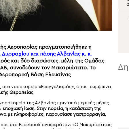
Σωτήρος Πλάκας
στην Ελλάδα:
Φ
Πατριαρχική προσευχή
π
για την κατάπαυση των
κ
πυρκαγιών
Α
κής Αεροπορίας πραγματοποιήθηκε η
 Δυρραχίου και πάσης Αλβανίας κ. κ.
τρός και δύο διασώστες, μέλη της Ομάδας
Δη
ΚΑΒ, συνοδεύουν τον Μακαριώτατο. Το
 Αεροπορική Βάση Ελευσίνας
, στο νοσοκομείο «Ευαγγελισμός», όπου, σύμφωνα
ικής Θεραπείας
.
 νοσοκομείο της Αλβανίας πριν από μερικές μέρες
πό
εποχιακή ίωση. Στην πορεία, η κατάσταση της
ωνα με πληροφορίες, παρουσίασε γαστρορραγία.
κόπου στο Facebook αναφερόταν: «Ο Μακαριότατος