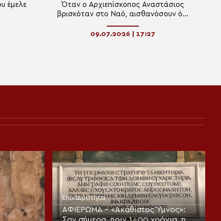
ου έμελε
Όταν ο Αρχιεπίσκοπος Αναστάσιος
βρισκόταν στο Ναό, αισθανόσουν ότι
προσευχόταν
09.07.2026 | 17:27
Επικαιρότητα
ΑΦΙΕΡΩΜΑ – «Ακάθιστος Ύμνος»:
Σαν σήμερα, πριν 1400 χρόνια, η