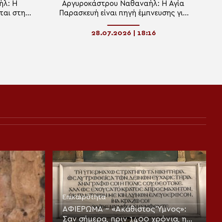
ήλ: Η
Αργυροκάστρου Ναθαναήλ: Η Αγία
ται στη
Παρασκευή είναι πηγή έμπνευσης για
ήρια της
κάθε Χριστιανό
28.07.2026 | 18:16
Επικαιρότητα
ΑΦΙΕΡΩΜΑ – «Ακάθιστος Ύμνος»:
Σαν σήμερα, πριν 1400 χρόνια, η