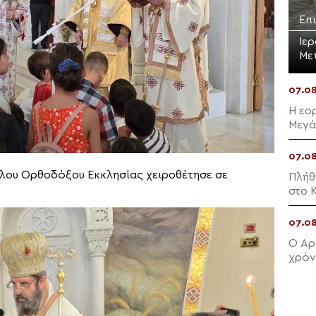
Επ
Ιε
Με
07.0
Η εο
Μεγά
07.0
άλου Ορθοδόξου Εκκλησίας χειροθέτησε σε
Πλήθ
στο Κ
07.0
Ο Αρ
χρόν
Φιλί