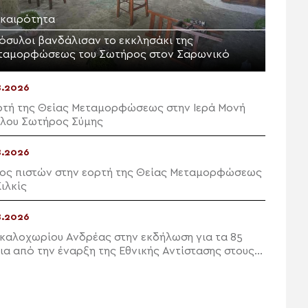
ικαιρότητα
ρόσυλοι βανδάλισαν το εκκλησάκι της
ταμορφώσεως του Σωτήρος στον Σαρωνικό
8.2026
ρτή της Θείας Μεταμορφώσεως στην Ιερά Μονή
λου Σωτήρος Σύμης
8.2026
ος πιστών στην εορτή της Θείας Μεταμορφώσεως
ιλκίς
8.2026
καλοχωρίου Ανδρέας στην εκδήλωση για τα 85
ια από την έναρξη της Εθνικής Αντίστασης στους
ππους Μονοφατσίου