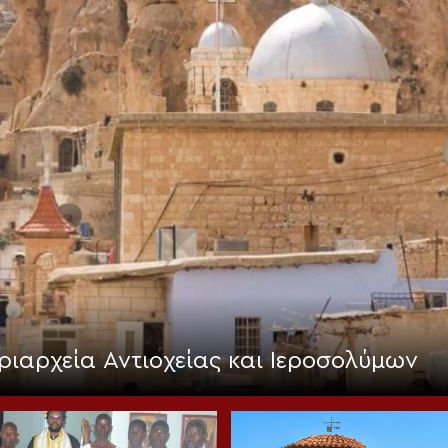
ριαρχεία Αντιοχείας και Ιεροσολύμων