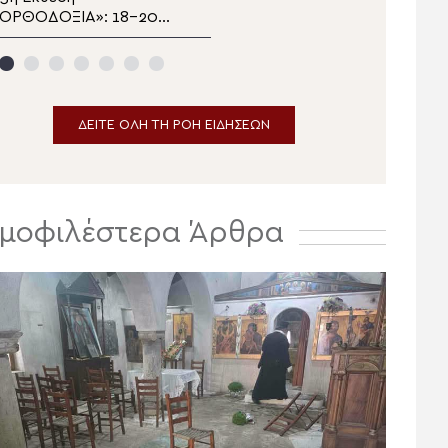
«ΟΡΘΟΔΟΞΙΑ»: 18-20
βομβάρδισαν την
κτωβρίου 2026 στη
Τηλλυρία: 7-9 Αυγούστου
Λευκωσία
1964
ΔΕΙΤΕ ΟΛΗ ΤΗ ΡΟΗ ΕΙΔΗΣΕΩΝ
μοφιλέστερα Άρθρα