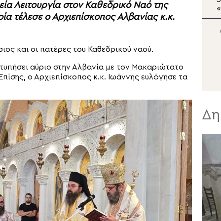
εία Λειτουργία στον Καθεδρικό Ναό της
Εσπερινός στην Ιερά
ία τέλεσε ο Αρχιεπίσκοπος Αλβανίας κ.κ.
Μονή Οσίου Θεοδοσίου
Ο
ιος και οι πατέρες του Καθεδρικού ναού.
χτυπήσει αύριο στην Αλβανία με τον Μακαριώτατο
 Επίσης, ο Αρχιεπίσκοπος κ.κ. Ιωάννης ευλόγησε τα
Δη