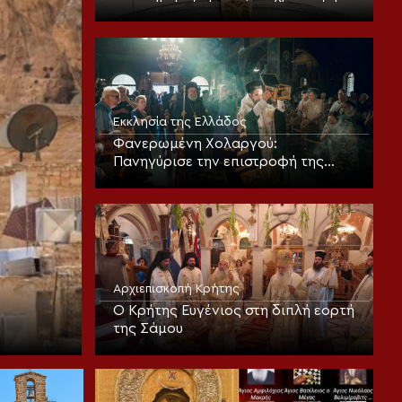
πρώτη ψαλμώδηση της
θεοπρεπούς προσευχής της
Εκκλησίας
Εκκλησία της Ελλάδος
Φανερωμένη Χολαργού:
Πανηγύρισε την επιστροφή της
παλαιάς ιεράς Λειψανοθήκης –
Πάνδημη υποδοχή παρουσία του
Επισκόπου Χριστουπόλεως
Αρχιεπισκοπή Κρήτης
Ο Κρήτης Ευγένιος στη διπλή εορτή
της Σάμου