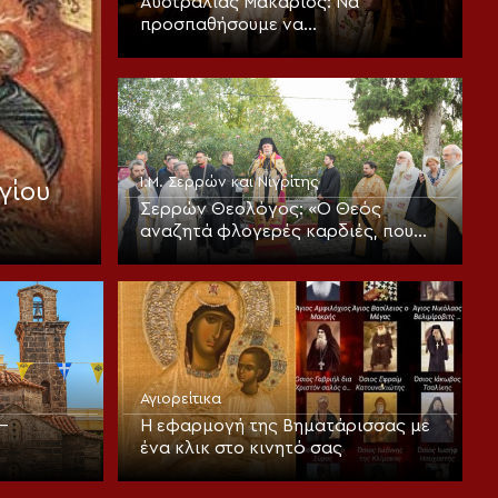
Αυστραλίας Μακάριος: Να
προσπαθήσουμε να
μεταμορφωθούμε πνευματικά και
να υποστούμε την «καλή αλλοίωση»
Ι.Μ. Σερρών και Νιγρίτης
γίου
Σερρών Θεολόγος: «Ο Θεός
αναζητά φλογερές καρδιές, που
πυρπολούνται, από πίστη και
αγάπη»
Αγιορείτικα
–
Η εφαρμογή της Βηματάρισσας με
ένα κλικ στο κινητό σας