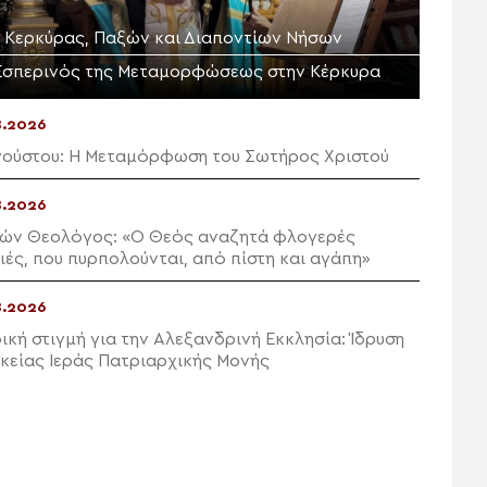
Μ. Κερκύρας, Παξών και Διαποντίων Νήσων
Εσπερινός της Μεταμορφώσεως στην Κέρκυρα
8.2026
γούστου: Η Μεταμόρφωση του Σωτήρος Χριστού
8.2026
ών Θεολόγος: «Ο Θεός αναζητά φλογερές
ιές, που πυρπολούνται, από πίστη και αγάπη»
8.2026
ρική στιγμή για την Αλεξανδρινή Εκκλησία: Ίδρυση
ικείας Ιεράς Πατριαρχικής Μονής