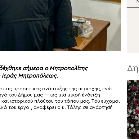
περίπλους του Αγίου
Όρους από την Ιερά
Σ
Μητρόπολη Κίτρους
Ν
Π
Ε
Δη
οδέχθηκε σήμερα ο Μητροπολίτης
ς Ιεράς Μητροπόλεως.
ι τις προοπτικές ανάπτυξης της περιοχής, ενώ
ηγό του Δήμου μας — ως μια μικρή ένδειξη
 και ιστορικού πλούτου του τόπου μας. Του εύχομαι
νικό του έργο”, αναφέρει ο κ. Τόλης σε ανάρτησή