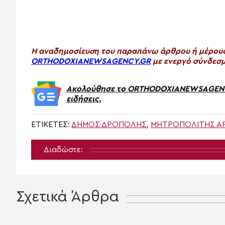
H αναδημοσίευση του παραπάνω άρθρου ή μέρους 
ORTHODOXIANEWSAGENCY.GR
με ενεργό σύνδεσμ
Ακολούθησε το ORTHODOXIANEWSAGENCY.
ειδήσεις.
ΕΤΙΚΈΤΕΣ:
ΔΉΜΟΣ ΔΡΌΠΟΛΗΣ
,
ΜΗΤΡΟΠΟΛΊΤΗΣ Α
Διαδώστε:
Σχετικά Άρθρα