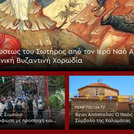
σεως του Σωτήρος από τον Ιερό Ναό Α
ηνική Βυζαντινή Χορωδία
ιδος
PEMPTOUSIA TV
ς Συμεών:
Άγιοι Απόστολοι: Ο Ναός 
φωση με προσευχή και
Σύμβολο της Καλαμάτας