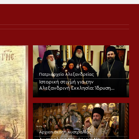
Πατριαρχείο Αλεξανδρείας
Ιστορική στιγμή για την
Αλεξανδρινή Εκκλησία: Ίδρυση
Γυναικείας Ιεράς Πατριαρχικής
Μονής
Αρχιεπισκοπή Αυστραλίας