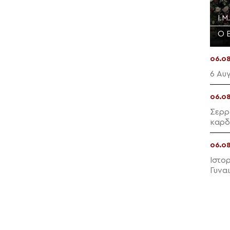
Ι.
Ο 
06.0
6 Αυ
06.0
Σερρ
καρδ
06.0
Ιστο
Γυνα