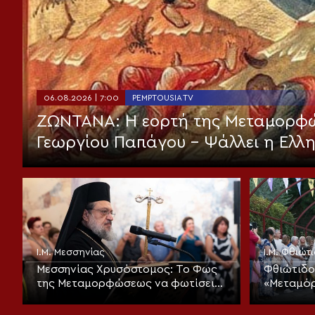
06.08.2026 | 7:00
PEMPTOUSIA TV
ΖΩΝΤΑΝΑ: Η εορτή της Μεταμορφώ
Γεωργίου Παπάγου – Ψάλλει η Ελλ
Ι.Μ. Μεσσηνίας
Ι.Μ. Φθιώτ
Μεσσηνίας Χρυσόστομος: Το Φως
Φθιώτιδο
της Μεταμορφώσεως να φωτίσει
«Μεταμόρ
τους ισχυρούς της γης
υπακοή»