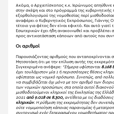
Ακόμα, ο Αρχιεπίσκοπος κ.κ. Ιερώνυμος απηύθυν
στην σκέψη και στο πρόγραμμά της κυβερνητικής 
εξορθολογισμού της νομοθεσίας περί μισθοδοσίας
αναφέρει ο Κυβερνητικός Εκπρόσωπος, Γιάννης Οι
τέτοιο για φέτος δεν είναι εφικτό. Και αυτό γιατ
Εσωτερικών έχει ήδη ανακοινωθεί και προβλέπει σ
προς αντικατάσταση κάποιων από αυτούς που συν
Οι αριθμοί
Παρουσιάζοντας αριθμούς που ανταποκρίνονται στ
Μητσοτάκη ότι με την επίλυση αυτής της εκκρεμότ
Συγκεκριμένα ανέφερε:
“Σήμερα υφίστανται
8.168 
έχει τουλάχιστον μία 1 ή περισσότερες θέσεις κληρ
υφίσταται ως νομικό πρόσωπο. Συνεπώς, από πολλώ
να συμβιβάζεται όχι μόνο με τον αριθμό των διορι
των νομικών προσώπων, στα οποία αυτοί διακονούν
μισθοδοτούμενοι κληρικοί της Εκκλησίας της Ελλά
2021
από 9.018 σε 8.300,
αντίθετα με τις διαδόσει
κληρικών
. Η ρύθμιση της εκκρεμότητας δεν συνεπ
ούτε νομιμοποίηση κάποιας παρανομίας ή μετατρ
συντονισμό ενός ξεπερασμένου νομοθετήματος προ