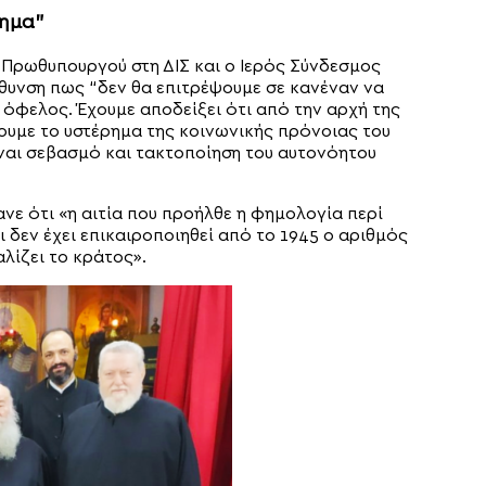
τημα”
υ Πρωθυπουργού στη ΔΙΣ και ο Ιερός Σύνδεσμος
θυνση πως “δεν θα επιτρέψουμε σε κανέναν να
 όφελος. Έχουμε αποδείξει ότι από την αρχή της
υμε το υστέρημα της κοινωνικής πρόνοιας του
ίναι σεβασμό και τακτοποίηση του αυτονόητου
ανε ότι «η αιτία που προήλθε η φημολογία περί
 δεν έχει επικαιροποιηθεί από το 1945 ο αριθμός
λίζει το κράτος».