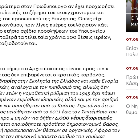
ε ερώτημα στον Πρωθυπουργό αν έχει προχωρήσει
Ι.Μ
πολιτικής το ζήτημα του εκσυγχρονισμού και
Ο 
 του προσωπικού της Εκκλησίας. Όπως είχε
Με
κονόμου, πριν λίγες ημέρες τουλάχιστον κάτι
ί τo ετήσιο σχέδιο προσλήψεων του Υπουργείου
ταθερά τα τελευταία χρόνια 200 θέσεις ιερέων,
07.0
ταξιοδοτούνται.
Επίσ
Πολι
07.0
ο σήμερα ο Αρχιεπίσκοπος τόνισε προς τον κ.
ητας δεν επιβαρύνεται ο κρατικός κορβανάς.
Πρώτ
Ενορίες
στην Εκκλησία της Ελλάδος και κάθε Ενορία
Κάστ
ικών, ανάλογα με τον πληθυσμό της, αλλιώς δεν
ν ετών η νομοθετική ρύθμιση του 1945 έχει πάψει
07.0
σμένων εμμίσθων κληρικών, αλλά και με τον αριθμό
 και συστήθηκαν από το Κράτος. Σημειώνω ότι οι
Ο Μη
δος μειώθηκαν από το 2011 έως τον Σεπτέμβριο του
θύμα
ς προ 4 μηνών για δήθεν
4.000 νέους διορισμούς
άγεται οποιοδήποτε πρόσθετο δημοσιονομικό βάρος,
οπή προσωποπαγών θέσεων σε οργανικές. Αφορά τον
ς τον σημερινό υπαρκτό αριθμό του νομίμως