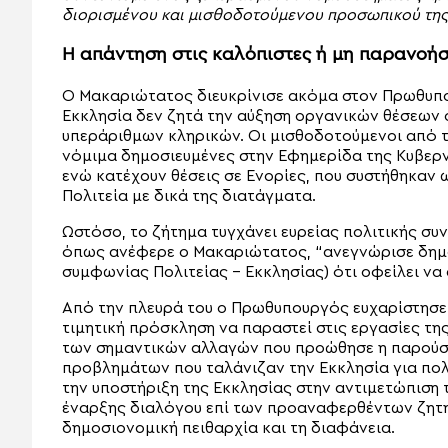
διορισμένου και μισθοδοτούμενου προσωπικού της 
Η απάντηση στις καλόπιστες ή μη παρανοήσ
Ο Μακαριώτατος διευκρίνισε ακόμα στον Πρωθυπο
Εκκλησία δεν ζητά την αύξηση οργανικών θέσεων 
υπεράριθμων κληρικών. Οι μισθοδοτούμενοι από το
νόμιμα δημοσιευμένες στην Εφημερίδα της Κυβερ
ενώ κατέχουν θέσεις σε Ενορίες, που συστήθηκαν
Πολιτεία με δικά της διατάγματα.
Ωστόσο, το ζήτημα τυγχάνει ευρείας πολιτικής συ
όπως ανέφερε ο Μακαριώτατος, “ανεγνώρισε δημο
συμφωνίας Πολιτείας – Εκκλησίας) ότι οφείλει να
Από την πλευρά του ο Πρωθυπουργός ευχαρίστησε 
τιμητική πρόσκληση να παραστεί στις εργασίες τη
των σημαντικών αλλαγών που προώθησε η παρούσα
προβλημάτων που ταλάνιζαν την Εκκλησία για πολλ
την υποστήριξη της Εκκλησίας στην αντιμετώπιση 
έναρξης διαλόγου επί των προαναφερθέντων ζητημ
δημοσιονομική πειθαρχία και τη διαφάνεια.