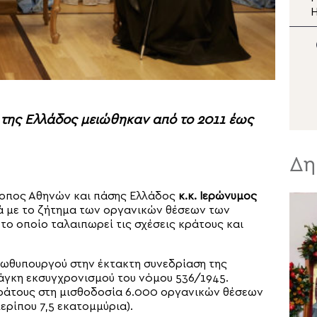
2026»: Φιλοξενήθηκαν
περισσότερα από 500
μ
παιδιά
ς της Ελλάδος μειώθηκαν από το 2011 έως
Δη
σκοπος Αθηνών και πάσης Ελλάδος
κ.κ. Ιερώνυμος
ά με το ζήτημα των οργανικών θέσεων των
το οποίο ταλαιπωρεί τις σχέσεις κράτους και
ρωθυπουργού στην έκτακτη συνεδρίαση της
νάγκη εκσυγχρονισμού του νόμου 536/1945.
ράτους στη μισθοδοσία 6.000 οργανικών θέσεων
ερίπου 7,5 εκατομμύρια).