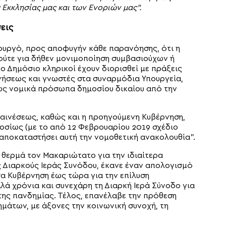
Εκκλησίας μας και των Ενοριών μας”.
εις
υργό, προς αποφυγήν κάθε παρανόησης, ότι η
ούτε για δήθεν μονιμοποίηση συμβασιούχων ή
 Δημόσιο κληρικοί έχουν διορισθεί με πράξεις
νήσεως και γνωστές στα συναρμόδια Υπουργεία,
 ως νομικά πρόσωπα δημοσίου δικαίου από την
ναινέσεως, καθώς και η προηγούμενη Κυβέρνηση,
σίως (με το από 12 Φεβρουαρίου 2019 σχέδιο
 αποκαταστήσει αυτή την νομοθετική ανακολουθία”.
θερμά τον Μακαριώτατο για την ιδιαίτερα
ς Διαρκούς Ιεράς Συνόδου, έκανε έναν απολογισμό
 Κυβέρνηση έως τώρα για την επίλυση
ά χρόνια και συνεχάρη τη Διαρκή Ιερά Σύνοδο για
της πανδημίας. Τέλος, επανέλαβε την πρόθεση
άτων, με άξονες την κοινωνική συνοχή, τη