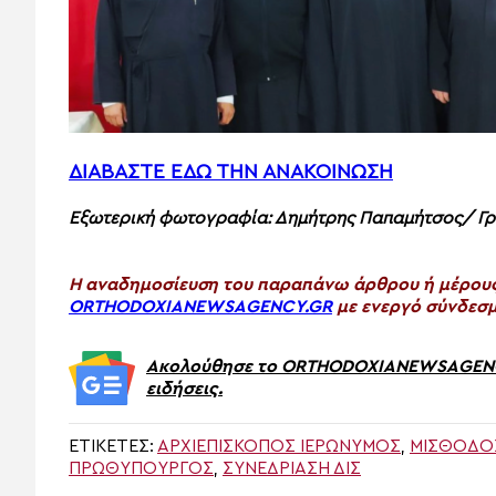
ΔΙΑΒΑΣΤΕ ΕΔΩ ΤΗΝ ΑΝΑΚΟΙΝΩΣΗ
Εξωτερική φωτογραφία: Δημήτρης Παπαμήτσος/ Γρα
H αναδημοσίευση του παραπάνω άρθρου ή μέρους 
ORTHODOXIANEWSAGENCY.GR
με ενεργό σύνδεσμ
Ακολούθησε το ORTHODOXIANEWSAGENCY.
ειδήσεις.
ΕΤΙΚΈΤΕΣ:
ΑΡΧΙΕΠΊΣΚΟΠΟΣ ΙΕΡΏΝΥΜΟΣ
,
ΜΙΣΘΟΔΟΣ
ΠΡΩΘΥΠΟΥΡΓΌΣ
,
ΣΥΝΕΔΡΊΑΣΗ ΔΙΣ