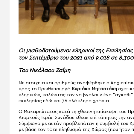
Oι μισθοδοτούμενοι κληρικοί της Εκκλησία
τον Σεπτέμβριο του 2021 από 9.018 σε 8.300
Του Νικόλαου Ζαΐμη
Με στοιχεία και αριθμούς αναφέρθηκε ο Αρχιεπί
προς το Πρωθυπουργό
Κυριάκο Μητσοτάκη
σχετικ
κληρικών, καλώντας τον να βγάλουν ένα “αγκάθι” 
εκκλησίας εδώ και 76 ολόκληρα χρόνια.
Ο Μακαριώτατος κατά τη χθεσινή επίσκεψη του Π
Διαρκούς Ιεράς Συνόδου έθεσε επί τάπητος την α
Σύμφωνα με αυτόν προβλεπόταν η συμβολή του Κ
με βάση τον τότε πληθυσμό της Χώρας (που ήταν π