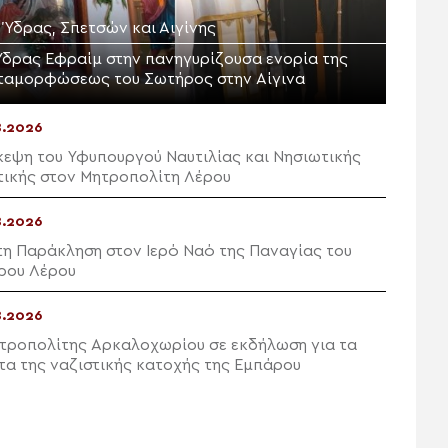
. Ύδρας, Σπετσών και Αιγίνης
Υδρας Εφραίμ στην πανηγυρίζουσα ενορία της
ταμορφώσεως του Σωτήρος στην Αίγινα
8.2026
κεψη του Υφυπουργού Ναυτιλίας και Νησιωτικής
τικής στον Μητροπολίτη Λέρου
8.2026
η Παράκληση στον Ιερό Ναό της Παναγίας του
ρου Λέρου
8.2026
τροπολίτης Αρκαλοχωρίου σε εκδήλωση για τα
τα της ναζιστικής κατοχής της Εμπάρου