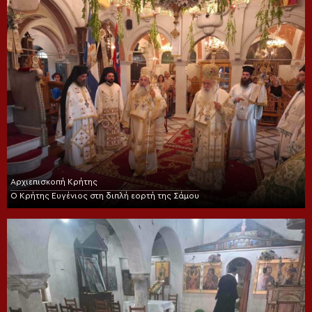
Αρχιεπισκοπή Κρήτης
Ο Κρήτης Ευγένιος στη διπλή εορτή της Σάμου