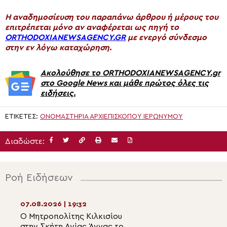
H αναδημοσίευση του παραπάνω άρθρου ή μέρους του
επιτρέπεται μόνο αν αναφέρεται ως πηγή το
ORTHODOXIANEWSAGENCY.GR
με ενεργό σύνδεσμο
στην εν λόγω καταχώρηση.
Ακολούθησε το ORTHODOXIANEWSAGENCY.gr
στο Google News και μάθε πρώτος όλες τις
ειδήσεις.
ΕΤΙΚΈΤΕΣ:
ΟΝΟΜΑΣΤΉΡΙΑ ΑΡΧΙΕΠΙΣΚΌΠΟΥ ΙΕΡΩΝΎΜΟΥ
Διαδώστε:
Ροή Ειδήσεων
07.08.2026 | 19:32
07.08.2026 | 17:5
Ο Μητροπολίτης Κιλκισίου
Η εορτή της Θεί
στην Σκήτη Αγίας Άννας του
Μεταμορφώσεως 