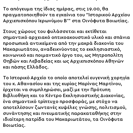
Το απόγευμα της ίδιας ημέρας, στις 19.00, θα
πραγματοποιηθούν τα εγκαίνια του “Ιστορικού Αρχείου
Αρχιεπισκόπου Ιερωνύμου Β'” στα Οινόφυτα Βοιωτίας.
Στους χώρους του φυλάσσεται και εκτίθεται
σημαντικό αρχειακό οπτικοακουστικό υλικό και σπάνια
προσωπικά αντικείμενα από την μακρά διακονία του
Μακαριωτάτου, αναδεικνύοντας το εκκλησιαστικό,
κοινωνικό και ποιμαντικό έργο του, ως Μητροπολίτη
Θηβών και Λεβαδείας και ως Αρχιεπισκόπου Αθηνών
και πάσης Ελλάδος.
Το Ιστορικό Αρχείο το οποίο αποτελεί ευγενική χορηγία
του κ. Αθανασίου και της κυρίας Μαρίνας Μαρτίνου,
έρχεται να συμπληρώσει, μαζί με την Πρότυπη
Βιβλιοθήκη και το Κέντρο Εκκλησιαστικής Διακονίας,
ένα σημαντικό τρίπτυχο προσφοράς, με στόχο να
αποτελέσουν ζωντανές κυψέλες γνώσης, πολιτισμού,
συνάντησης και πνευματικής παρακαταθήκης στην
ιδιαίτερη πατρίδα του Μακαριωτάτου, τα Οινόφυτα
Βοιωτίας.