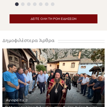
Σωτήρος στα Καλύβια
Μεταμορφώσεως
Σωτήρος Μεγάλ
ΔΕΙΤΕ ΟΛΗ ΤΗ ΡΟΗ ΕΙΔΗΣΕΩΝ
Δημοφιλέστερα Άρθρα
Αγιορείτικα