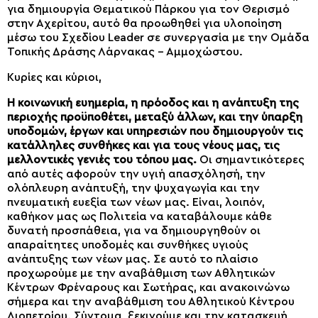
για δημιουργία Θεματικού Πάρκου για τον Θερισμό
στην Αχερίτου, αυτό θα προωθηθεί για υλοποίηση
μέσω του Σχεδίου Leader σε συνεργασία με την Ομάδα
Τοπικής Δράσης Λάρνακας – Αμμοχώστου.
Κυρίες και κύριοι,
Η κοινωνική ευημερία, η πρόοδος και η ανάπτυξη της
περιοχής προϋποθέτει, μεταξύ άλλων, και την ύπαρξη
υποδομών, έργων και υπηρεσιών που δημιουργούν τις
κατάλληλες συνθήκες και για τους νέους μας, τις
μελλοντικές γενιές του τόπου μας.
Οι σημαντικότερες
από αυτές αφορούν την υγιή απασχόλησή, την
ολόπλευρη ανάπτυξή, την ψυχαγωγία και την
πνευματική ευεξία των νέων μας. Είναι, λοιπόν,
καθήκον μας ως Πολιτεία να καταβάλουμε κάθε
δυνατή προσπάθεια, για να δημιουργηθούν οι
απαραίτητες υποδομές και συνθήκες υγιούς
ανάπτυξης των νέων μας. Σε αυτό το πλαίσιο
προχωρούμε με την αναβάθμιση των Αθλητικών
Κέντρων Φρέναρους και Σωτήρας, και ανακοινώνω
σήμερα και την αναβάθμιση του Αθλητικού Κέντρου
Λιοπετρίου. Σύντομα, ξεκινούμε και την κατασκευή