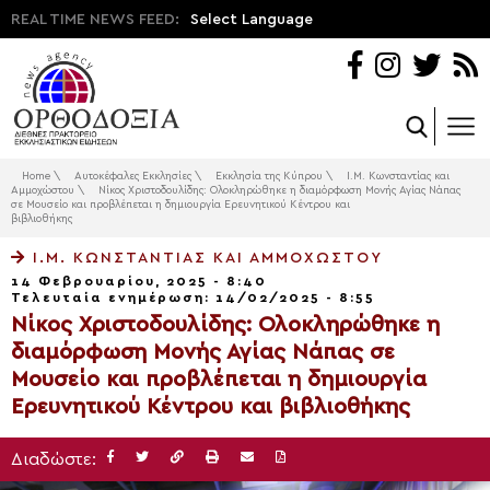
REAL TIME NEWS FEED:
Select Language
Home
\
Αυτοκέφαλες Εκκλησίες
\
Εκκλησία της Κύπρου
\
Ι.Μ. Κωνσταντίας και
Αμμοχώστου
\
Νίκος Χριστοδουλίδης: Ολοκληρώθηκε η διαμόρφωση Μονής Αγίας Νάπας
σε Μουσείο και προβλέπεται η δημιουργία Ερευνητικού Κέντρου και
βιβλιοθήκης
Ι.Μ. ΚΩΝΣΤΑΝΤΊΑΣ ΚΑΙ ΑΜΜΟΧΏΣΤΟΥ
14 Φεβρουαρίου, 2025 - 8:40
Τελευταία ενημέρωση: 14/02/2025 - 8:55
Νίκος Χριστοδουλίδης: Ολοκληρώθηκε η
διαμόρφωση Μονής Αγίας Νάπας σε
Μουσείο και προβλέπεται η δημιουργία
Ερευνητικού Κέντρου και βιβλιοθήκης
Διαδώστε: