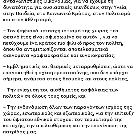
ανταγωνιστικής Οικονομίας, για να έχουμε τη
δυνατότητα για ουσιαστικές επενδύσεις στην Υγεία,
στην Παιδεία, στο Κοινωνικό Κράτος, στον Πολιτισμό
και στον Αθλητισμό,
– Τον ψηφιακό μετασχηματισμό της χώρας –το
φετινό έτος είναι αφιερωμένο σε αυτόν–, για να
πετύχουμε ένα κράτος πιο φιλικό προς τον πολίτη,
όπου θα αντιμετωπίζονται αποτελεσματικά
φαινόμενα γραφειοκρατίας και ευνοιοκρατίας,
– Εμβληματικές και θεσμικές μεταρρυθμίσεις, ώστε να
επανακτηθεί η σχέση εμπιστοσύνης, που δεν υπάρχει
σήμερα, ανάμεσα στους θεσμούς και στους πολίτες,
– Την ενίσχυση του αισθήματος ασφάλειας των
πολιτών σε όλους τους τομείς, και
– Την ενδυνάμωση όλων των παραγόντων ισχύος της
χώρας, εσωτερικούς και εξωτερικούς, για την επίτευξη
του ύψιστου εθνικού στόχου: τον τερματισμό της
κατοχής, την απελευθέρωση και την επανένωση της
πατρίδας μας.