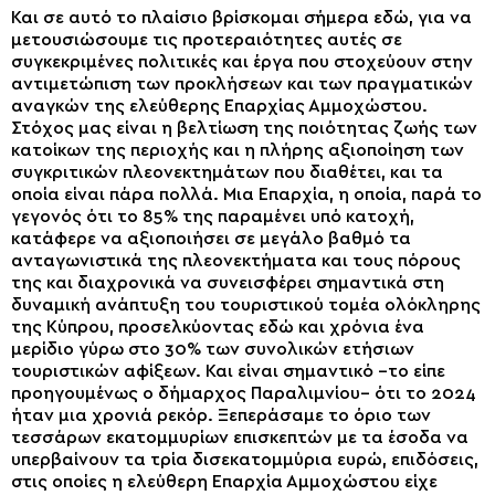
Και σε αυτό το πλαίσιο βρίσκομαι σήμερα εδώ, για να
μετουσιώσουμε τις προτεραιότητες αυτές σε
συγκεκριμένες πολιτικές και έργα που στοχεύουν στην
αντιμετώπιση των προκλήσεων και των πραγματικών
αναγκών της ελεύθερης Επαρχίας Αμμοχώστου.
Στόχος μας είναι η βελτίωση της ποιότητας ζωής των
κατοίκων της περιοχής και η πλήρης αξιοποίηση των
συγκριτικών πλεονεκτημάτων που διαθέτει, και τα
οποία είναι πάρα πολλά. Μια Επαρχία, η οποία, παρά το
γεγονός ότι το 85% της παραμένει υπό κατοχή,
κατάφερε να αξιοποιήσει σε μεγάλο βαθμό τα
ανταγωνιστικά της πλεονεκτήματα και τους πόρους
της και διαχρονικά να συνεισφέρει σημαντικά στη
δυναμική ανάπτυξη του τουριστικού τομέα ολόκληρης
της Κύπρου, προσελκύοντας εδώ και χρόνια ένα
μερίδιο γύρω στο 30% των συνολικών ετήσιων
τουριστικών αφίξεων. Και είναι σημαντικό –το είπε
προηγουμένως ο δήμαρχος Παραλιμνίου– ότι το 2024
ήταν μια χρονιά ρεκόρ. Ξεπεράσαμε το όριο των
τεσσάρων εκατομμυρίων επισκεπτών με τα έσοδα να
υπερβαίνουν τα τρία δισεκατομμύρια ευρώ, επιδόσεις,
στις οποίες η ελεύθερη Επαρχία Αμμοχώστου είχε