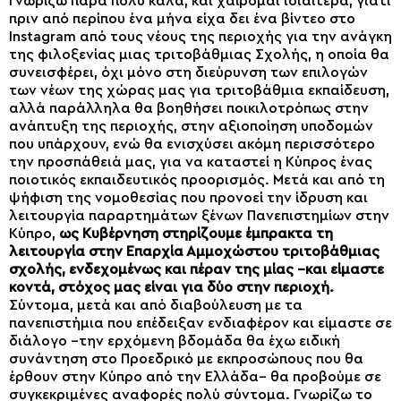
Γνωρίζω πάρα πολύ καλά, και χαίρομαι ιδιαίτερα, γιατί
πριν από περίπου ένα μήνα είχα δει ένα βίντεο στο
Instagram από τους νέους της περιοχής για την ανάγκη
της φιλοξενίας μιας τριτοβάθμιας Σχολής, η οποία θα
συνεισφέρει, όχι μόνο στη διεύρυνση των επιλογών
των νέων της χώρας μας για τριτοβάθμια εκπαίδευση,
αλλά παράλληλα θα βοηθήσει ποικιλοτρόπως στην
ανάπτυξη της περιοχής, στην αξιοποίηση υποδομών
που υπάρχουν, ενώ θα ενισχύσει ακόμη περισσότερο
την προσπάθειά μας, για να καταστεί η Κύπρος ένας
ποιοτικός εκπαιδευτικός προορισμός. Μετά και από τη
ψήφιση της νομοθεσίας που προνοεί την ίδρυση και
λειτουργία παραρτημάτων ξένων Πανεπιστημίων στην
Κύπρο,
ως Κυβέρνηση στηρίζουμε έμπρακτα τη
λειτουργία στην Επαρχία Αμμοχώστου τριτοβάθμιας
σχολής, ενδεχομένως και πέραν της μίας –και είμαστε
κοντά, στόχος μας είναι για δύο στην περιοχή.
Σύντομα, μετά και από διαβούλευση με τα
πανεπιστήμια που επέδειξαν ενδιαφέρον και είμαστε σε
διάλογο –την ερχόμενη βδομάδα θα έχω ειδική
συνάντηση στο Προεδρικό με εκπροσώπους που θα
έρθουν στην Κύπρο από την Ελλάδα– θα προβούμε σε
συγκεκριμένες αναφορές πολύ σύντομα. Γνωρίζω το