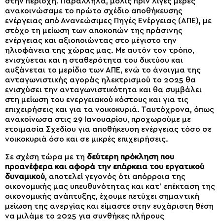
στην περιοχή. Παράλληλα, μόλις πριν λίγες μέρες
ανακοινώσαμε το πρώτο σχέδιο αποθήκευσης
ενέργειας από Ανανεώσιμες Πηγές Ενέργειας (ΑΠΕ), με
στόχο τη μείωση των αποκοπών της πράσινης
ενέργειας και αξιοποιώντας στο μέγιστο την
ηλιοφάνεια της χώρας μας. Με αυτόν τον τρόπο,
ενισχύεται και η σταθερότητα του δικτύου και
αυξάνεται το μερίδιο των ΑΠΕ, ενώ το άνοιγμα της
ανταγωνιστικής αγοράς ηλεκτρισμού το 2025 θα
ενισχύσει την ανταγωνιστικότητα και θα συμβάλει
στη μείωση του ενεργειακού κόστους και για τις
επιχειρήσεις και για τα νοικοκυριά. Ταυτόχρονα, όπως
ανακοίνωσα στις 29 Ιανουαρίου, προχωρούμε με
ετοιμασία Σχεδίου για αποθήκευση ενέργειας τόσο σε
νοικοκυριά όσο και σε μικρές επιχειρήσεις.
Σε σχέση τώρα με τη
δεύτερη πρόκληση που
προανέφερα και αφορά την επάρκεια του εργατικού
δυναμικού
, αποτελεί γεγονός ότι απόρροια της
οικονομικής μας υπευθυνότητας και κατ’ επέκταση της
οικονομικής ανάπτυξης, έχουμε πετύχει σημαντική
μείωση της ανεργίας και είμαστε στην ευχάριστη θέση
να μιλάμε το 2025 για συνθήκες πλήρους