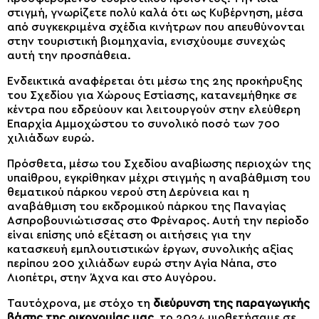
στιγμή, γνωρίζετε πολύ καλά ότι ως Κυβέρνηση, μέσα
από συγκεκριμένα σχέδια κινήτρων που απευθύνονται
στην τουριστική βιομηχανία, ενισχύουμε συνεχώς
αυτή την προσπάθεια.
Ενδεικτικά αναφέρεται ότι μέσω της 2ης προκήρυξης
του Σχεδίου για Χώρους Εστίασης, κατανεμήθηκε σε
κέντρα που εδρεύουν και λειτουργούν στην ελεύθερη
Επαρχία Αμμοχώστου το συνολικό ποσό των 700
χιλιάδων ευρώ.
Πρόσθετα, μέσω του Σχεδίου αναβίωσης περιοχών της
υπαίθρου, εγκρίθηκαν μέχρι στιγμής η αναβάθμιση του
θεματικού πάρκου νερού στη Δερύνεια και η
αναβάθμιση του εκδρομικού πάρκου της Παναγίας
Ασπροβουνιώτισσας στο Φρέναρος. Αυτή την περίοδο
είναι επίσης υπό εξέταση οι αιτήσεις για την
κατασκευή εμπλουτιστικών έργων, συνολικής αξίας
περίπου 200 χιλιάδων ευρώ στην Αγία Νάπα, στο
Λιοπέτρι, στην Άχνα και στο Αυγόρου.
Ταυτόχρονα, με στόχο τη
διεύρυνση της παραγωγικής
βάσης της οικονομίας μας,
το 2024 υιοθετήσαμε σε