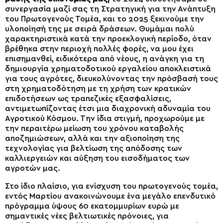
συνεργασία μαζί σας τη Στρατηγική για την Ανάπτυξη
του Πρωτογενούς Τομέα, και το 2025 ξεκινούμε την
υλοποίησή της με σειρά δράσεων. Θυμάμαι πολύ
χαρακτηριστικά κατά την προεκλογική περίοδο, όταν
βρέθηκα στην περιοχή πολλές φορές, να μου έχει
επισημανθεί, ειδικότερα από νέους, η ανάγκη για τη
δημιουργία χρηματοδοτικού εργαλείου αποκλειστικά
για τους αγρότες, διευκολύνοντας την πρόσβασή τους
στη χρηματοδότηση με τη χρήση των κρατικών
επιδοτήσεων ως τραπεζικές εξασφαλίσεις,
αντιμετωπίζοντας έτσι μια διαχρονική αδυναμία του
Αγροτικού Κόσμου. Την ίδια στιγμή, προχωρούμε με
την περαιτέρω μείωση του χρόνου καταβολής
αποζημιώσεων, αλλά και την αξιοποίηση της
τεχνολογίας για βελτίωση της απόδοσης των
καλλιεργειών και αύξηση του εισοδήματος των
αγροτών μας.
Στο ίδιο πλαίσιο, για ενίσχυση του πρωτογενούς τομέα,
εντός Μαρτίου ανακοινώνουμε ένα μεγάλο επενδυτικό
πρόγραμμα ύψους 60 εκατομμυρίων ευρώ με
σημαντικές νέες βελτιωτικές πρόνοιες, για