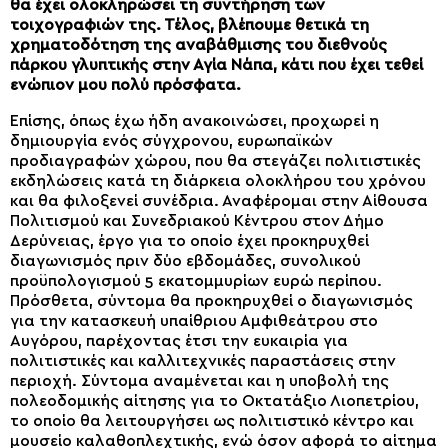
θα έχει ολοκληρώσει τη συντήρηση των
τοιχογραφιών της. Τέλος, βλέπουμε θετικά τη
χρηματοδότηση της αναβάθμισης του διεθνούς
πάρκου γλυπτικής στην Αγία Νάπα, κάτι που έχει τεθεί
ενώπιον μου πολύ πρόσφατα.
Επίσης, όπως έχω ήδη ανακοινώσει, προχωρεί η
δημιουργία ενός σύγχρονου, ευρωπαϊκών
προδιαγραφών χώρου, που θα στεγάζει πολιτιστικές
εκδηλώσεις κατά τη διάρκεια ολοκλήρου του χρόνου
και θα φιλοξενεί συνέδρια. Αναφέρομαι στην Αίθουσα
Πολιτισμού και Συνεδριακού Κέντρου στον Δήμο
Δερύνειας, έργο για το οποίο έχει προκηρυχθεί
διαγωνισμός πριν δύο εβδομάδες, συνολικού
προϋπολογισμού 5 εκατομμυρίων ευρώ περίπου.
Πρόσθετα, σύντομα θα προκηρυχθεί ο διαγωνισμός
για την κατασκευή υπαίθριου Αμφιθεάτρου στο
Αυγόρου, παρέχοντας έτσι την ευκαιρία για
πολιτιστικές και καλλιτεχνικές παραστάσεις στην
περιοχή. Σύντομα αναμένεται και η υποβολή της
πολεοδομικής αίτησης για το Οκτατάξιο Λιοπετρίου,
το οποίο θα λειτουργήσει ως πολιτιστικό κέντρο και
μουσείο καλαθοπλεχτικής, ενώ όσον αφορά το αίτημα