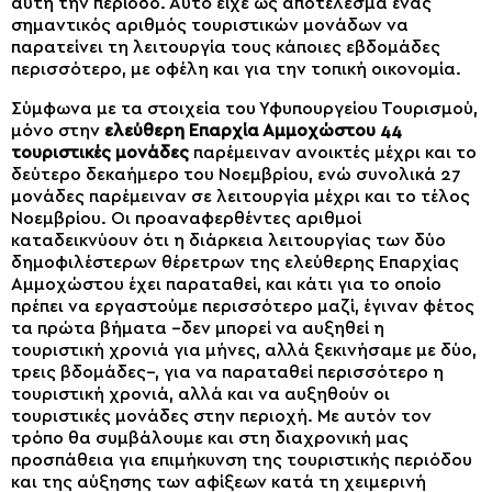
αυτή την περίοδο. Αυτό είχε ως αποτέλεσμα ένας
σημαντικός αριθμός τουριστικών μονάδων να
παρατείνει τη λειτουργία τους κάποιες εβδομάδες
περισσότερο, με οφέλη και για την τοπική οικονομία.
Σύμφωνα με τα στοιχεία του Υφυπουργείου Τουρισμού,
μόνο στην
ελεύθερη Επαρχία Αμμοχώστου 44
τουριστικές μονάδες
παρέμειναν ανοικτές μέχρι και το
δεύτερο δεκαήμερο του Νοεμβρίου, ενώ συνολικά 27
μονάδες παρέμειναν σε λειτουργία μέχρι και το τέλος
Νοεμβρίου. Οι προαναφερθέντες αριθμοί
καταδεικνύουν ότι η διάρκεια λειτουργίας των δύο
δημοφιλέστερων θέρετρων της ελεύθερης Επαρχίας
Αμμοχώστου έχει παραταθεί, και κάτι για το οποίο
πρέπει να εργαστούμε περισσότερο μαζί, έγιναν φέτος
τα πρώτα βήματα –δεν μπορεί να αυξηθεί η
τουριστική χρονιά για μήνες, αλλά ξεκινήσαμε με δύο,
τρεις βδομάδες–, για να παραταθεί περισσότερο η
τουριστική χρονιά, αλλά και να αυξηθούν οι
τουριστικές μονάδες στην περιοχή. Με αυτόν τον
τρόπο θα συμβάλουμε και στη διαχρονική μας
προσπάθεια για επιμήκυνση της τουριστικής περιόδου
και της αύξησης των αφίξεων κατά τη χειμερινή