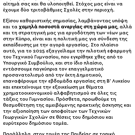
αίτημά σας και θα υλοποιηθεί. Στόχος μας είναι να
έχουμε δύο τριτοβάθμιες Σχολές στην περιοχή.
Εξίσου καθοριστικής σημασίας, λαμβάνοντας υπόψη
και τα
χαμηλά ποσοστά ανεργίας στη χώρα μας
, αλλά
και τη στρατηγική μας για εργοδότηση των νέων μας
στην Κύπρο, είναι και η πολιτική μας για σύνδεση της
εκπαίδευσης με την αγορά εργασίας. Στο πλαίσιο
αυτό, για το 2025 εξαγγείλαμε την πιλοτική εφαρμογή
του Τεχνικού Γυμνασίου, που εγκρίθηκε χθες από το
Υπουργικό Συμβούλιο, και στο ίδιο πλαίσιο,
εντάσσουμε παγκύπρια τον επαγγελματικό
προσανατολισμό από την έκτη Δημοτικού,
επαναφέρουμε την εβδομάδα εργασίας στη Β’ Λυκείου
και επεκτείνουμε την εξοικείωση με θέματα
χρηματοοικονομικού αλφαβητισμού σε όλες τις
τάξεις του Γυμνασίου. Πρόσθετα, προωθούμε τη
θεσμοθέτηση της αμειβόμενης πρακτικής άσκησης και
την αξιοποίηση των αποφοίτων των Τεχνικών
Γεωργικών Σχολών σε θέσεις του δημόσιου και
ευρύτερου δημόσιου τομέα.
Παράλληλα, στον τομέα της Παιδείας σε τοπικό