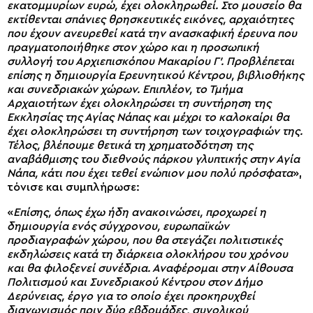
εκατομμυρίων ευρώ, έχει ολοκληρωθεί. Στο μουσείο θα
εκτίθενται σπάνιες θρησκευτικές εικόνες, αρχαιότητες
που έχουν ανευρεθεί κατά την ανασκαφική έρευνα που
πραγματοποιήθηκε στον χώρο και η προσωπική
συλλογή του Αρχιεπισκόπου Μακαρίου Γ’. Προβλέπεται
επίσης η δημιουργία Ερευνητικού Κέντρου, βιβλιοθήκης
και συνεδριακών χώρων. Επιπλέον, το Τμήμα
Αρχαιοτήτων έχει ολοκληρώσει τη συντήρηση της
Εκκλησίας της Αγίας Νάπας και μέχρι το καλοκαίρι θα
έχει ολοκληρώσει τη συντήρηση των τοιχογραφιών της.
Τέλος, βλέπουμε θετικά τη χρηματοδότηση της
αναβάθμισης του διεθνούς πάρκου γλυπτικής στην Αγία
Νάπα, κάτι που έχει τεθεί ενώπιον μου πολύ πρόσφατα
»,
τόνισε και συμπλήρωσε:
«
Επίσης, όπως έχω ήδη ανακοινώσει, προχωρεί η
δημιουργία ενός σύγχρονου, ευρωπαϊκών
προδιαγραφών χώρου, που θα στεγάζει πολιτιστικές
εκδηλώσεις κατά τη διάρκεια ολοκλήρου του χρόνου
και θα φιλοξενεί συνέδρια. Αναφέρομαι στην Αίθουσα
Πολιτισμού και Συνεδριακού Κέντρου στον Δήμο
Δερύνειας, έργο για το οποίο έχει προκηρυχθεί
διαγωνισμός πριν δύο εβδομάδες, συνολικού