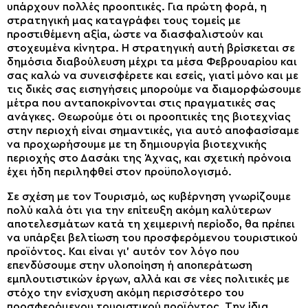
υπάρχουν πολλές προοπτικές. Για πρώτη φορά, η
στρατηγική μας καταγράφει τους τομείς με
προστιθέμενη αξία, ώστε να διασφαλιστούν και
στοχευμένα κίνητρα. Η στρατηγική αυτή βρίσκεται σε
δημόσια διαβούλευση μέχρι τα μέσα Φεβρουαρίου και
σας καλώ να συνεισφέρετε και εσείς, γιατί μόνο και με
τις δικές σας εισηγήσεις μπορούμε να διαμορφώσουμε
μέτρα που ανταποκρίνονται στις πραγματικές σας
ανάγκες. Θεωρούμε ότι οι προοπτικές της βιοτεχνίας
στην περιοχή είναι σημαντικές, για αυτό αποφασίσαμε
να προχωρήσουμε με τη δημιουργία βιοτεχνικής
περιοχής στο Δασάκι της Άχνας, και σχετική πρόνοια
έχει ήδη περιληφθεί στον προϋπολογισμό.
Σε σχέση με τον Τουρισμό, ως κυβέρνηση γνωρίζουμε
πολύ καλά ότι για την επίτευξη ακόμη καλύτερων
αποτελεσμάτων κατά τη χειμερινή περίοδο, θα πρέπει
να υπάρξει βελτίωση του προσφερόμενου τουριστικού
προϊόντος. Και είναι γι’ αυτόν τον λόγο που
επενδύσουμε στην υλοποίηση ή αποπεράτωση
εμπλουτιστικών έργων, αλλά και σε νέες πολιτικές με
στόχο την ενίσχυση ακόμη περισσότερο του
προσφερόμενου τουριστικού προϊόντος. Την ίδια