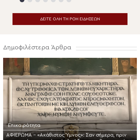
Σωτήρος Μαλλώ
Ιεράπετρας
ΔΕΙΤΕ ΟΛΗ ΤΗ ΡΟΗ ΕΙΔΗΣΕΩΝ
Δημοφιλέστερα Άρθρα
Επικαιρότητα
ΑΦΙΕΡΩΜΑ – «Ακάθιστος Ύμνος»: Σαν σήμερα, πριν