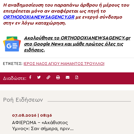
H αναδημοσίευση του παραπάνω άρθρου ή μέρους του
επιτρέπεται μόνο αν αναφέρεται ως πηγή το
ORTHODOXIANEWSAGENCY.GR
με ενεργό σύνδεσμο
στην εν λόγω καταχώρηση.
Ακολούθησε το ORTHODOXIANEWSAGENCY.gr
στο Google News και μάθε πρώτος όλες τις
ειδήσεις.
ΕΤΙΚΈΤΕΣ:
ΙΕΡΌΣ ΝΑΌΣ ΑΓΊΟΥ ΜΆΜΑΝΤΟΣ ΤΡΟΎΛΛΟΙ
Διαδώστε:
Ροή Ειδήσεων
07.08.2026 | 08:36
07.08.2026 | 07:1
ΑΦΙΕΡΩΜΑ – «Ακάθιστος
Αρχιερατική Θεί
Ύμνος»: Σαν σήμερα, πριν
Λειτουργία στον