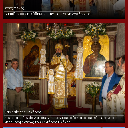
Ιερές Μονές
Ο Επιδαύρου Νικόδημος στην Ιερά Μονή Αγάθωνος
Εκκλησία της Ελλάδος
Αρχιερατική Θεία Λειτουργία στον εορτάζοντα ιστορικό Ιερό Ναό
Μεταμορφώσεως του Σωτήρος Πλάκας