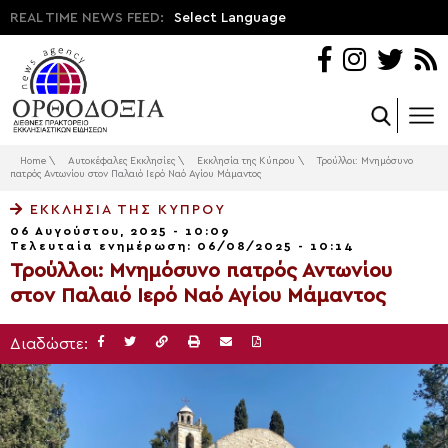
REAL TIME NEWS FEED:
Select Language
Home
\
Αυτοκέφαλες Εκκλησίες
\
Εκκλησία της Κύπρου
\
Τρούλλοι: Μνημόσυνο
πατρός Αντωνίου στον Παλαιό Ιερό Ναό Αγίου Μάμαντος
ΕΚΚΛΗΣΊΑ ΤΗΣ ΚΎΠΡΟΥ
06 Αυγούστου, 2025 - 10:09
Τελευταία ενημέρωση: 06/08/2025 - 10:14
Τρούλλοι: Μνημόσυνο πατρός Αντωνίου
στον Παλαιό Ιερό Ναό Αγίου Μάμαντος
Διαδώστε: