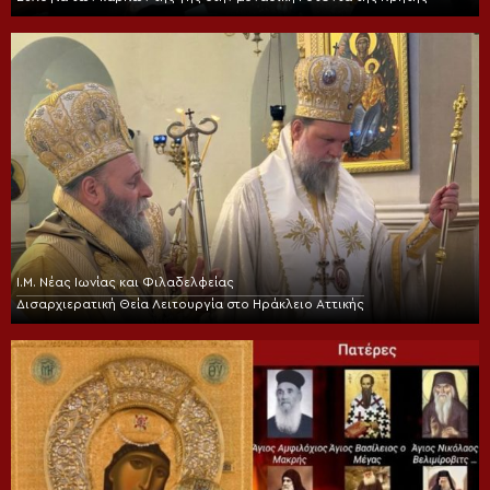
Ι.Μ. Νέας Ιωνίας και Φιλαδελφείας
Δισαρχιερατική Θεία Λειτουργία στο Ηράκλειο Αττικής