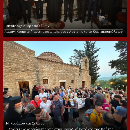
Πατριαρχείο Ιεροσολύμων
Αμμάν: Κυπριακή αντιπροσωπεία στον Αρχιεπίσκοπο Κυριακουπόλεως
Ι.Μ. Κισάμου και Σελίνου
Ευλογία των καρπών της γης στην μοναδική Ροτόντα της Κρήτης