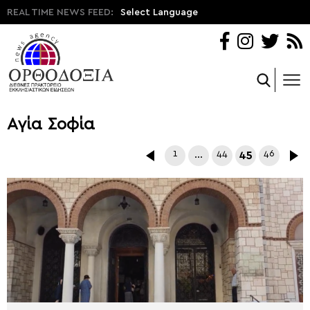
REAL TIME NEWS FEED:
Select Language
Αγία Σοφία
1
…
44
45
46