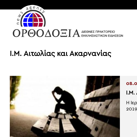
Ι.Μ. Αιτωλίας και Ακαρνανίας
08.0
Ι.Μ.
Η Ιε
2019 