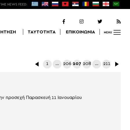
TIME NEWS FEED:
ΖΗΤΗΣΗ
ΤΑΥΤΟΤΗΤΑ
ΕΠΙΚΟΙΝΩΝΙΑ
MENU
Αναζήτηση
1
…
206
207
208
…
211
την προσεχή Παρασκευή 11 Ιανουαρίου