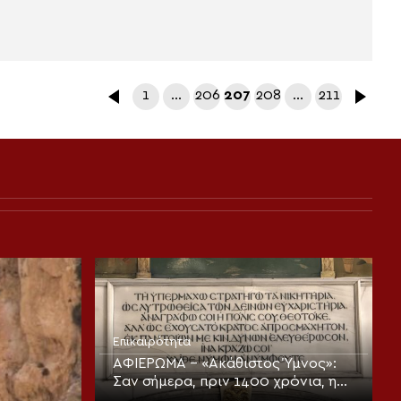
1
…
206
207
208
…
211
Επικαιρότητα
ΑΦΙΕΡΩΜΑ – «Ακάθιστος Ύμνος»:
Σαν σήμερα, πριν 1400 χρόνια, η
πρώτη ψαλμώδηση της