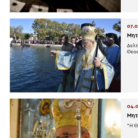
07.0
Μητ
Δελτ
Θεοφ
04.0
Μητ
“Η Θ