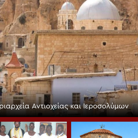
ριαρχεία Αντιοχείας και Ιεροσολύμων