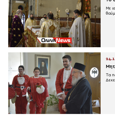
Το 
Με ι
θαύμ
24.1
Μητ
Τα π
Δεκε