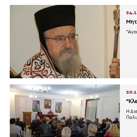
24.1
Μητ
“Αγα
20.1
“Κλ
Η Δι
Πολι