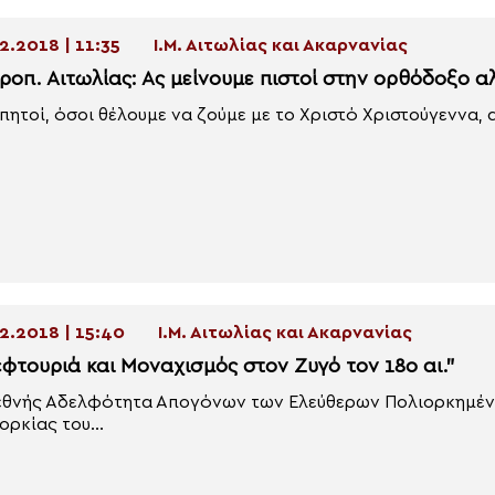
2.2018 | 11:35
Ι.Μ. Αιτωλίας και Ακαρνανίας
ροπ. Αιτωλίας: Ας μείνουμε πιστοί στην ορθόδοξο α
πητοί, όσοι θέλουμε να ζούμε με το Χριστό Χριστούγεννα, α
2.2018 | 15:40
Ι.Μ. Αιτωλίας και Ακαρνανίας
εφτουριά και Μοναχισμός στον Ζυγό τον 18ο αι.”
εθνής Αδελφότητα Απογόνων των Ελεύθερων Πολιορκημένων
ορκίας του...