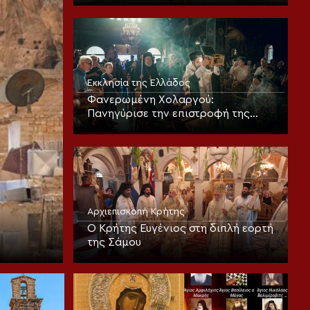
θεοπρεπούς προσευχής της
Εκκλησίας
Εκκλησία της Ελλάδος
Φανερωμένη Χολαργού:
Πανηγύρισε την επιστροφή της
παλαιάς ιεράς Λειψανοθήκης –
Πάνδημη υποδοχή παρουσία του
Επισκόπου Χριστουπόλεως
Αρχιεπισκοπή Κρήτης
Ο Κρήτης Ευγένιος στη διπλή εορτή
της Σάμου