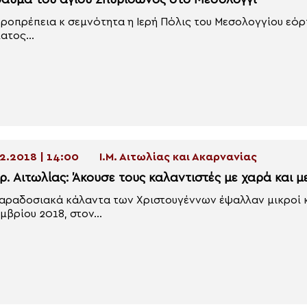
θαύμα του αγίου Σπυρίδωνος στο Μεσολόγγι
εροπρέπεια κ σεμνότητα η Ιερή Πόλις του Μεσολογγίου εό
ατος...
2.2018 | 14:00
Ι.Μ. Αιτωλίας και Ακαρνανίας
ρ. Αιτωλίας: Άκουσε τους καλαντιστές με χαρά και μ
αραδοσιακά κάλαντα των Χριστουγέννων έψαλλαν μικροί κα
μβρίου 2018, στον...