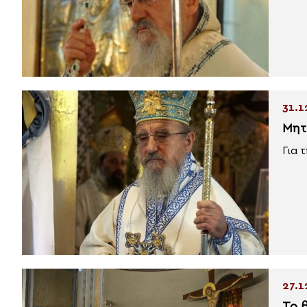
31.1
Μητ
Για 
27.1