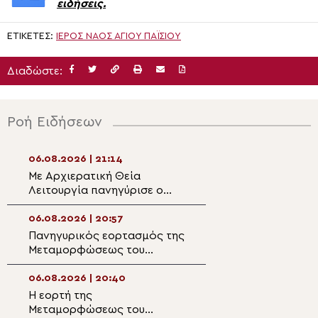
ειδήσεις.
ΕΤΙΚΈΤΕΣ:
ΙΕΡΌΣ ΝΑΌΣ ΑΓΊΟΥ ΠΑΪΣΊΟΥ
Διαδώστε:
Ροή Ειδήσεων
06.08.2026 | 21:14
06.08.2026 | 19:3
Με Αρχιερατική Θεία
Στην Ιερά Μονή
Λειτουργία πανηγύρισε ο
Μεταμορφώσεω
Ενοριακός Ναός
Ραψάνης ο Μητρ
Μεταμορφώσεως του
Λαρίσης
06.08.2026 | 20:57
06.08.2026 | 19:1
Σωτήρος Μαλλών
Πανηγυρικός εορτασμός της
Διδυμοτείχου Δ
Ιεράπετρας
Μεταμορφώσεως του
“Επί του όρους
Σωτήρος στην
μετεμορφώθης…
Αλεξανδρούπολη
06.08.2026 | 20:40
06.08.2026 | 19:0
Η εορτή της
Παρακολουθήστε
Μεταμορφώσεως του
ειδήσεων