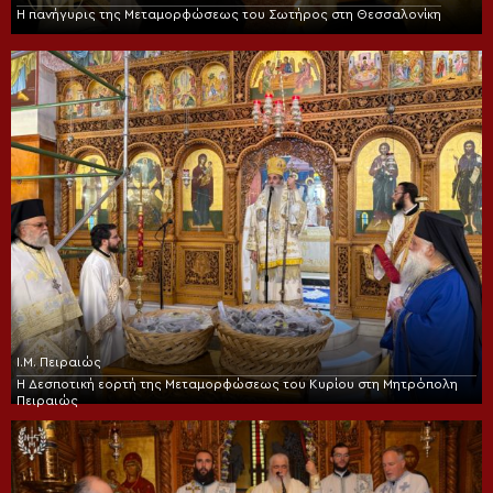
Η πανήγυρις της Μεταμορφώσεως του Σωτήρος στη Θεσσαλονίκη
Ι.Μ. Πειραιώς
Η Δεσποτική εορτή της Μεταμορφώσεως του Κυρίου στη Μητρόπολη
Πειραιώς