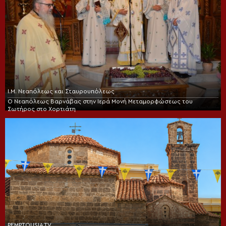
Ι.Μ. Νεαπόλεως και Σταυρουπόλεως
Ο Νεαπόλεως Βαρνάβας στην Ιερά Μονή Μεταμορφώσεως του
Σωτήρος στο Χορτιάτη
PEMPTOUSIA TV