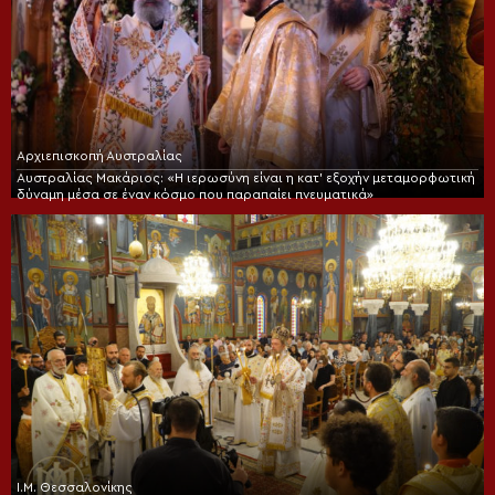
Αρχιεπισκοπή Αυστραλίας
Αυστραλίας Μακάριος: «Η ιερωσύνη είναι η κατ’ εξοχήν μεταμορφωτική
δύναμη μέσα σε έναν κόσμο που παραπαίει πνευματικά»
Ι.Μ. Θεσσαλονίκης