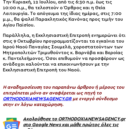
Την Κυριακή, 12 Ιουλίου, από τις 6:30 π.μ. έως τις
10:00 π.μ., θα τελεστούν ο Όρθρος και η Θεία
Λειτουργία. Το απόγευμα της ίδιας ημέρας, στις 7:00
μ.μ., θα ψαλεί Παρακλητικός Κανόνας προς τιμήν του
Αγίου Παϊσίου.
Παράλληλα, η Εκκλησιαστική Επιτροπή ενημερώνει ότι
στις 9 Οκτωβρίου προγραμματίζονται τα εγκαίνια του
Ιερού Ναού Παναγίας Σουμελά, χοροστατούντων των
Μητροπολιτών Τριμυθούντος κ. Βαρνάβα και Βεροίας
κ. Παντελεήμονος. Όσοι επιθυμούν να προσφέρουν ως
ανάδοχοι καλούνται να επικοινωνήσουν με την
Εκκλησιαστική Επιτροπή του Ναού.
H αναδημοσίευση του παραπάνω άρθρου ή μέρους του
επιτρέπεται μόνο αν αναφέρεται ως πηγή το
ORTHODOXIANEWSAGENCY.GR
με ενεργό σύνδεσμο
στην εν λόγω καταχώρηση.
Ακολούθησε το ORTHODOXIANEWSAGENCY.gr
στο Google News και μάθε πρώτος όλες τις