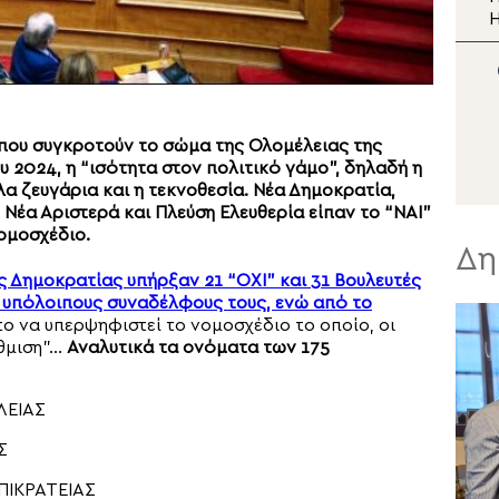
Παραδοσιακών Χορών
Η
στο Ναύπλιο
Μ
που συγκροτούν το σώμα της Ολομέλειας της
 2024, η “ισότητα στον πολιτικό γάμο”, δηλαδή η
α ζευγάρια και η τεκνοθεσία. Νέα Δημοκρατία,
έα Αριστερά και Πλεύση Ελευθερία είπαν το “ΝΑΙ”
νομοσχέδιο.
Δη
ς Δημοκρατίας υπήρξαν 21 “ΟΧΙ” και 31 Βουλευτές
 υπόλοιπους συναδέλφους τους, ενώ από το
ο να υπερψηφιστεί το νομοσχέδιο το οποίο, οι
θμιση”…
Αναλυτικά τα ονόματα των 175
ΛΕΙΑΣ
Σ
ΠΙΚΡΑΤΕΙΑΣ