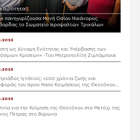
ικαιρότητα
ην πανηγυρίζουσα Μονή Οσίου Νικάνορος
βορδας το Σωματείο Ιεροψαλτών Τρικάλων
8.2026
ίστη ως Δύναμη Ενότητας και Υπέρβασης των
όσμιων Κρίσεων» -Του Μητροπολίτη Ζιμπάμπουε
8.2026
τριάδος Ιγνάτιος: «100 χρόνια ζωής και
φοράς του Ιερού Ναού Κοιμήσεως της Θεοτόκου
εού»
8.2026
πνία για την Κοίμηση της Θεοτόκου στο Μετόχι της
νος Πέτρας στο Βύρωνα