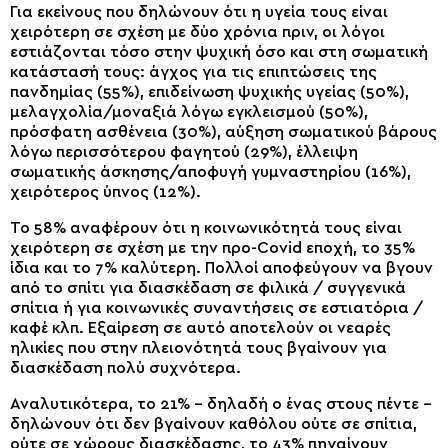
Για εκείνους που δηλώνουν ότι η υγεία τους είναι
χειρότερη σε σχέση με δύο χρόνια πριν, οι λόγοι
εστιάζονται τόσο στην ψυχική όσο και στη σωματική
κατάστασή τους: άγχος για τις επιπτώσεις της
πανδημίας (55%), επιδείνωση ψυχικής υγείας (50%),
μελαγχολία/μοναξιά λόγω εγκλεισμού (50%),
πρόσφατη ασθένεια (30%), αύξηση σωματικού βάρους
λόγω περισσότερου φαγητού (29%), έλλειψη
σωματικής άσκησης/αποφυγή γυμναστηρίου (16%),
χειρότερος ύπνος (12%).
Το 58% αναφέρουν ότι η κοινωνικότητά τους είναι
χειρότερη σε σχέση με την προ-Covid εποχή, το 35%
ίδια και το 7% καλύτερη. Πολλοί αποφεύγουν να βγουν
από το σπίτι για διασκέδαση σε φιλικά / συγγενικά
σπίτια ή για κοινωνικές συναντήσεις σε εστιατόρια /
καφέ κλπ. Εξαίρεση σε αυτό αποτελούν οι νεαρές
ηλικίες που στην πλειονότητά τους βγαίνουν για
διασκέδαση πολύ συχνότερα.
Αναλυτικότερα, το 21% – δηλαδή ο ένας στους πέντε –
δηλώνουν ότι δεν βγαίνουν καθόλου ούτε σε σπίτια,
ούτε σε χώρους διασκέδασης, το 43% πηγαίνουν