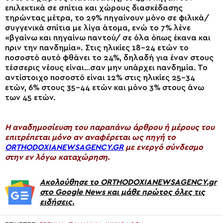
επιλεκτικά σε σπίτια και χώρους διασκέδασης
τηρώντας μέτρα, το 29% πηγαίνουν μόνο σε φιλικά/
συγγενικά σπίτια με λίγα άτομα, ενώ το 7% λένε
«βγαίνω και πηγαίνω παντού/ σε όλα όπως έκανα και
πριν την πανδημία». Στις ηλικίες 18-24 ετών το
ποσοστό αυτό φθάνει το 24%, δηλαδή για έναν στους
τέσσερις νέους είναι…σαν μην υπάρχει πανδημία. Το
αντίστοιχο ποσοστό είναι 12% στις ηλικίες 25-34
ετών, 6% στους 35-44 ετών και μόνο 3% στους άνω
των 45 ετών.
H αναδημοσίευση του παραπάνω άρθρου ή μέρους του
επιτρέπεται μόνο αν αναφέρεται ως πηγή το
ORTHODOXIANEWSAGENCY.GR
με ενεργό σύνδεσμο
στην εν λόγω καταχώρηση.
Ακολούθησε το ORTHODOXIANEWSAGENCY.gr
στο Google News και μάθε πρώτος όλες τις
ειδήσεις.