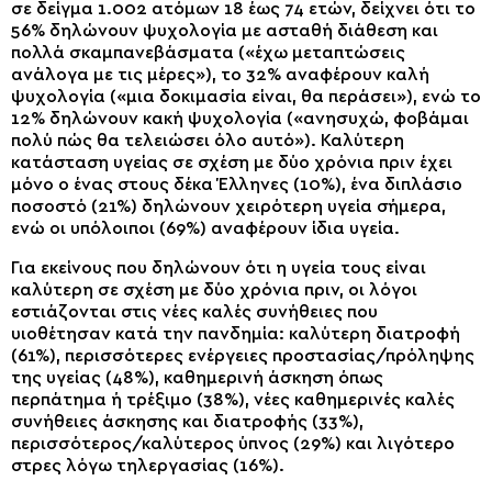
σε δείγμα 1.002 ατόμων 18 έως 74 ετών, δείχνει ότι το
56% δηλώνουν ψυχολογία με ασταθή διάθεση και
πολλά σκαμπανεβάσματα («έχω μεταπτώσεις
ανάλογα με τις μέρες»), το 32% αναφέρουν καλή
ψυχολογία («μια δοκιμασία είναι, θα περάσει»), ενώ το
12% δηλώνουν κακή ψυχολογία («ανησυχώ, φοβάμαι
πολύ πώς θα τελειώσει όλο αυτό»). Καλύτερη
κατάσταση υγείας σε σχέση με δύο χρόνια πριν έχει
μόνο ο ένας στους δέκα Έλληνες (10%), ένα διπλάσιο
ποσοστό (21%) δηλώνουν χειρότερη υγεία σήμερα,
ενώ οι υπόλοιποι (69%) αναφέρουν ίδια υγεία.
Για εκείνους που δηλώνουν ότι η υγεία τους είναι
καλύτερη σε σχέση με δύο χρόνια πριν, οι λόγοι
εστιάζονται στις νέες καλές συνήθειες που
υιοθέτησαν κατά την πανδημία: καλύτερη διατροφή
(61%), περισσότερες ενέργειες προστασίας/πρόληψης
της υγείας (48%), καθημερινή άσκηση όπως
περπάτημα ή τρέξιμο (38%), νέες καθημερινές καλές
συνήθειες άσκησης και διατροφής (33%),
περισσότερος/καλύτερος ύπνος (29%) και λιγότερο
στρες λόγω τηλεργασίας (16%).