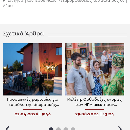
Η πανήγυρη του Ιερού Ναού Μεταμορφώσεως του Σωτήρος στη
Λέρο
Σχετικά Άρθρα
Προσωπικές μαρτυρίες για
Μελέτη: Ορθόδοξες ενορίες
το ρόλο της βιωματικής
των ΗΠΑ απέκτησαν
εκπαίδευσης στην
περισσότερα νέα μέλη κατά
21.04.2026 | 9:46
29.08.2024 | 13:24
ψυχοθεραπεία
την πανδημία