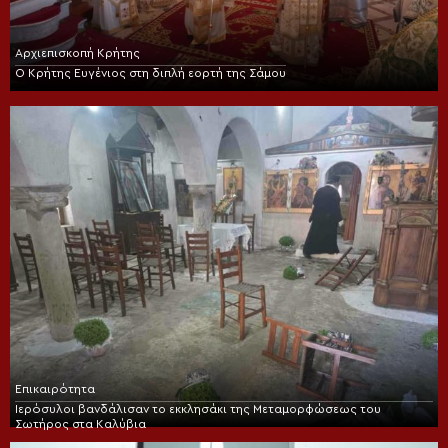
Αρχιεπισκοπή Κρήτης
Ο Κρήτης Ευγένιος στη διπλή εορτή της Σάμου
Επικαιρότητα
Ιερόσυλοι βανδάλισαν το εκκλησάκι της Μεταμορφώσεως του
Σωτήρος στα Καλύβια