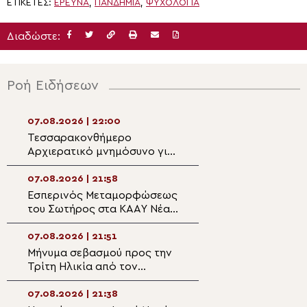
ΕΤΙΚΈΤΕΣ:
ΈΡΕΥΝΑ
,
ΠΑΝΔΗΜΙΑ
,
ΨΥΧΟΛΟΓΙΑ
Διαδώστε:
Ροή Ειδήσεων
07.08.2026 | 22:00
07.08.2026 | 20:5
Τεσσαρακονθήμερο
Η εορτή του Αγίο
Αρχιερατικό μνημόσυνο για
Νεομάρτυρος Χρ
τον π. Δημήτριο Μαρτσούκο
εκ Πρεβέζης
στον Άγιο Ιωάννη Απιδέας
07.08.2026 | 21:58
07.08.2026 | 20:3
Εσπερινός Μεταμορφώσεως
Ο Ύδρας Εφραίμ
του Σωτήρος στα ΚΑΑΥ Νέας
πανηγυρίζουσα ε
Περάμου
Μεταμορφώσεως
Σωτήρος στην Αί
07.08.2026 | 21:51
07.08.2026 | 20:
Μήνυμα σεβασμού προς την
Επίσκεψη του Υ
Τρίτη Ηλικία από τον
Ναυτιλίας και Ν
Μητροπολίτη Σπάρτης στη
Πολιτικής στον 
Ρειχέα
Λέρου
07.08.2026 | 21:38
07.08.2026 | 20: