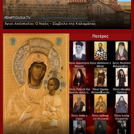
PEMPTOUSIA TV
Άγιοι Απόστολοι: Ο Ναός – Σύμβολο της Καλαμάτας