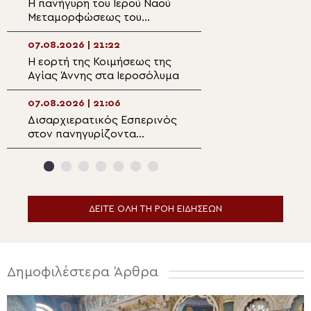
Η πανήγυρη του Ιερού Ναού
Πρώτη Παράκλησ
Μεταμορφώσεως του
Ναό της Παναγία
Σωτήρος στη Λέρο
Κάστρου Λέρου
07.08.2026 | 21:22
07.08.2026 | 19:4
Η εορτή της Κοιμήσεως της
Ο Μητροπολίτης
Αγίας Άννης στα Ιεροσόλυμα
Αρκαλοχωρίου σ
για τα θύματα τη
ναζιστικής κατο
07.08.2026 | 21:06
07.08.2026 | 19:3
Εμπάρου
Δισαρχιερατικός Εσπερινός
Ο Μητροπολίτης 
στον πανηγυρίζοντα
στην Σκήτη Αγία
Μητροπολιτικό Ναό της
Αγίου Όρους
Μεταμορφώσεως του
Σωτήρος στην Ερμούπολη
ΔΕΙΤΕ ΟΛΗ ΤΗ ΡΟΗ ΕΙΔΗΣΕΩΝ
Δημοφιλέστερα Άρθρα