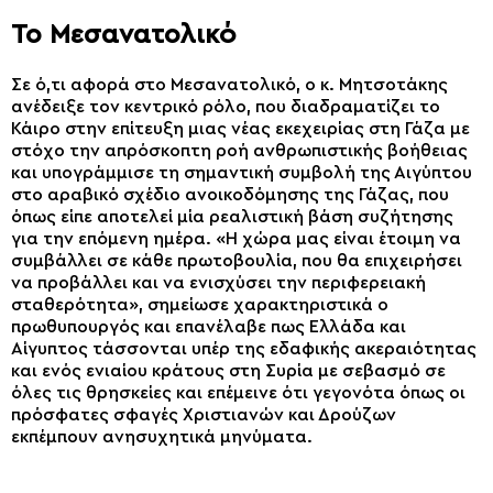
Το Μεσανατολικό
Σε ό,τι αφορά στο Μεσανατολικό, ο κ. Μητσοτάκης
ανέδειξε τον κεντρικό ρόλο, που διαδραματίζει το
Κάιρο στην επίτευξη μιας νέας εκεχειρίας στη Γάζα με
στόχο την απρόσκοπτη ροή ανθρωπιστικής βοήθειας
και υπογράμμισε τη σημαντική συμβολή της Αιγύπτου
στο αραβικό σχέδιο ανοικοδόμησης της Γάζας, που
όπως είπε αποτελεί μία ρεαλιστική βάση συζήτησης
για την επόμενη ημέρα. «Η χώρα μας είναι έτοιμη να
συμβάλλει σε κάθε πρωτοβουλία, που θα επιχειρήσει
να προβάλλει και να ενισχύσει την περιφερειακή
σταθερότητα», σημείωσε χαρακτηριστικά ο
πρωθυπουργός και επανέλαβε πως Ελλάδα και
Αίγυπτος τάσσονται υπέρ της εδαφικής ακεραιότητας
και ενός ενιαίου κράτους στη Συρία με σεβασμό σε
όλες τις θρησκείες και επέμεινε ότι γεγονότα όπως οι
πρόσφατες σφαγές Χριστιανών και Δρούζων
εκπέμπουν ανησυχητικά μηνύματα.