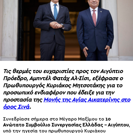
Τις θερμές του ευχαριστίες προς τον Αιγύπτιο
Πρόεδρο, Αμπντέλ Φατάχ Αλ-Σίσι, εξέφρασε ο
Πρωθυπουργός Κυριάκος Μητσοτάκης για το
προσωπικό ενδιαφέρον που έδειξε για την
προστασία της
Μονής της Αγίας Αικατερίνης στο
όρος Σινά
.
Συνεδρίασε σήμερα στο Μέγαρο Μαξίμου το
1ο
Ανώτατο Συμβούλιο Συνεργασίας Ελλάδας – Αιγύπτου
,
υπό την ηγεσία του πρωθυπουργού Κυριάκου