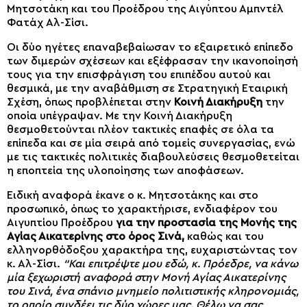
Μητσοτάκη και του Προέδρου της Αιγύπτου Αμπντέλ
Φατάχ Αλ-Σίσι.
Οι δύο ηγέτες επαναβεβαίωσαν το εξαιρετικό επίπεδο
των διμερών σχέσεων και εξέφρασαν την ικανοποίησή
τους για την επισφράγιση του επιπέδου αυτού και
θεσμικά, με την αναβάθμιση σε Στρατηγική Εταιρική
Σχέση, όπως προβλέπεται στην
Κοινή Διακήρυξη
την
οποία υπέγραψαν. Με την Κοινή Διακήρυξη
θεσμοθετούνται πλέον τακτικές επαφές σε όλα τα
επίπεδα και σε μία σειρά από τομείς συνεργασίας, ενώ
με τις τακτικές πολιτικές διαβουλεύσεις θεσμοθετείται
η εποπτεία της υλοποίησης των αποφάσεων.
Ειδική αναφορά έκανε ο κ. Μητσοτάκης και στο
προσωπικό, όπως το χαρακτήρισε, ενδιαφέρον του
Αιγυπτίου Προέδρου
για την προστασία της Μονής της
Αγίας Αικατερίνης στο όρος Σινά,
καθώς και του
ελληνορθόδοξου χαρακτήρα της, ευχαριστώντας τον
κ. Αλ-Σίσι.
“Και επιτρέψτε μου εδώ, κ. Πρόεδρε, να κάνω
μία ξεχωριστή αναφορά στην Μονή Αγίας Αικατερίνης
του Σινά, ένα σπάνιο μνημείο πολιτιστικής κληρονομιάς,
το οποίο συνδέει τις δύο χώρες μας. Θέλω να σας