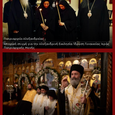
Πατριαρχείο Αλεξανδρείας
Ιστορική στιγμή για την Αλεξανδρινή Εκκλησία: Ίδρυση Γυναικείας Ιεράς
Πατριαρχικής Μονής