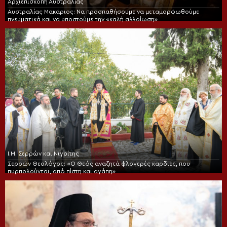
Αρχιεπισκοπή Αυστραλίας
Αυστραλίας Μακάριος: Να προσπαθήσουμε να μεταμορφωθούμε
πνευματικά και να υποστούμε την «καλή αλλοίωση»
Ι.Μ. Σερρών και Νιγρίτης
Σερρών Θεολόγος: «Ο Θεός αναζητά φλογερές καρδιές, που
πυρπολούνται, από πίστη και αγάπη»