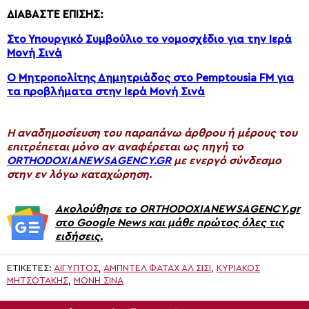
ΔΙΑΒΑΣΤΕ ΕΠΙΣΗΣ:
Στο Υπουργικό Συμβούλιο το νομοσχέδιο για την Ιερά
Μονή Σινά
Ο Μητροπολίτης Δημητριάδος στο Pemptousia FM για
τα προβλήματα στην Ιερά Μονή Σινά
H αναδημοσίευση του παραπάνω άρθρου ή μέρους του
επιτρέπεται μόνο αν αναφέρεται ως πηγή το
ORTHODOXIANEWSAGENCY.GR
με ενεργό σύνδεσμο
στην εν λόγω καταχώρηση.
Ακολούθησε το ORTHODOXIANEWSAGENCY.gr
στο Google News και μάθε πρώτος όλες τις
ειδήσεις.
ΕΤΙΚΈΤΕΣ:
ΑΊΓΥΠΤΟΣ
,
ΑΜΠΝΤΈΛ ΦΑΤΆΧ ΑΛ ΣΊΣΙ
,
ΚΥΡΙΆΚΟΣ
ΜΗΤΣΟΤΆΚΗΣ
,
ΜΟΝΉ ΣΙΝΆ