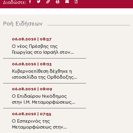
Διαδώστε:
Ροή Ειδήσεων
06.08.2026 | 08:37
06.08.2026 | 07:2
Ο νέος Πρέσβης της
Ιστορική στιγμή 
Γεωργίας στο Ισραήλ στον
Αλεξανδρινή Εκκ
Πατριάρχη Ιεροσολύμων
Ίδρυση Γυναικεία
Πατριαρχικής Μ
06.08.2026 | 08:23
06.08.2026 | 07:1
Κυβερνοεπίθεση δέχθηκε η
Μεσσηνίας Χρυσ
ιστοσελίδα της Ορθόδοξης
Φως της Μεταμ
Κοινότητας στη Λιθουανία
να φωτίσει τους
της γης
06.08.2026 | 08:09
06.08.2026 | 07:
Ο Επιδαύρου Νικόδημος
ΖΩΝΤΑΝΑ: Η εορ
στην Ι.Μ. Μεταμορφώσεως
Μεταμορφώσεως
Καμένων Βούρλων
Σωτήρος από το
Αγίου Γεωργίου 
06.08.2026 | 07:55
06.08.2026 | 06:5
Ψάλλει η Ελληνι
Ο Εσπερινός της
Φθιώτιδος Συμε
Χορωδία
Μεταμορφώσεως στην
«Μεταμόρφωση 