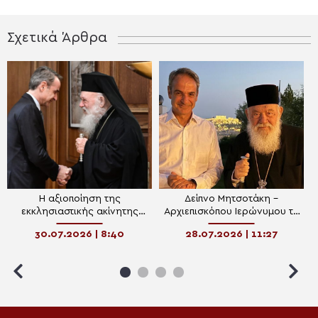
Σχετικά Άρθρα
Η αξιοποίηση της
Δείπνο Μητσοτάκη –
εκκλησιαστικής ακίνητης
Αρχιεπισκόπου Ιερώνυμου το
περιουσίας στο “μενού” του
βράδυ της Δευτέρας
30.07.2026 | 8:40
28.07.2026 | 11:27
δείπνου Μητσοτάκη-
Αρχιεπισκόπου στον
Λυκαβηττό