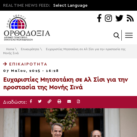
REAL TIME NEWS FEED:
Select Language
Home
\
Επικαιρότητα
\
Ευχαριστίες Μητσοτάκη σε Αλ Σίσι για την προστασία της
Μονής Σινά
ΕΠΙΚΑΙΡΌΤΗΤΑ
07 Μαΐου, 2025 - 16:28
Ευχαριστίες Μητσοτάκη σε Αλ Σίσι για την
προστασία της Μονής Σινά
Διαδώστε: