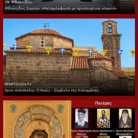
Ι.Μ. Φθιώτιδος
Φθιώτιδος Συμεών: «Μεταμόρφωση με προσευχή και υπακοή»
PEMPTOUSIA TV
Άγιοι Απόστολοι: Ο Ναός – Σύμβολο της Καλαμάτας