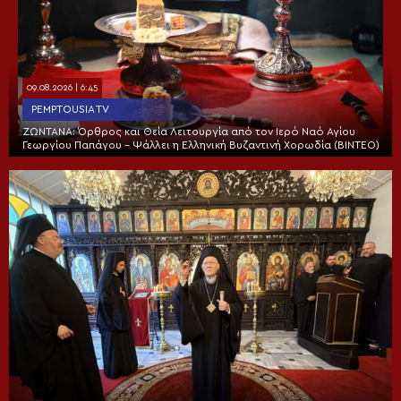
09.08.2026 | 6:45
PEMPTOUSIA TV
ΖΩΝΤΑΝΑ: Όρθρος και Θεία Λειτουργία από τον Ιερό Ναό Αγίου
Γεωργίου Παπάγου – Ψάλλει η Ελληνική Βυζαντινή Χορωδία (ΒΙΝΤΕΟ)