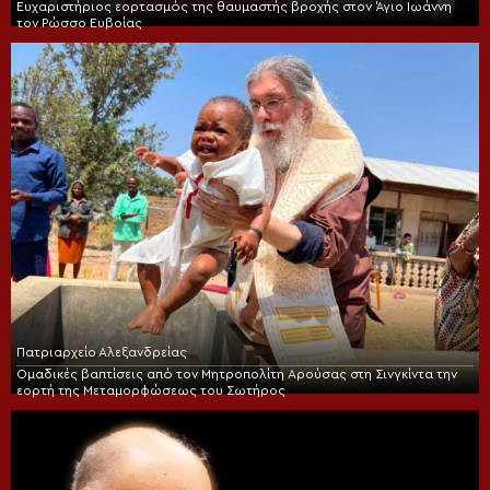
Ευχαριστήριος εορτασμός της θαυμαστής βροχής στον Άγιο Ιωάννη
τον Ρώσσο Ευβοίας
Πατριαρχείο Αλεξανδρείας
Ομαδικές βαπτίσεις από τον Μητροπολίτη Αρούσας στη Σινγκίντα την
εορτή της Μεταμορφώσεως του Σωτήρος