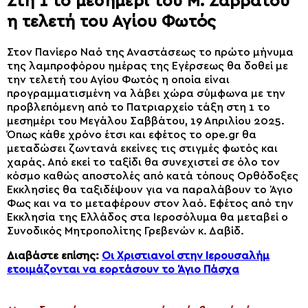
Στη 1 το μεσημέρι του Μ. Σαββάτου
η τελετή του Αγίου Φωτός
Στον Πανίερο Ναό της Αναστάσεως το πρώτο μήνυμα
της λαμπροφόρου ημέρας της Εγέρσεως θα δοθεί με
την τελετή του Αγίου Φωτός η οποία είναι
προγραμματισμένη να λάβει χώρα σύμφωνα με την
προβλεπόμενη από το Πατριαρχείο τάξη στη 1 το
μεσημέρι του Μεγάλου Σαββάτου, 19 Απριλίου 2025.
Όπως κάθε χρόνο έτσι και εφέτος το ope.gr θα
μεταδώσει ζωντανά εκείνες τις στιγμές φωτός και
χαράς. Από εκεί το ταξίδι θα συνεχιστεί σε όλο τον
κόσμο καθώς αποστολές από κατά τόπους Ορθόδοξες
Εκκλησίες θα ταξιδέψουν για να παραλάβουν το Άγιο
Φως και να το μεταφέρουν στον λαό. Εφέτος από την
Εκκλησία της Ελλάδος στα Ιεροσόλυμα θα μεταβεί ο
Συνοδικός Μητροπολίτης Γρεβενών κ. Δαβίδ.
Διαβάστε επίσης:
Οι Χριστιανοί στην Ιερουσαλήμ
ετοιμάζονται να εορτάσουν το Άγιο Πάσχα