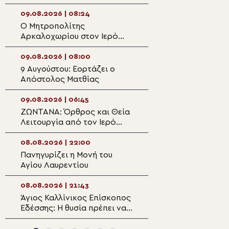
Εικοσιφοινίσσης
Φαβριανά Μονο
09.08.2026 | 08:24
08.08.2026 | 21:0
Ο Μητροπολίτης
Ιερά Παράκληση 
Αρκαλοχωρίου στον Ιερό
Υπεραγία Θεοτό
Ναό Αγίας Παρασκευής στο
Πολυθέα Πεδιάδ
Κατωφύγι
09.08.2026 | 08:00
08.08.2026 | 20:
9 Αυγούστου: Εορτάζει ο
Αρχιερατικό Μν
Απόστολος Ματθίας
μνήμη του Μεγά
Ευεργέτου των 
Νικολάου Τριφύ
09.08.2026 | 06:45
08.08.2026 | 20:1
ΖΩΝΤΑΝΑ: Όρθρος και Θεία
Η Εορτή του Αγί
Λειτουργία από τον Ιερό
Καλλινίκου σε Π
Ναό Αγίου Γεωργίου
της Καστοριάς
Παπάγου – Ψάλλει η
08.08.2026 | 22:00
08.08.2026 | 20:
Ελληνική Βυζαντινή Χορωδία
Πανηγυρίζει η Μονή του
Η λιτάνευση της
(ΒΙΝΤΕΟ)
Αγίου Λαυρεντίου
θαυματουργού ε
Παναγίας
Χρυσοσπηλιώτισ
08.08.2026 | 21:43
08.08.2026 | 19:4
Κάτω Δευτερά
Άγιος Καλλίνικος Επίσκοπος
“Το λαμπρόν σε
Εδέσσης: Η θυσία πρέπει να
– Αφιέρωμα στο
διακρίνη την Αρχιερατικήν
Καλλίνικο Εδέσσ
μου ζωήν!