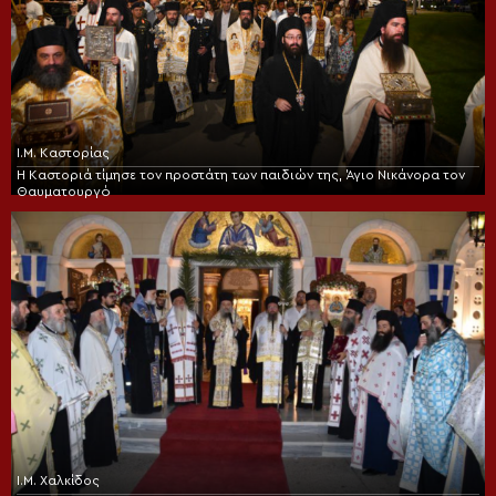
Ι.Μ. Καστορίας
Η Καστοριά τίμησε τον προστάτη των παιδιών της, Άγιο Νικάνορα τον
Θαυματουργό
Ι.Μ. Χαλκίδος