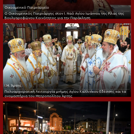
Οικουμενικό Πατριαρχείο
Ο Οικουμενικός Πατριάρχης στον I. Ναό Αγίου Ιωάννου της Ρίλας της
Βουλγαροφώνου Κοινότητος για την Παράκληση
Ι.Μ. Άρτης
Πολυαρχιερατική Λειτουργία μνήμης Αγίου Καλλινίκου Εδέσσης και τα
ονομαστήρια του Μητροπολίτου Άρτης