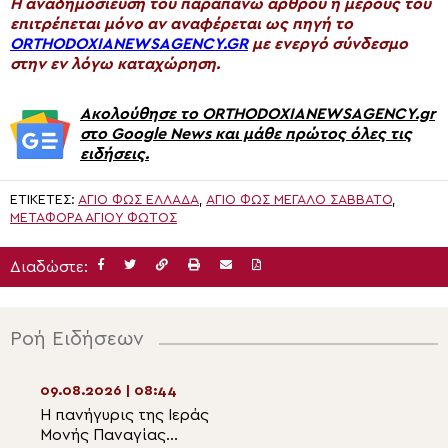
H αναδημοσίευση του παραπάνω άρθρου ή μέρους του
επιτρέπεται μόνο αν αναφέρεται ως πηγή το
ORTHODOXIANEWSAGENCY.GR
με ενεργό σύνδεσμο
στην εν λόγω καταχώρηση.
Ακολούθησε το ORTHODOXIANEWSAGENCY.gr
στο Google News και μάθε πρώτος όλες τις
ειδήσεις.
ΕΤΙΚΈΤΕΣ:
ΆΓΙΟ ΦΩΣ ΕΛΛΆΔΑ
,
ΆΓΙΟ ΦΩΣ ΜΕΓΆΛΟ ΣΆΒΒΑΤΟ
,
ΜΕΤΑΦΟΡΑ ΑΓΙΟΥ ΦΩΤΟΣ
Διαδώστε:
Ροή Ειδήσεων
09.08.2026 | 08:44
08.08.2026 | 21:2
Η πανήγυρις της Ιεράς
Ιερά Παράκληση 
Μονής Παναγίας
Υπεραγία Θεοτό