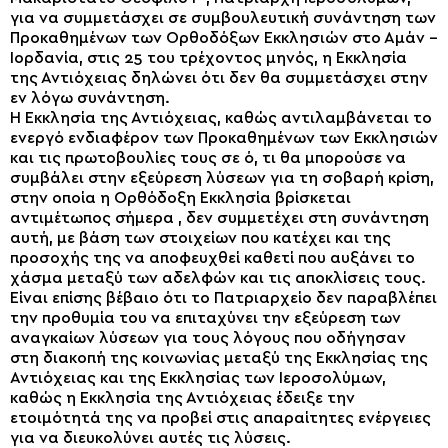
για να συμμετάσχει σε συμβουλευτική συνάντηση των
Προκαθημένων των Ορθοδόξων Εκκλησιών στο Αμάν –
Ιορδανία, στις 25 του τρέχοντος μηνός, η Εκκλησία
της Αντιόχειας δηλώνει ότι δεν θα συμμετάσχει στην
εν λόγω συνάντηση.
Η Εκκλησία της Αντιόχειας, καθώς αντιλαμβάνεται το
ενεργό ενδιαφέρον των Προκαθημένων των Εκκλησιών
και τις πρωτοβουλίες τους σε ό, τι θα μπορούσε να
συμβάλει στην εξεύρεση λύσεων για τη σοβαρή κρίση,
στην οποία η Ορθόδοξη Εκκλησία βρίσκεται
αντιμέτωπος σήμερα , δεν συμμετέχει στη συνάντηση
αυτή, με βάση των στοιχείων που κατέχει και της
προσοχής της να αποφευχθεί καθετί που αυξάνει το
χάσμα μεταξύ των αδελφών και τις αποκλίσεις τους.
Είναι επίσης βέβαιο ότι το Πατριαρχείο δεν παραβλέπει
την προθυμία του να επιταχύνει την εξεύρεση των
αναγκαίων λύσεων για τους λόγους που οδήγησαν
στη διακοπή της κοινωνίας μεταξύ της Εκκλησίας της
Αντιόχειας και της Εκκλησίας των Ιεροσολύμων,
καθώς η Εκκλησία της Αντιόχειας έδειξε την
ετοιμότητά της να προβεί στις απαραίτητες ενέργειες
για να διευκολύνει αυτές τις λύσεις.