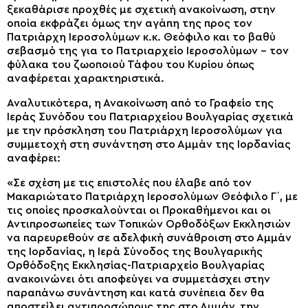
ξεκαθάρισε προχθές με σχετική ανακοίνωση, στην
οποία εκφράζει όμως την αγάπη της προς τον
Πατριάρχη Ιεροσολύμων κ.κ. Θεόφιλο και το βαθύ
σεβασμό της για το Πατριαρχείο Ιεροσολύμων – τον
φύλακα του ζωοποιού Τάφου του Κυρίου όπως
αναφέρεται χαρακτηριστικά.
Αναλυτικότερα, η Ανακοίνωση από το Γραφείο της
Ιεράς Συνόδου του Πατριαρχείου Βουλγαρίας σχετικά
με την πρόσκληση του Πατριάρχη Ιεροσολύμων για
συμμετοχή στη συνάντηση στο Αμμάν της Ιορδανίας
αναφέρει:
«Σε σχέση με τις επιστολές που έλαβε από τον
Μακαριώτατο Πατριάρχη Ιεροσολύμων Θεόφιλο Γ΄, με
τις οποίες προσκαλούνται οι Προκαθήμενοι και οι
Αντιπροσωπείες των Τοπικών Ορθοδόξων Εκκλησιών
να παρευρεθούν σε αδελφική συνάθροιση στο Αμμάν
της Ιορδανίας, η Ιερά Σύνοδος της Βουλγαρικής
Ορθόδοξης Εκκλησίας-Πατριαρχείο Βουλγαρίας
ανακοινώνει ότι αποφεύγει να συμμετάσχει στην
παραπάνω συνάντηση και κατά συνέπεια δεν θα
αποστείλει αντιπροσώπους της στο Αμμάν, την