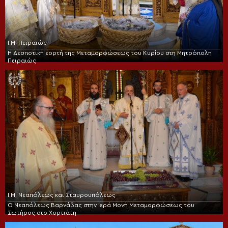
Ι.Μ. Πειραιώς
Η Δεσποτική εορτή της Μεταμορφώσεως του Κυρίου στη Μητρόπολη
Πειραιώς
Ι.Μ. Νεαπόλεως και Σταυρουπόλεως
Ο Νεαπόλεως Βαρνάβας στην Ιερά Μονή Μεταμορφώσεως του
Σωτήρος στο Χορτιάτη