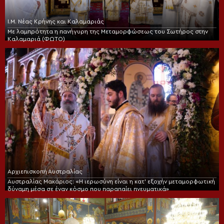
Ι.Μ. Νέας Κρήνης και Καλαμαριάς
Με λαμπρότητα η πανήγυρη της Μεταμορφώσεως του Σωτήρος στην
Καλαμαριά (ΦΩΤΟ)
Αρχιεπισκοπή Αυστραλίας
Αυστραλίας Μακάριος: «Η ιερωσύνη είναι η κατ’ εξοχήν μεταμορφωτική
δύναμη μέσα σε έναν κόσμο που παραπαίει πνευματικά»