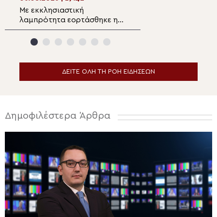
Με εκκλησιαστική
Ιερές Παρακλήσε
λαμπρότητα εορτάσθηκε η
Υπεραγία Θεοτό
Μεταμόρφωση του Σωτήρος
Μητρόπολη Κορί
στην Ιερά Μητρόπολη
Κορίνθου
ΔΕΙΤΕ ΟΛΗ ΤΗ ΡΟΗ ΕΙΔΗΣΕΩΝ
Δημοφιλέστερα Άρθρα