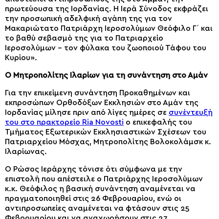
πρωτεύουσα της Ιορδανίας. Η Ιερά Σύνοδος εκφράζει
την προσωπική αδελφική αγάπη της για τον
Μακαριώτατο Πατριάρχη Ιεροσολύμων Θεόφιλο Γ΄ και
το βαθύ σεβασμό της για το Πατριαρχείο
Ιεροσολύμων – τον φύλακα του ζωοποιού Τάφου του
Κυρίου».
O Μητροπολίτης Ιλαρίων για τη συνάντηση στο Αμάν
Για την επικείμενη συνάντηση Προκαθημένων και
εκπροσώπων Ορθοδόξων Εκκλησιών στο Αμάν της
Ιορδανίας μίλησε πριν από λίγες ημέρες σε
συνέντευξή
του στο πρακτορείο Ria Novosti
ο επικεφαλής του
Τμήματος Εξωτερικών Εκκλησιαστικών Σχέσεων του
Πατριαρχείου Μόσχας, Μητροπολίτης Βολοκολάμσκ κ.
Ιλαρίωνας.
O Ρώσος Ιεράρχης τόνισε ότι σύμφωνα με την
επιστολή που απέστειλε ο Πατριάρχης Ιεροσολύμων
κ.κ. Θεόφιλος η βασική συνάντηση αναμένεται να
πραγματοποιηθεί στις 26 Φεβρουαρίου, ενώ οι
αντιπροσωπείες αναμένεται να φτάσουν στις 25
Φεβρουαρίου και να αναχωρήσουν στις 27.