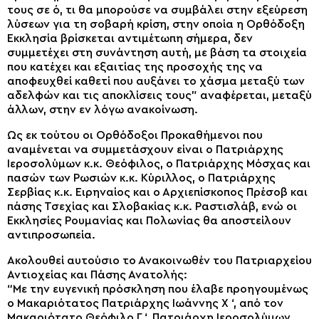
τους σε ό, τι θα μπορούσε να συμβάλει στην εξεύρεση
λύσεων για τη σοβαρή κρίση, στην οποία η Ορθόδοξη
Εκκλησία βρίσκεται αντιμέτωπη σήμερα, δεν
συμμετέχει στη συνάντηση αυτή, με βάση τα στοιχεία
που κατέχει και εξαιτίας της προσοχής της να
αποφευχθεί καθετί που αυξάνει το χάσμα μεταξύ των
αδελφών και τις αποκλίσεις τους” αναφέρεται, μεταξύ
άλλων, στην εν λόγω ανακοίνωση.
Ως εκ τούτου οι Ορθόδοξοι Προκαθήμενοι που
αναμένεται να συμμετάσχουν είναι ο Πατριάρχης
Ιεροσολύμων κ.κ. Θεόφιλος, ο Πατριάρχης Μόσχας και
πασών των Ρωσιών κ.κ. Κύριλλος, ο Πατριάρχης
Σερβίας κ.κ. Ειρηναίος και ο Αρχιεπίσκοπος Πρέσοβ και
πάσης Τσεχίας και Σλοβακίας κ.κ. Ραστισλάβ, ενώ οι
Εκκλησίες Ρουμανίας και Πολωνίας θα αποστείλουν
αντιπροσωπεία.
Ακολουθεί αυτούσιο το Ανακοινωθέν του Πατριαρχείου
Αντιοχείας και Πάσης Ανατολής:
“Με την ευγενική πρόσκληση που έλαβε προηγουμένως
ο Μακαριότατος Πατριάρχης Ιωάννης Χ ‘, από τον
Μακαριότατο Θεόφιλο Γ ‘, Πατριάρχη Ιεροσολύμων,