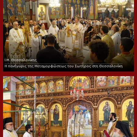
Ι.Μ. Θεσσαλονίκης
Η πανήγυρις της Μεταμορφώσεως του Σωτήρος στη Θεσσαλονίκη