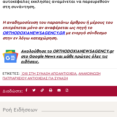
αυτοκέφαλες εκκλησίες αναμένεται να παρευρεθούν
στη συνάντηση.
H αναδημοσίευση του παραπάνω άρθρου ή μέρους του
επιτρέπεται μόνο αν αναφέρεται ως πηγή το
ORTHODOXIANEWSAGENCY.GR
με ενεργό σύνδεσμο
στην εν λόγω καταχώρηση.
Ακολούθησε το ORTHODOXIANEWSAGENCY.gr
στο Google News και μάθε πρώτος όλες τις
ειδήσεις.
ΕΤΙΚΈΤΕΣ:
¨ΟΧΙ ΣΤΗ ΣΎΝΑΞΗ ΑΠΌΑΝΤΙΌΧΕΙΑ
,
ΑΝΑΚΟΊΝΩΣΗ
ΠΑΤΡΙΑΡΧΕΊΟΥ ΑΝΤΙΟΧΕΊΑΣ ΓΙΑ ΣΎΝΑΞΗ
Διαδώστε:
Ροή Ειδήσεων