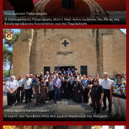
Οικουμενικό Πατριαρχείο
Ο Οικουμενικός Πατριάρχης στον I. Ναό Αγίου Ιωάννου της Ρίλας της
Βουλγαροφώνου Κοινότητος για την Παράκληση
Πατριαρχείο Ιεροσολύμων
Η εορτή του Προφήτη Ηλία στο χωριό Μααλούλε της Ναζαρέτ