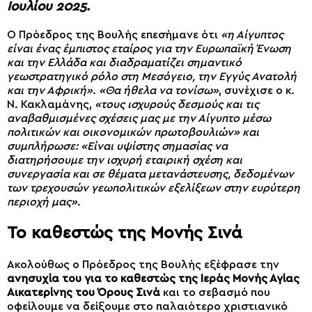
Ιουλίου 2025.
O Πρόεδρος της Βουλής επεσήμανε ότι
«η Αίγυπτος
είναι ένας έμπιστος εταίρος για την Ευρωπαϊκή Ένωση
και την Ελλάδα και διαδραματίζει σημαντικό
γεωστρατηγικό ρόλο στη Μεσόγειο, την Εγγύς Ανατολή
και την Αφρική»
.
«Θα ήθελα να τονίσω»
, συνέχισε ο κ.
Ν. Κακλαμάνης,
«τους ισχυρούς δεσμούς και τις
αναβαθμισμένες σχέσεις μας με την Αίγυπτο μέσω
πολιτικών και οικονομικών πρωτοβουλιών» και
συμπλήρωσε: «Είναι υψίστης σημασίας να
διατηρήσουμε την ισχυρή εταιρική σχέση και
συνεργασία και σε θέματα μετανάστευσης, δεδομένων
των τρεχουσών γεωπολιτικών εξελίξεων στην ευρύτερη
περιοχή μας».
Το καθεστώς της Μονής Σινά
Ακολούθως ο Πρόεδρος της Βουλής εξέφρασε την
ανησυχία του για το καθεστώς της Ιεράς Μονής Αγίας
Αικατερίνης του Όρους Σινά
και το σεβασμό που
οφείλουμε να δείξουμε στο παλαιότερο χριστιανικό