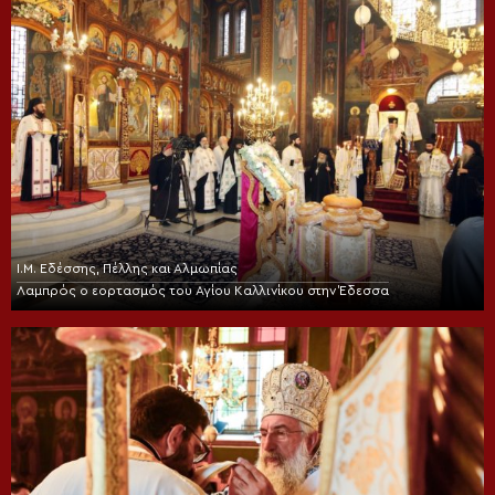
Ι.Μ. Εδέσσης, Πέλλης και Αλμωπίας
Λαμπρός ο εορτασμός του Αγίου Καλλινίκου στην Έδεσσα