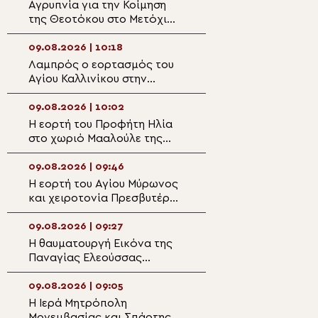
Αγρυπνία για την Κοίμηση
Η πανήγυρις της
της Θεοτόκου στο Μετόχι
Μονής Παναγίας
της Σίμωνος Πέτρας στο
Εικοσιφοινίσσης
Βύρωνα
09.08.2026 | 10:18
09.08.2026 | 08:
Λαμπρός ο εορτασμός του
Ο Μητροπολίτης
Αγίου Καλλινίκου στην
Αρκαλοχωρίου σ
Έδεσσα
Ναό Αγίας Παρα
Κατωφύγι
09.08.2026 | 10:02
09.08.2026 | 08:
Η εορτή του Προφήτη Ηλία
9 Αυγούστου: Εο
στο χωριό Μααλούλε της
Απόστολος Ματθ
Ναζαρέτ
09.08.2026 | 09:46
09.08.2026 | 06:4
Η εορτή του Αγίου Μύρωνος
ΖΩΝΤΑΝΑ: Όρθρο
και χειροτονία Πρεσβυτέρου
Λειτουργία από 
στο Ηράκλειο
Ναό Αγίου Γεωργ
Παπάγου – Ψάλλε
09.08.2026 | 09:27
08.08.2026 | 22:
Ελληνική Βυζαντ
Η θαυματουργή Εικόνα της
Πανηγυρίζει η Μ
(ΒΙΝΤΕΟ)
Παναγίας Ελεούσσας
Αγίου Λαυρεντίο
Πάτμου
09.08.2026 | 09:05
08.08.2026 | 21:4
Η Ιερά Μητρόπολη
Άγιος Καλλίνικο
Μονεμβασίας και Σπάρτης
Εδέσσης: Η θυσία