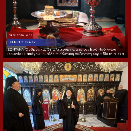
09.08.2026 | 6:45
PEMPTOUSIA TV
ΖΩΝΤΑΝΑ: Όρθρος και Θεία Λειτουργία από τον Ιερό Ναό Αγίου
Γεωργίου Παπάγου – Ψάλλει η Ελληνική Βυζαντινή Χορωδία (ΒΙΝΤΕΟ)