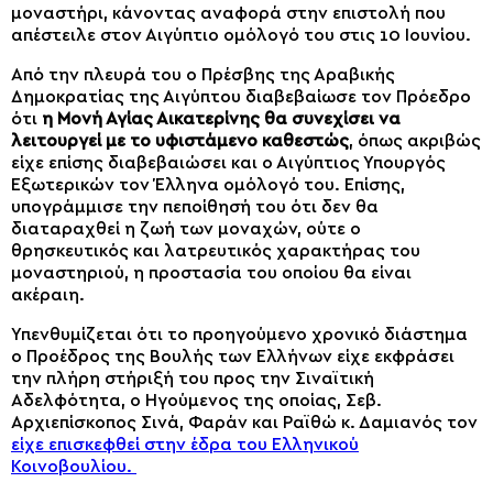
μοναστήρι, κάνοντας αναφορά στην επιστολή που
απέστειλε στον Αιγύπτιο ομόλογό του στις 10 Ιουνίου.
Από την πλευρά του ο Πρέσβης της Αραβικής
Δημοκρατίας της Αιγύπτου διαβεβαίωσε τον Πρόεδρο
ότι
η Μονή Αγίας Αικατερίνης θα συνεχίσει να
λειτουργεί με το υφιστάμενο καθεστώς
, όπως ακριβώς
είχε επίσης διαβεβαιώσει και ο Αιγύπτιος Υπουργός
Εξωτερικών τον Έλληνα ομόλογό του. Επίσης,
υπογράμμισε την πεποίθησή του ότι δεν θα
διαταραχθεί η ζωή των μοναχών, ούτε ο
θρησκευτικός και λατρευτικός χαρακτήρας του
μοναστηριού, η προστασία του οποίου θα είναι
ακέραιη.
Υπενθυμίζεται ότι το προηγούμενο χρονικό διάστημα
ο Προέδρος της Βουλής των Ελλήνων είχε εκφράσει
την πλήρη στήριξή του προς την Σιναϊτική
Αδελφότητα, ο Ηγούμενος της οποίας, Σεβ.
Αρχιεπίσκοπος Σινά, Φαράν και Ραϊθώ κ. Δαμιανός τον
είχε επισκεφθεί στην έδρα του Ελληνικού
Κοινοβουλίου.