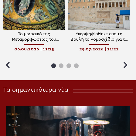
To μωσαϊκό της
Υπερψηφίσθηκε από τη
Μεταμορφώσεως του
Βουλή το νομοσχέδιο για τη
Σωτήρος στη Μονή Σινά
διαχείριση και ανάδειξη της
06.08.2026 | 11:25
29.07.2026 | 11:22
πολιτιστικής κληρονομιάς
Τα σημαντικότερα νέα