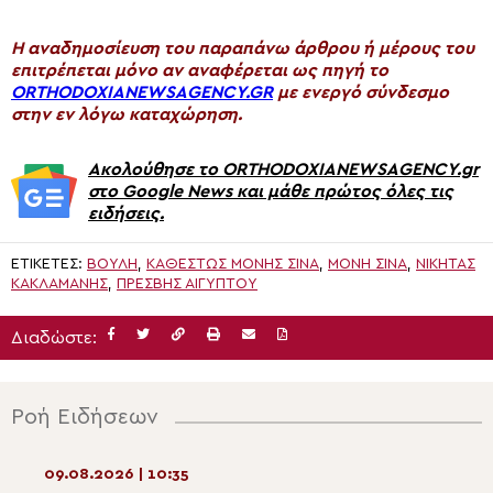
H αναδημοσίευση του παραπάνω άρθρου ή μέρους του
επιτρέπεται μόνο αν αναφέρεται ως πηγή το
ORTHODOXIANEWSAGENCY.GR
με ενεργό σύνδεσμο
στην εν λόγω καταχώρηση.
Ακολούθησε το ORTHODOXIANEWSAGENCY.gr
στο Google News και μάθε πρώτος όλες τις
ειδήσεις.
ΕΤΙΚΈΤΕΣ:
ΒΟΥΛΉ
,
ΚΑΘΕΣΤΏΣ ΜΟΝΉΣ ΣΙΝΆ
,
ΜΟΝΉ ΣΙΝΆ
,
ΝΙΚΉΤΑΣ
ΚΑΚΛΑΜΆΝΗΣ
,
ΠΡΈΣΒΗΣ ΑΙΓΎΠΤΟΥ
Διαδώστε:
Ροή Ειδήσεων
09.08.2026 | 10:35
09.08.2026 | 08: