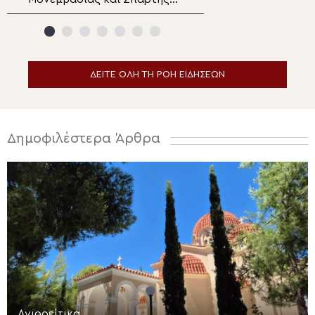
προσκαλεί και εφέτος τους
διακρίνη την Αρ
Ομογενείς
μου ζωήν!
ΔΕΙΤΕ ΟΛΗ ΤΗ ΡΟΗ ΕΙΔΗΣΕΩΝ
Δημοφιλέστερα Άρθρα
Αγιορείτικα