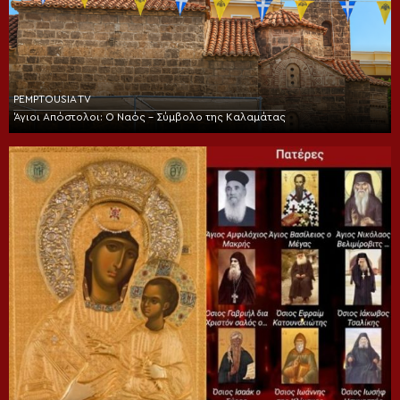
PEMPTOUSIA TV
Άγιοι Απόστολοι: Ο Ναός – Σύμβολο της Καλαμάτας