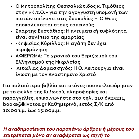
Ο Μητροπολίτης Θεσσαλιώτιδος κ. Τιμόθεος
στην «Κ.τ.Ο.» για την αγόγγυστη υπομονή των
πιστών απέναντι στις δυσκολίες – Ο Θεός
αποκαλύπτεται στους ταπεινούς
Σπάρτης Ευστάθιος: Η πνευματική τυφλότητα
είναι συνέπεια της αμαρτίας
-Κηφισίας Κύριλλος: Η αγάπη δεν έχει
περιφρόνηση
ΑΦΙΕΡΩΜΑ: Το χρονικό του Ξεριζωμού του
Ελληνισμού της ΜικρΑσίας
Αιτωλίας Δαμασκηνός: Η Θ. Λειτουργία είναι
ένωση με τον Αναστημένο Χριστό
Για παλαιότερα βιβλία και εικόνες που κυκλοφόρησαν
με το φύλλο της Κιβωτού, πληροφορίες και
παραγγελίες, επικοινωνήστε στο τηλ. 210 6923211,
books@ikivotos.gr
Καθημερινά, εκτός Σ/Κ από
10:00π.μ. έως 15:00μ.μ.
H αναδημοσίευση του παραπάνω άρθρου ή μέρους του
επιτρέπεται μόνο αν αναφέρεται ως πηγή το