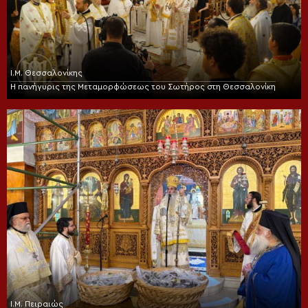
Ι.Μ. Θεσσαλονίκης
Η πανήγυρις της Μεταμορφώσεως του Σωτήρος στη Θεσσαλονίκη
Ι.Μ. Πειραιώς