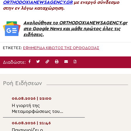
ORTHODOXIANEWSAGENCY.GR
με ενεργό σύνδεσμο
στην εν λόγω καταχώρηση.
Ακολούθησε το ORTHODOXIANEWSAGENCY.gr
στο Google News και μάθε πρώτος όλες τις
ειδήσεις.
ΕΤΙΚΈΤΕΣ:
ΕΦΗΜΕΡΊΔΑ ΚΙΒΩΤΌΣ ΤΗΣ ΟΡΘΟΔΟΞΊΑΣ
Διαδώστε:
Ροή Ειδήσεων
06.08.2026 | 22:00
06.08.2026 | 20:2
Η γιορτή της
Μέγας Αρχιερατ
Μεταμορφώσεως του
Εσπερινός της ε
Σωτήρος στον ιερό βράχο
Μεταμορφώσεως 
της Πρασινάδας Δράμας
στην Κάτω Μερά
06.08.2026 | 21:46
06.08.2026 | 20:0
Πανηγυρίζει ο
Πανηγύρισε το Ι