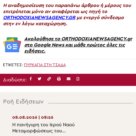
H αναδημοσίευση του παραπάνω άρθρου ή μέρους του
επιτρέπεται μόνο αν αναφέρεται ως πηγή το
ORTHODOXIANEWSAGENCY.GR
με ενεργό σύνδεσμο
στην εν λόγω καταχώρηση.
Ακολούθησε το ORTHODOXIANEWSAGENCY.gr
στο Google News και μάθε πρώτος όλες τις
ειδήσεις.
ΕΤΙΚΈΤΕΣ:
ΠΥΡΚΑΓΙΆ ΣΤΗ ΤΣΆΔΑ
Διαδώστε:
Ροή Ειδήσεων
08.08.2026 | 08:26
07.08.2026 | 21:2
Η πανήγυρη του Ιερού Ναού
Η εορτή της Κοι
Μεταμορφώσεως του
Αγίας Άννης στα