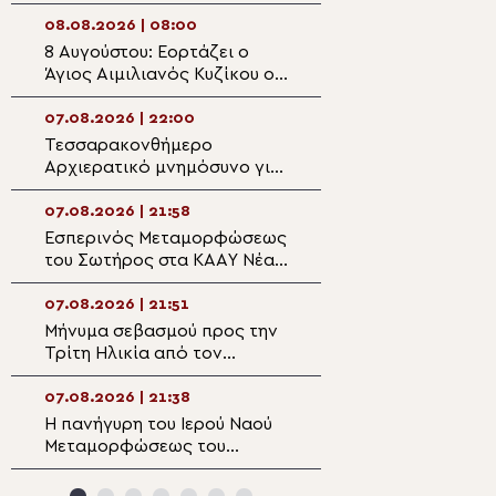
Σωτήρος στην Παραλία
Οφρυνίου
08.08.2026 | 08:00
07.08.2026 | 21:0
8 Αυγούστου: Εορτάζει ο
Δισαρχιερατικό
Άγιος Αιμιλιανός Κυζίκου ο
στον πανηγυρίζ
Ομολογητής
Μητροπολιτικό 
Μεταμορφώσεως
07.08.2026 | 22:00
07.08.2026 | 20:5
Σωτήρος στην Ε
Τεσσαρακονθήμερο
Η εορτή του Αγίο
Αρχιερατικό μνημόσυνο για
Νεομάρτυρος Χρ
τον π. Δημήτριο Μαρτσούκο
εκ Πρεβέζης
στον Άγιο Ιωάννη Απιδέας
07.08.2026 | 21:58
07.08.2026 | 20:3
Εσπερινός Μεταμορφώσεως
Ο Ύδρας Εφραίμ
του Σωτήρος στα ΚΑΑΥ Νέας
πανηγυρίζουσα ε
Περάμου
Μεταμορφώσεως
Σωτήρος στην Αί
07.08.2026 | 21:51
07.08.2026 | 20:
Μήνυμα σεβασμού προς την
Επίσκεψη του Υ
Τρίτη Ηλικία από τον
Ναυτιλίας και Ν
Μητροπολίτη Σπάρτης στη
Πολιτικής στον 
Ρειχέα
Λέρου
07.08.2026 | 21:38
07.08.2026 | 20:
Η πανήγυρη του Ιερού Ναού
Πρώτη Παράκλησ
Μεταμορφώσεως του
Ναό της Παναγία
Σωτήρος στη Λέρο
Κάστρου Λέρου