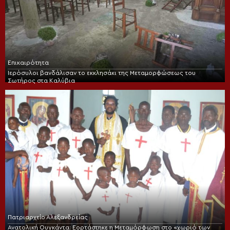
Επικαιρότητα
Ιερόσυλοι βανδάλισαν το εκκλησάκι της Μεταμορφώσεως του
Σωτήρος στα Καλύβια
Πατριαρχείο Αλεξανδρείας
Ανατολική Ουγκάντα: Εορτάστηκε η Μεταμόρφωση στο «χωριό των