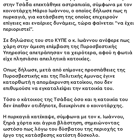
στην Τσάδα επεκτάθηκε αστραπιαία, σύμφωνα με τον
κοινοτάρχη Μάριο Ιωάννου, ο οποίος δήλωσε πως η
πυρκαγιά, για κατάσβεση της οποίας επιχειρούν
επίγειες και εναέριες δυνάμεις, τώρα φαίνεται “να έχει
περιοριστεί”.
Σε δηλώσεις του στο ΚΥΠΕ ο κ. Ιωάννου ανέφερε πως
χάρη στην άμεση επέμβαση της Πυροσβεστικής
Υπηρεσίας απετράπησαν τα χειρότερα, αφού η φωτιά
είχε πλησιάσει απειλητικά κατοικίες.
Οπως δήλωσε, μετά από επίμονες προσπάθειες της
Πυροσβεστικής και της Πολιτικής Αμυνας έγινε
κατορθωτή η απομάκρυνση κατοίκου, που δεν
επιθυμούσε να εγκαταλείψει την κατοικία του.
Τόσο ο κάτοικος της Τσάδας όσο και η κατοικία του
δεν έπαθαν οτιδήποτε, διευκρίνισε ο κοινοτάρχης.
Η πυρκαγιά κατέκαψε, σύμφωνα με τον κ. Ιωάννου,
ξηρά χόρτα και άγρια βλάστηση, σημειώνοντας
ωστόσο πως λόγω του δύσβατου της περιοχής το
έργο της κατάσβεσης κατέστη δύσκολο.