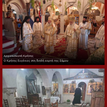
Αρχιεπισκοπή Κρήτης
Ο Κρήτης Ευγένιος στη διπλή εορτή της Σάμου