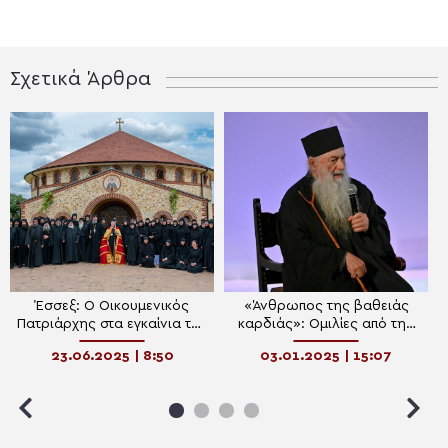
Σχετικά Άρθρα
Έσσεξ: Ο Οικουμενικός
«Άνθρωπος της βαθειάς
Πατριάρχης στα εγκαίνια του
καρδιάς»: Ομιλίες από την
νεόδμητου Ναού του Οσίου
τιμητική Ημερίδα για τον
23.06.2025 | 8:50
03.01.2025 | 15:07
Σωφρονίου του Αθωνίτου
Αρχιμανδρίτη Ζαχαρία
(ΒΙΝΤΕΟ)