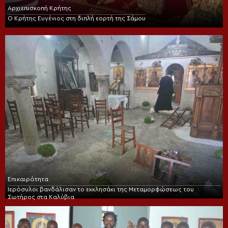
Αρχιεπισκοπή Κρήτης
Ο Κρήτης Ευγένιος στη διπλή εορτή της Σάμου
Επικαιρότητα
Ιερόσυλοι βανδάλισαν το εκκλησάκι της Μεταμορφώσεως του
Σωτήρος στα Καλύβια