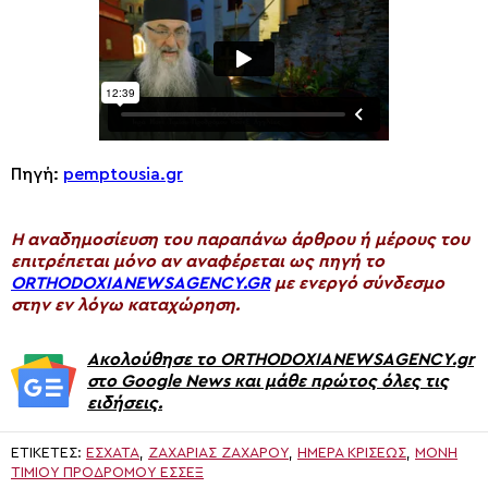
Πηγή:
pemptousia.gr
H αναδημοσίευση του παραπάνω άρθρου ή μέρους του
επιτρέπεται μόνο αν αναφέρεται ως πηγή το
ORTHODOXIANEWSAGENCY.GR
με ενεργό σύνδεσμο
στην εν λόγω καταχώρηση.
Ακολούθησε το ORTHODOXIANEWSAGENCY.gr
στο Google News και μάθε πρώτος όλες τις
ειδήσεις.
ΕΤΙΚΈΤΕΣ:
ΈΣΧΑΤΑ
,
ΖΑΧΑΡΊΑΣ ΖΑΧΆΡΟΥ
,
ΗΜΈΡΑ ΚΡΊΣΕΩΣ
,
ΜΟΝΉ
ΤΙΜΊΟΥ ΠΡΟΔΡΌΜΟΥ ΈΣΣΕΞ