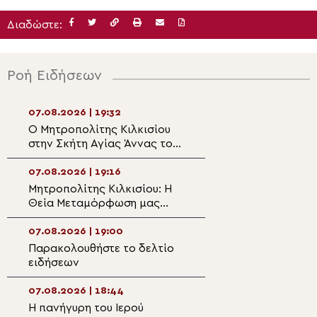
Διαδώστε:
Ροή Ειδήσεων
07.08.2026 | 19:32
07.08.2026 | 17:5
Ο Μητροπολίτης Κιλκισίου
Η εορτή της Θεί
στην Σκήτη Αγίας Άννας του
Μεταμορφώσεως 
Αγίου Όρους
Μονή Μεγάλου 
Σύμης
07.08.2026 | 19:16
07.08.2026 | 17:3
Μητροπολίτης Κιλκισίου: Η
Πλήθος πιστών σ
Θεία Μεταμόρφωση μας
της Θείας Μετ
καλεί να μεταμορφώσουμε
στο Κιλκίς
τη ζωή μας
07.08.2026 | 19:00
07.08.2026 | 17:2
Παρακολουθήστε το δελτίο
Ο Αρκαλοχωρίου
ειδήσεων
στην εκδήλωση γ
χρόνια από την 
Εθνικής Αντίστα
07.08.2026 | 18:44
07.08.2026 | 17:0
Φιλίππους Μονο
Η πανήγυρη του Ιερού
Η Δεσποτική εορ