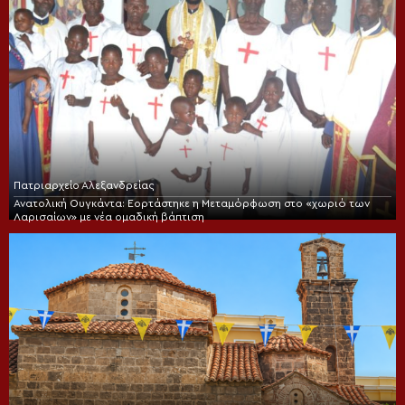
Πατριαρχείο Αλεξανδρείας
Ανατολική Ουγκάντα: Εορτάστηκε η Μεταμόρφωση στο «χωριό των
Λαρισαίων» με νέα ομαδική βάπτιση