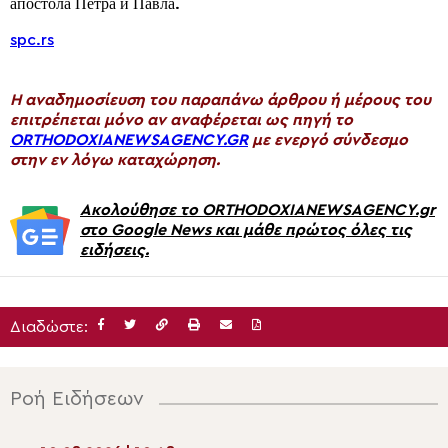
апостола Петра и Павла.
spc.rs
H αναδημοσίευση του παραπάνω άρθρου ή μέρους του
επιτρέπεται μόνο αν αναφέρεται ως πηγή το
ORTHODOXIANEWSAGENCY.GR
με ενεργό σύνδεσμο
στην εν λόγω καταχώρηση.
Ακολούθησε το ORTHODOXIANEWSAGENCY.gr
στο Google News και μάθε πρώτος όλες τις
ειδήσεις.
Διαδώστε:
Ροή Ειδήσεων