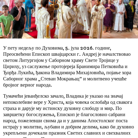
У пету недељу по Духовима, 5. јула 2026. године,
Преосвећени Епископ швајцарски г. Андреј је началствовао
светом Литургијом у Саборном храму Свете Тројице у
Цириху, уз саслужење протојереја Бранимира Петковића и
Ђорђа Лукића, ђакона Владимира Михајловића, појање хора
Саборног храма „Стеван Мокрањац“ и молитвено учешће
бројног верног народа.
Тумачећи јеванђелско зачало, Владика је указао на значај
непоколебиве вере у Христа, која човека ослобађа од свакога
страха и дарује му истинску духовну слободу и мир. По
завршетку богослужења, Епископ је благословио сабрани
народ, пожелевши свима да и у данима Апостолског поста
истрају у молитви, љубави и добрим делима, како би духовно
укрепљени дочекали празник Светих славних и свехвалних