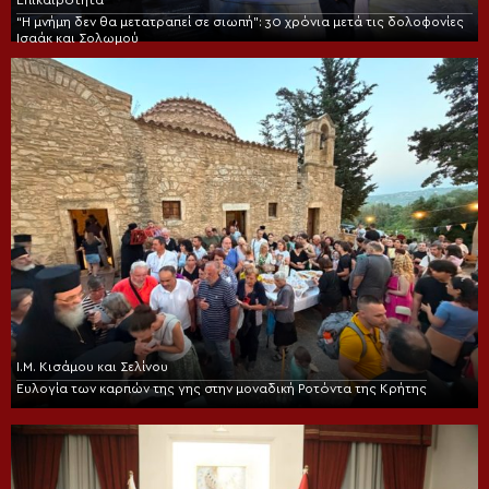
“Η μνήμη δεν θα μετατραπεί σε σιωπή”: 30 χρόνια μετά τις δολοφονίες
Ισαάκ και Σολωμού
Ι.Μ. Κισάμου και Σελίνου
Ευλογία των καρπών της γης στην μοναδική Ροτόντα της Κρήτης