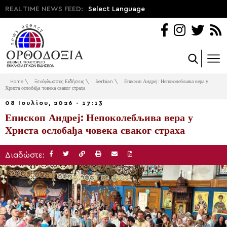
REAL TIME NEWS FEED:
Select Language
Home
\
Ξενόγλωσσες Ειδήσεις
\
Serbian
\
Епископ Андреј: Непоколебљива вера у
Христа ослобађа човека сваког страха
08 Ιουλίου, 2026 - 17:13
Епископ Андреј: Непоколебљива вера у
Христа ослобађа човека сваког страха
Διαδώστε: