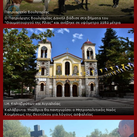
Πατριαρχείο Βουλγαρίας
Ο Πατριάρχης Βουλγαρίας Δανιήλ βάδισε στα βήματα του
“Θαυματουργού της Ρίλας” και ανέβηκε σε υψόμετρο 2282 μέτρα
Ι.Μ. Καλαβρύτων και Αιγιαλείας
Καλάβρυτα: Υπαίθρια θα πανηγυρίσει ο Μητροπολιτικός Ναός
Κοιμήσεως της Θεοτόκου για λόγους ασφαλείας