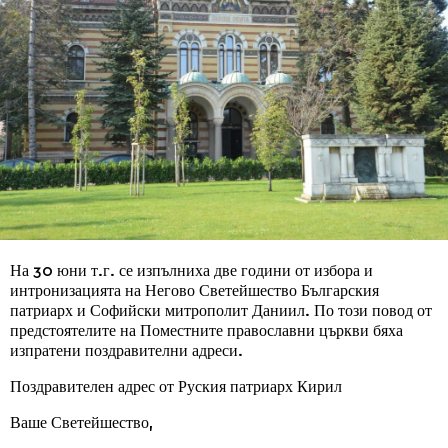
На 30 юни т.г. се изпълниха две години от избора и
интронизацията на Негово Светейшество Българския
патриарх и Софийски митрополит Даниил. По този повод от
предстоятелите на Поместните православни църкви бяха
изпратени поздравителни адреси.
Поздравителен адрес от Руския патриарх Кирил
Ваше Светейшество,