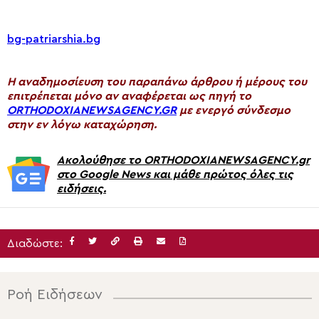
bg-patriarshia.bg
H αναδημοσίευση του παραπάνω άρθρου ή μέρους του
επιτρέπεται μόνο αν αναφέρεται ως πηγή το
ORTHODOXIANEWSAGENCY.GR
με ενεργό σύνδεσμο
στην εν λόγω καταχώρηση.
Ακολούθησε το ORTHODOXIANEWSAGENCY.gr
στο Google News και μάθε πρώτος όλες τις
ειδήσεις.
Διαδώστε:
Ροή Ειδήσεων