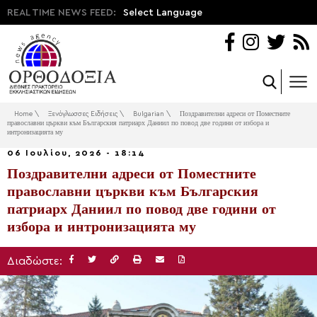
REAL TIME NEWS FEED:
Select Language
Home
\
Ξενόγλωσσες Ειδήσεις
\
Bulgarian
\
Поздравителни адреси от Поместните
православни църкви към Българския патриарх Даниил по повод две години от избора и
интронизацията му
06 Ιουλίου, 2026 - 18:14
Поздравителни адреси от Поместните
православни църкви към Българския
патриарх Даниил по повод две години от
избора и интронизацията му
Διαδώστε: