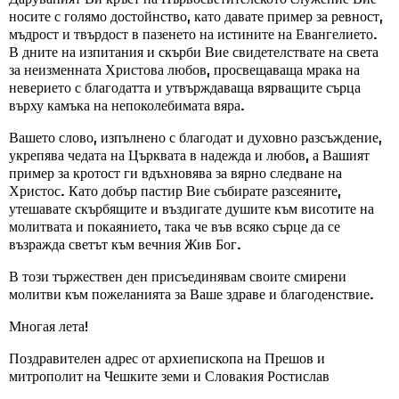
носите с голямо достойнство, като давате пример за ревност,
мъдрост и твърдост в пазенето на истините на Евангелието.
В дните на изпитания и скърби Вие свидетелствате на света
за неизменната Христова любов, просвещаваща мрака на
неверието с благодатта и утвърждаваща вярващите сърца
върху камъка на непоколебимата вяра.
Вашето слово, изпълнено с благодат и духовно разсъждение,
укрепява чедата на Църквата в надежда и любов, а Вашият
пример за кротост ги вдъхновява за вярно следване на
Христос. Като добър пастир Вие събирате разсеяните,
утешавате скърбящите и въздигате душите към висотите на
молитвата и покаянието, така че във всяко сърце да се
възражда светът към вечния Жив Бог.
В този тържествен ден присъединявам своите смирени
молитви към пожеланията за Ваше здраве и благоденствие.
Многая лета!
Поздравителен адрес от архиепископа на Прешов и
митрополит на Чешките земи и Словакия Ростислав