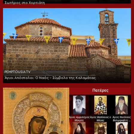
Σωτήρος στο Χορτιάτη
PEMPTOUSIA TV
Άγιοι Απόστολοι: Ο Ναός – Σύμβολο της Καλαμάτας