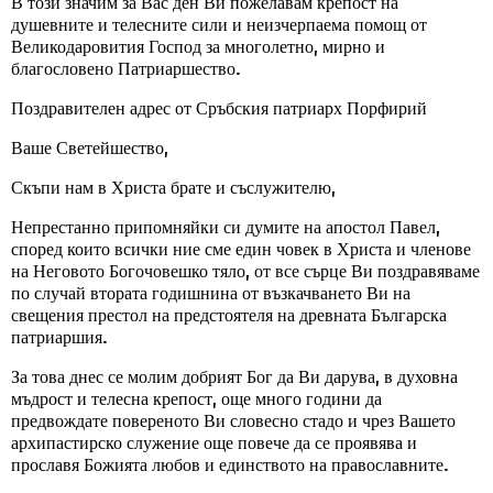
В този значим за Вас ден Ви пожелавам крепост на
душевните и телесните сили и неизчерпаема помощ от
Великодаровития Господ за многолетно, мирно и
благословено Патриаршество.
Поздравителен адрес от Сръбския патриарх Порфирий
Ваше Светейшество,
Скъпи нам в Христа брате и съслужителю,
Непрестанно припомняйки си думите на апостол Павел,
според които всички ние сме един човек в Христа и членове
на Неговото Богочовешко тяло, от все сърце Ви поздравяваме
по случай втората годишнина от възкачването Ви на
свещения престол на предстоятеля на древната Българска
патриаршия.
За това днес се молим добрият Бог да Ви дарува, в духовна
мъдрост и телесна крепост, още много години да
предвождате повереното Ви словесно стадо и чрез Вашето
архипастирско служение още повече да се проявява и
прославя Божията любов и единството на православните.