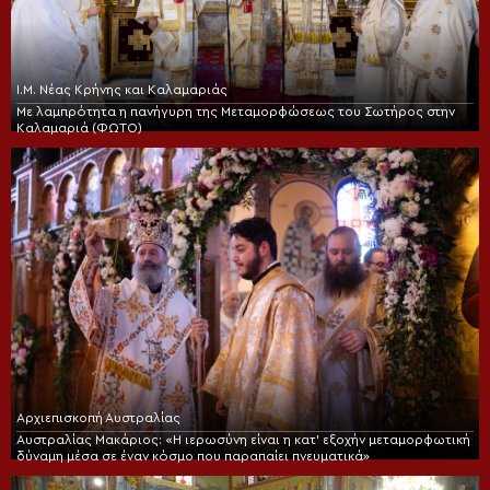
Ι.Μ. Νέας Κρήνης και Καλαμαριάς
Με λαμπρότητα η πανήγυρη της Μεταμορφώσεως του Σωτήρος στην
Καλαμαριά (ΦΩΤΟ)
Αρχιεπισκοπή Αυστραλίας
Αυστραλίας Μακάριος: «Η ιερωσύνη είναι η κατ’ εξοχήν μεταμορφωτική
δύναμη μέσα σε έναν κόσμο που παραπαίει πνευματικά»