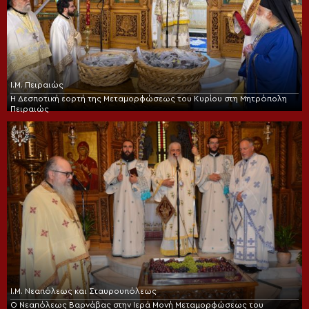
Ι.Μ. Πειραιώς
Η Δεσποτική εορτή της Μεταμορφώσεως του Κυρίου στη Μητρόπολη
Πειραιώς
Ι.Μ. Νεαπόλεως και Σταυρουπόλεως
Ο Νεαπόλεως Βαρνάβας στην Ιερά Μονή Μεταμορφώσεως του