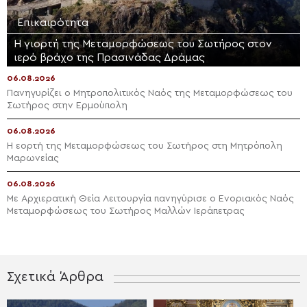
Επικαιρότητα
Η γιορτή της Μεταμορφώσεως του Σωτήρος στον
ιερό βράχο της Πρασινάδας Δράμας
06.08.2026
Πανηγυρίζει ο Μητροπολιτικός Ναός της Μεταμορφώσεως του
Σωτήρος στην Ερμούπολη
06.08.2026
Η εορτή της Μεταμορφώσεως του Σωτήρος στη Μητρόπολη
Μαρωνείας
06.08.2026
Με Αρχιερατική Θεία Λειτουργία πανηγύρισε ο Ενοριακός Ναός
Μεταμορφώσεως του Σωτήρος Μαλλών Ιεράπετρας
Σχετικά Άρθρα