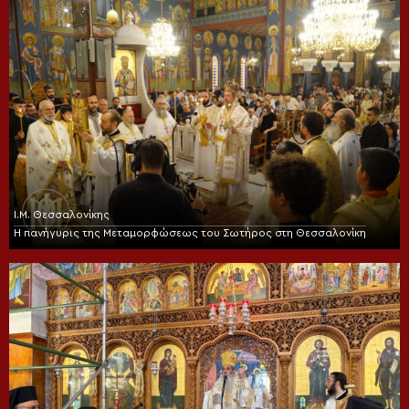
Ι.Μ. Θεσσαλονίκης
Η πανήγυρις της Μεταμορφώσεως του Σωτήρος στη Θεσσαλονίκη