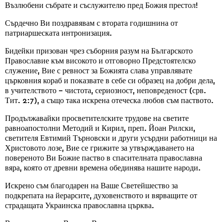
Възлюбени събрате и съслужителю пред Божия престол!
Сърдечно Ви поздравявам с втората годишнина от
патриаршеската интронизация.
Бидейки призован чрез съборния разум на Българското
Православие към високото и отговорно Предстоятелско
служение, Вие с ревност за Божията слава управлявате
църковния кораб и показвате в себе си образец на добри дела,
в учителството – чистота, сериозност, неповреденост (срв.
Тит. 2:7), а също така искрена отеческа любов съм паството.
Продължавайки просветителските трудове на светите
равноапостолни Методий и Кирил, преп. Йоан Рилски,
светителя Евтимий Търновски и други усърдни работници на
Христовото лозе, Вие се грижите за утвърждаването на
повереното Ви Божие паство в спасителната православна
вяра, която от древни времена обединява нашите народи.
Искрено съм благодарен на Ваше Светейшество за
подкрепата на йерарсите, духовенството и вярващите от
страдащата Украинска православна църква.