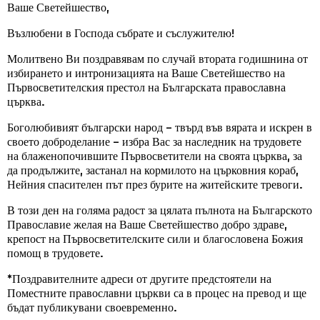
Ваше Светейшество,
Възлюбени в Господа събрате и съслужителю!
Молитвено Ви поздравявам по случай втората годишнина от
избирането и интронизацията на Ваше Светейшество на
Първосветителския престол на Българската православна
църква.
Боголюбивият български народ – твърд във вярата и искрен в
своето доброделание – избра Вас за наследник на трудовете
на блаженопочившите Първосветители на своята църква, за
да продължите, застанал на кормилото на църковния кораб,
Нейния спасителен път през бурите на житейските тревоги.
В този ден на голяма радост за цялата пълнота на Българското
Православие желая на Ваше Светейшество добро здраве,
крепост на Първосветителските сили и благословена Божия
помощ в трудовете.
*Поздравителните адреси от другите предстоятели на
Поместните православни църкви са в процес на превод и ще
бъдат публикувани своевременно.