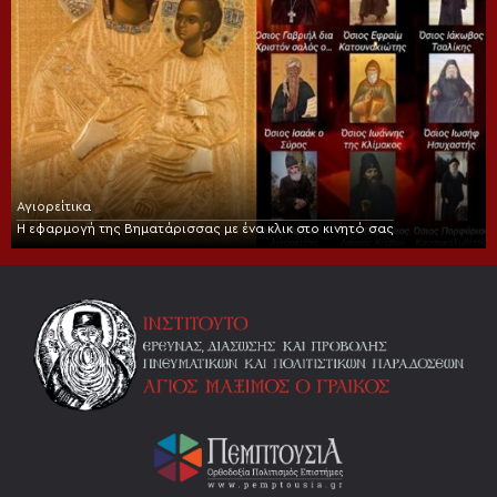
Αγιορείτικα
Η εφαρμογή της Βηματάρισσας με ένα κλικ στο κινητό σας