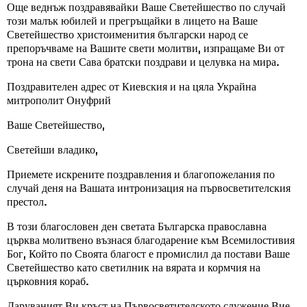
Още веднъж поздравявайки Ваше Светейшество по случай
този малък юбилей и прегръщайки в лицето на Ваше
Светейшество христоименития български народ се
препоръчваме на Вашите свети молитви, изпращаме Ви от
трона на свети Сава братски поздрави и целувка на мира.
Поздравителен адрес от Киевския и на цяла Украйна
митрополит Онуфрий
Ваше Светейшество,
Светейши владико,
Приемете искрените поздравления и благопожелания по
случай деня на Вашата интронизация на първосветителския
престол.
В този благословен ден светата Българска православна
църква молитвено възнася благодарение към Всемилостивия
Бог, Който по Своята благост е промислил да постави Ваше
Светейшество като светилник на вярата и кормчия на
църковния кораб.
Даруваният Ви кръст на Първосветителското служение Вие