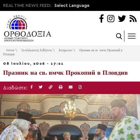
REAL TIME NEWS FEED:
Select Language
Home
\
Ξενόγλωσσες Ειδήσεις
\
Bulgarian
\
Празник на св. вмчк Прокопий в
Пловдив
08 Ιουλίου, 2026 - 17:21
Празник на св. вмчк Прокопий в Пловдив
Διαδώστε: