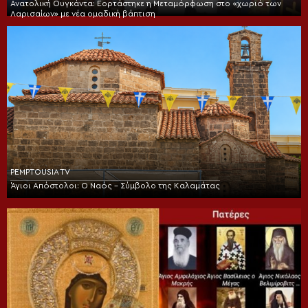
Ανατολική Ουγκάντα: Εορτάστηκε η Μεταμόρφωση στο «χωριό των
Λαρισαίων» με νέα ομαδική βάπτιση
PEMPTOUSIA TV
Άγιοι Απόστολοι: Ο Ναός – Σύμβολο της Καλαμάτας