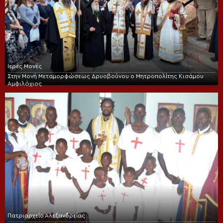
Ιερές Μονές
Στην Μονή Μεταμορφώσεως Δρυοβούνου ο Μητροπολίτης Κισάμου
Αμφιλόχιος
Πατριαρχείο Αλεξανδρείας