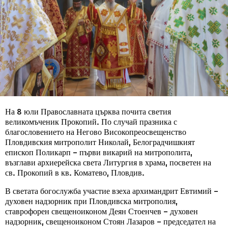
На 8 юли Православната църква почита светия
великомъченик Прокопий. По случай празника с
благословението на Негово Високопреосвещенство
Пловдивския митрополит Николай, Белоградчишкият
епископ Поликарп – първи викарий на митрополита,
възглави архиерейска света Литургия в храма, посветен на
св. Прокопий в кв. Коматево, Пловдив.
В светата богослужба участие взеха архимандрит Евтимий –
духовен надзорник при Пловдивска митрополия,
ставрофорен свещеноиконом Деян Стоенчев – духовен
надзорник, свещеноиконом Стоян Лазаров – председател на