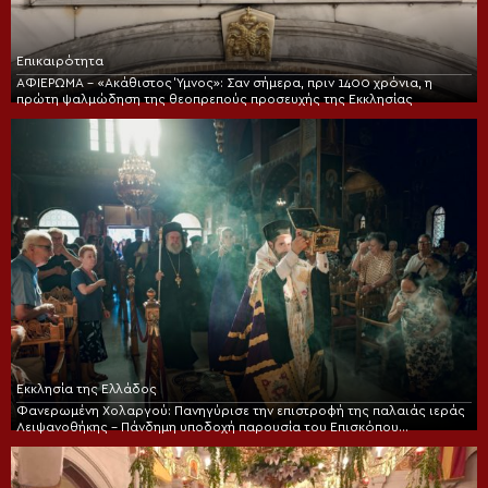
Επικαιρότητα
ΑΦΙΕΡΩΜΑ – «Ακάθιστος Ύμνος»: Σαν σήμερα, πριν 1400 χρόνια, η
πρώτη ψαλμώδηση της θεοπρεπούς προσευχής της Εκκλησίας
Εκκλησία της Ελλάδος
Φανερωμένη Χολαργού: Πανηγύρισε την επιστροφή της παλαιάς ιεράς
Λειψανοθήκης – Πάνδημη υποδοχή παρουσία του Επισκόπου
Χριστουπόλεως