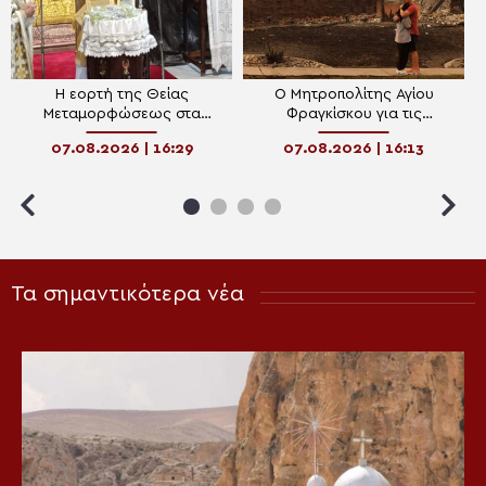
Η εορτή της Θείας
Ο Μητροπολίτης Αγίου
Μεταμορφώσεως στα
Φραγκίσκου για τις
Ιωάννινα
πυρκαγιές στο Σποκέιν και
07.08.2026 | 16:29
07.08.2026 | 16:13
την κοινότητα της Αγίας
Τριάδος
Τα σημαντικότερα νέα