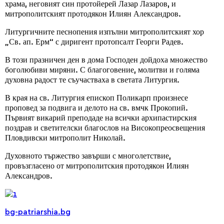
храма, неговият син протойерей Лазар Лазаров, и
митрополитският протодякон Илиян Александров.
Литургичните песнопения изпълни митрополитският хор
„Св. ап. Ерм“ с диригент протопсалт Георги Радев.
В този празничен ден в дома Господен дойдоха множество
боголюбиви миряни. С благоговение, молитви и голяма
духовна радост те съучастваха в светата Литургия.
В края на св. Литургия епископ Поликарп произнесе
проповед за подвига и делото на св. вмчк Прокопий.
Първият викарий преподаде на всички архипастирския
поздрав и светителски благослов на Високопреосвещения
Пловдивски митрополит Николай.
Духовното тържество завърши с многолетствие,
провъзгласено от митрополитския протодякон Илиян
Александров.
bg-patriarshia.bg