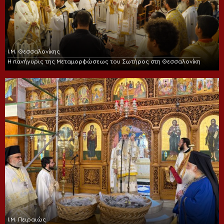
Ι.Μ. Θεσσαλονίκης
Η πανήγυρις της Μεταμορφώσεως του Σωτήρος στη Θεσσαλονίκη
Ι.Μ. Πειραιώς