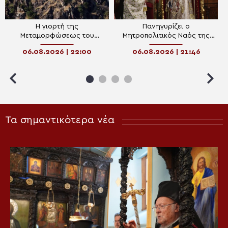
Η γιορτή της
Πανηγυρίζει ο
Μεταμορφώσεως του
Μητροπολιτικός Ναός της
Σωτήρος στον ιερό βράχο
Μεταμορφώσεως του
06.08.2026 | 22:00
06.08.2026 | 21:46
της Πρασινάδας Δράμας
Σωτήρος στην Ερμούπολη
Τα σημαντικότερα νέα