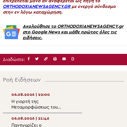
επιτρέπεται μόνο αν αναφέρεται ως πηγή το
ORTHODOXIANEWSAGENCY.GR
με ενεργό σύνδεσμο
στην εν λόγω καταχώρηση.
Ακολούθησε το ORTHODOXIANEWSAGENCY.gr
στο Google News και μάθε πρώτος όλες τις
ειδήσεις.
Διαδώστε:
Ροή Ειδήσεων
06.08.2026 | 22:00
06.08.2026 | 20:2
Η γιορτή της
Μέγας Αρχιερατ
Μεταμορφώσεως του
Εσπερινός της ε
Σωτήρος στον ιερό βράχο
Μεταμορφώσεως 
της Πρασινάδας Δράμας
στην Κάτω Μερά
06.08.2026 | 21:46
06.08.2026 | 20:0
Πανηγυρίζει ο
Πανηγύρισε το Ι