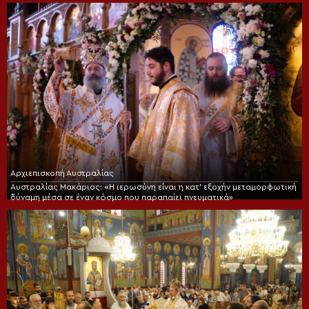
Αρχιεπισκοπή Αυστραλίας
Αυστραλίας Μακάριος: «Η ιερωσύνη είναι η κατ’ εξοχήν μεταμορφωτική
δύναμη μέσα σε έναν κόσμο που παραπαίει πνευματικά»