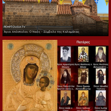
PEMPTOUSIA TV
Άγιοι Απόστολοι: Ο Ναός – Σύμβολο της Καλαμάτας