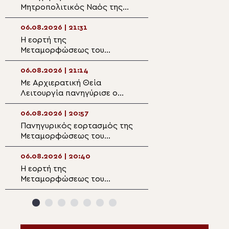
Μητροπολιτικός Ναός της
Παρεκκλήσιο τη
Μεταμορφώσεως του
Μεταμορφώσεως
Σωτήρος στην Ερμούπολη
Κατασκηνώσεις
06.08.2026 | 21:31
06.08.2026 | 19:5
της Μητροπόλεω
Η εορτή της
Η Θεία Μεταμόρ
Μεταμορφώσεως του
Σωτήρος στο Πλ
Σωτήρος στη Μητρόπολη
και τη Σαρακήνα
Μαρωνείας
06.08.2026 | 21:14
06.08.2026 | 19:3
Με Αρχιερατική Θεία
Στην Ιερά Μονή
Λειτουργία πανηγύρισε ο
Μεταμορφώσεω
Ενοριακός Ναός
Ραψάνης ο Μητρ
Μεταμορφώσεως του
Λαρίσης
06.08.2026 | 20:57
06.08.2026 | 19:1
Σωτήρος Μαλλών
Πανηγυρικός εορτασμός της
Διδυμοτείχου Δ
Ιεράπετρας
Μεταμορφώσεως του
“Επί του όρους
Σωτήρος στην
μετεμορφώθης…
Αλεξανδρούπολη
06.08.2026 | 20:40
06.08.2026 | 19:0
Η εορτή της
Παρακολουθήστε
Μεταμορφώσεως του
ειδήσεων
Σωτήρος στα Λευκάκια
Ναυπλίου