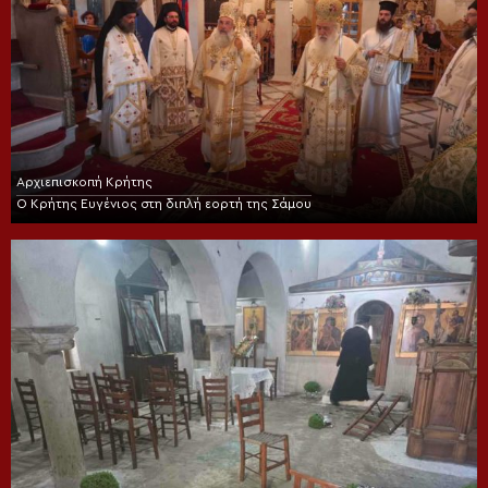
Αρχιεπισκοπή Κρήτης
Ο Κρήτης Ευγένιος στη διπλή εορτή της Σάμου