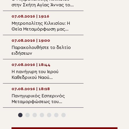
στην Σκήτη Αγίας Άννας του
Μεταμορφώσεως 
Αγίου Όρους
Μονή Μεγάλου 
Σύμης
07.08.2026 | 19:16
07.08.2026 | 17:3
Μητροπολίτης Κιλκισίου: Η
Πλήθος πιστών σ
Θεία Μεταμόρφωση μας
της Θείας Μετ
καλεί να μεταμορφώσουμε
στο Κιλκίς
τη ζωή μας
07.08.2026 | 19:00
07.08.2026 | 17:2
Παρακολουθήστε το δελτίο
Ο Αρκαλοχωρίου
ειδήσεων
στην εκδήλωση γ
χρόνια από την 
Εθνικής Αντίστα
07.08.2026 | 18:44
07.08.2026 | 17:0
Φιλίππους Μονο
Η πανήγυρη του Ιερού
Η Δεσποτική εορ
Καθεδρικού Ναού
Μεταμορφώσεως
Μεταμορφώσεως του
Σωτήρος στην Ιε
Σωτήρος στο Αρκαλοχώρι
Μητρόπολη Καρυ
07.08.2026 | 18:28
07.08.2026 | 16:5
Πανηγυρικός Εσπερινός
33η Έκθεση «ΟΡ
Μεταμορφώσεως του
18-20 Οκτωβρίο
Σωτήρος στο Αρκαλοχώρι
Λευκωσία