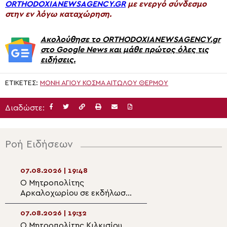
ORTHODOXIANEWSAGENCY.GR
με ενεργό σύνδεσμο
στην εν λόγω καταχώρηση.
Ακολούθησε το ORTHODOXIANEWSAGENCY.gr
στο Google News και μάθε πρώτος όλες τις
ειδήσεις.
ΕΤΙΚΈΤΕΣ:
ΜΟΝΉ ΑΓΊΟΥ ΚΟΣΜΆ ΑΙΤΩΛΟΎ ΘΈΡΜΟΥ
Διαδώστε:
Ροή Ειδήσεων
07.08.2026 | 19:48
07.08.2026 | 18:1
Ο Μητροπολίτης
Ιερόσυλοι βανδά
Αρκαλοχωρίου σε εκδήλωση
εκκλησάκι της
για τα θύματα της
Μεταμορφώσεως
ναζιστικής κατοχής της
Σωτήρος στα Κα
07.08.2026 | 19:32
07.08.2026 | 17:5
Εμπάρου
Ο Μητροπολίτης Κιλκισίου
Η εορτή της Θεί